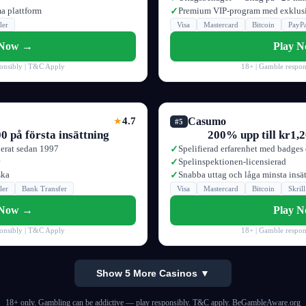
a plattform
Premium VIP-program med exklus
✓
ler
Visa
Mastercard
Bitcoin
PayPa
 Now →
Play 
onsibly | T&C Apply
18+ | Gamble respon
Casumo
4.7
★
#5
0 på första insättning
200% upp till kr1,2
erat sedan 1997
Spelifierad erfarenhet med badges
✓
Spelinspektionen-licensierad
✓
ska
Snabba uttag och låga minsta insä
✓
ler
Bank Transfer
Visa
Mastercard
Bitcoin
Skrill
 Now →
Play 
onsibly | T&C Apply
18+ | Gamble respon
Show 5 More Casinos ▼
18+ only. Gambling can be addictive — play responsibly. T&C apply.
BeGambleAware.org