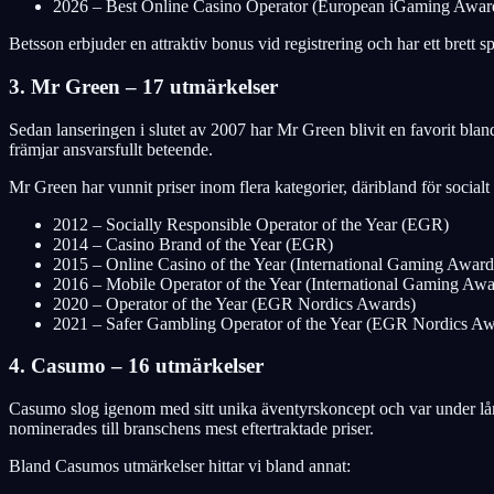
2026 – Best Online Casino Operator (European iGaming Awar
Betsson erbjuder en attraktiv bonus vid registrering och har ett brett s
3. Mr Green – 17 utmärkelser
Sedan lanseringen i slutet av 2007 har Mr Green blivit en favorit bla
främjar ansvarsfullt beteende.
Mr Green har vunnit priser inom flera kategorier, däribland för social
2012 – Socially Responsible Operator of the Year (EGR)
2014 – Casino Brand of the Year (EGR)
2015 – Online Casino of the Year (International Gaming Award
2016 – Mobile Operator of the Year (International Gaming Awa
2020 – Operator of the Year (EGR Nordics Awards)
2021 – Safer Gambling Operator of the Year (EGR Nordics Aw
4. Casumo – 16 utmärkelser
Casumo slog igenom med sitt unika äventyrskoncept och var under lång
nominerades till branschens mest eftertraktade priser.
Bland Casumos utmärkelser hittar vi bland annat: