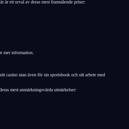
är ett urval av deras mest framstående priser:
ör mer information.
itt casino utan även för sin sportsbook och sitt arbete med
v deras mest anmärkningsvärda utmärkelser: