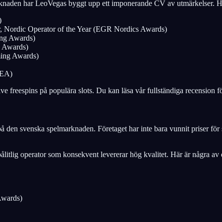
knaden har LeoVegas byggt upp ett imponerande CV av utmärkelser. Här 
)
ar, Nordic Operator of the Year (EGR Nordics Awards)
ing Awards)
g Awards)
ming Awards)
MEA)
e freespins på populära slots. Du kan läsa vår fullständiga recension f
på den svenska spelmarknaden. Företaget har inte bara vunnit priser för s
ålitlig operator som konsekvent levererar hög kvalitet. Här är några a
Awards)