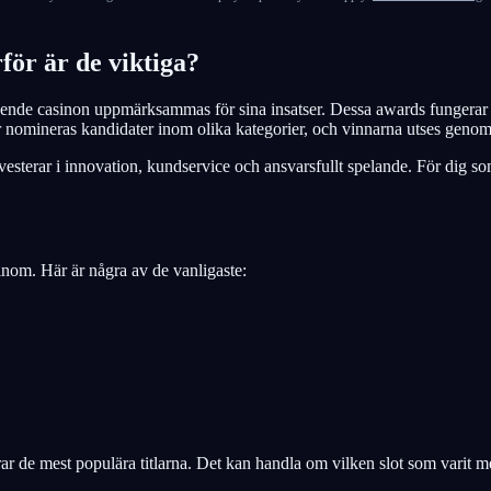
för är de viktiga?
ende casinon uppmärksammas för sina insatser. Dessa awards fungerar som
ar nomineras kandidater inom olika kategorier, och vinnarna utses genom
nvesterar i innovation, kundservice och ansvarsfullt spelande. För dig som 
nom. Här är några av de vanligaste:
rerar de mest populära titlarna. Det kan handla om vilken slot som varit 