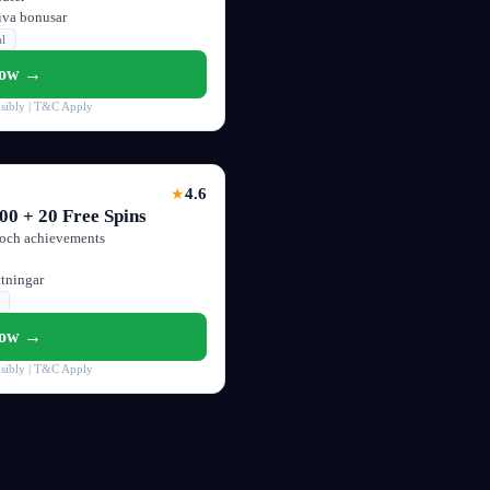
iva bonusar
l
Now →
sibly | T&C Apply
4.6
★
00 + 20 Free Spins
 och achievements
ttningar
Now →
sibly | T&C Apply