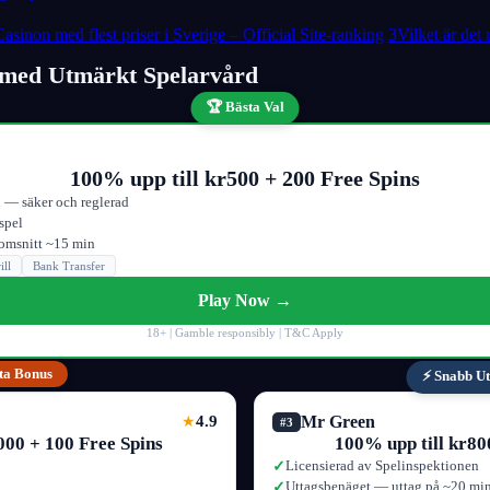
Casinon med flest priser i Sverige – Official Site-ranking
3
Vilket är det
 med Utmärkt Spelarvård
🏆 Bästa Val
100% upp till kr500 + 200 Free Spins
 — säker och reglerad
spel
nomsnitt ~15 min
ill
Bank Transfer
Play Now →
18+ | Gamble responsibly | T&C Apply
ta Bonus
⚡ Snabb Ut
Mr Green
4.9
★
#3
000 + 100 Free Spins
100% upp till kr80
Licensierad av Spelinspektionen
✓
Uttagsbenäget — uttag på ~20 min
✓