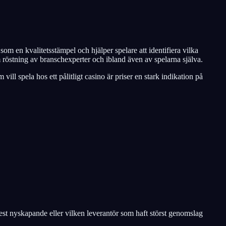
 en kvalitetsstämpel och hjälper spelare att identifiera vilka
 röstning av branschexperter och ibland även av spelarna själva.
vill spela hos ett pålitligt casino är priser en stark indikation på
mest nyskapande eller vilken leverantör som haft störst genomslag