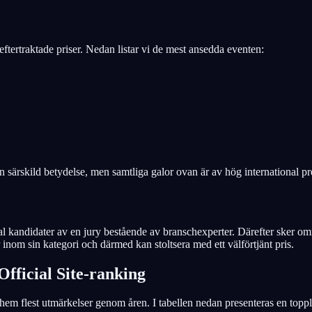
 eftertraktade priser. Nedan listar vi de mest ansedda eventen:
 särskild betydelse, men samtliga galor ovan är av hög international pr
al kandidater av en jury bestående av branschexperter. Därefter sker o
er inom sin kategori och därmed kan stoltsera med ett välförtjänt pris.
Official Site-ranking
m flest utmärkelser genom åren. I tabellen nedan presenteras en toppli