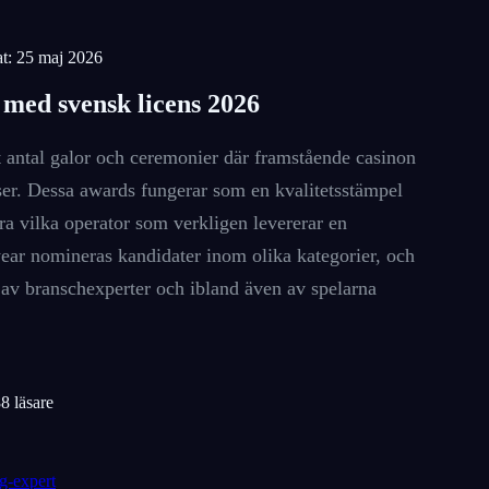
t: 25 maj 2026
o med svensk licens 2026
 antal galor och ceremonier där framstående casinon
er. Dessa awards fungerar som en kvalitetsstämpel
iera vilka operator som verkligen levererar en
 year nomineras kandidater inom olika kategorier, och
av branschexperter och ibland även av spelarna
8 läsare
g-expert