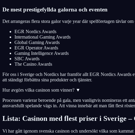
De mest prestigefyllda galorna och eventen
Det arrangeras flera stora galor varje year där spelföretagen tävlar om
EGR Nordics Awards
International Gaming Awards
Global Gaming Awards
EGR Operator Awards
Gaming Intelligence Awards
SBC Awards
The Casino Awards
För oss i Sverige och Nordics har framför allt EGR Nordics Awards en
att ständigt förbättra sina produkter och tjänster.
Hur avgörs vilka casinon som vinner?
▼
Processen varierar beroende på gala, men vanligtvis nomineras ett ant
ansvarsfullt spelande vägs in. Att vinna innebär att man fått flest röst
Lista: Casinon med flest priser i Sverige – 
Vi har gått igenom svenska casinon och undersökt vilka som kammat he