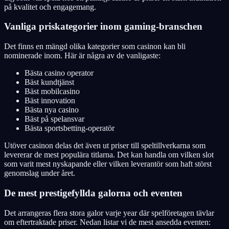
på kvalitet och engagemang.
Vanliga priskategorier inom gaming-branschen
Det finns en mängd olika kategorier som casinon kan bli
nominerade inom. Här är några av de vanligaste:
Bästa casino operator
Bäst kundtjänst
Bäst mobilcasino
Bäst innovation
Bästa nya casino
Bäst på spelansvar
Bästa sportsbetting-operatör
Utöver casinon delas det även ut priser till speltillverkarna som
levererar de mest populära titlarna. Det kan handla om vilken slot
som varit mest nyskapande eller vilken leverantör som haft störst
genomslag under året.
De mest prestigefyllda galorna och eventen
Det arrangeras flera stora galor varje year där spelföretagen tävlar
om eftertraktade priser. Nedan listar vi de mest ansedda eventen: