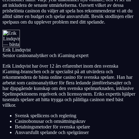
att inkludera de senaste utmärkelserna. Oavsett vilket av dessa
prisbelönta casinon du väljer att spela hos rekommenderar vi att du
alltid sätter en budget och spelar ansvarsfullt. Besök stodlinjen eller
spelpaus om du upplever problem med ditt spelande.
Erik Lindqvist
Senior casinoanalytiker och iGaming-expert
Erik Lindqvist har över 12 års erfarenhet inom den svenska
iGaming-branschen och är specialist på att utvärdera och
rekommendera de bästa online casino för svenska spelare. Han har
arbetat som casinoanalytiker för flera ledande jämförelsesajter och
har djupgående kunskap om den svenska spelmarknaden, inklusive
Spelinspektionens regelverk och licenssystem. Eriks expertis hjälper
tusentals spelare att hitta trygga och pålitliga casinon med bäst
villkor.
Svensk spellicens och reglering
Casinobonusar och omsättningskrav
Betalningsmetoder för svenska spelare
Ansvarsfullt spelande och spelgränser