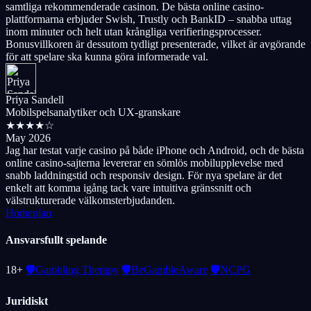
samtliga rekommenderade casinon. De bästa online casino-
plattformarna erbjuder Swish, Trustly och BankID – snabba uttag
inom minuter och helt utan krångliga verifieringsprocesser.
Bonusvillkoren är dessutom tydligt presenterade, vilket är avgörande
för att spelare ska kunna göra informerade val.
Priya Sandell
Mobilspelsanalytiker och UX-granskare
★★★★☆
May 2026
Jag har testat varje casino på både iPhone och Android, och de bästa
online casino-sajterna levererar en sömlös mobilupplevelse med
snabb laddningstid och responsiv design. För nya spelare är det
enkelt att komma igång tack vare intuitiva gränssnitt och
välstrukturerade välkomsterbjudanden.
Homeplan
Ansvarsfullt spelande
18+
🛡️
Gambling Therapy
🛡️
BeGambleAware
🛡️
NCPG
Juridiskt