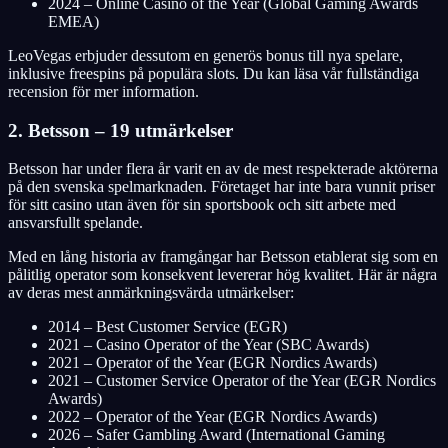
2024 – Online Casino of the Year (Global Gaming Awards
EMEA)
LeoVegas erbjuder dessutom en generös bonus till nya spelare,
inklusive freespins på populära slots. Du kan läsa vår fullständiga
recension för mer information.
2. Betsson – 19 utmärkelser
Betsson har under flera år varit en av de mest respekterade aktörerna
på den svenska spelmarknaden. Företaget har inte bara vunnit priser
för sitt casino utan även för sin sportsbook och sitt arbete med
ansvarsfullt spelande.
Med en lång historia av framgångar har Betsson etablerat sig som en
pålitlig operator som konsekvent levererar hög kvalitet. Här är några
av deras mest anmärkningsvärda utmärkelser:
2014 – Best Customer Service (EGR)
2021 – Casino Operator of the Year (SBC Awards)
2021 – Operator of the Year (EGR Nordics Awards)
2021 – Customer Service Operator of the Year (EGR Nordics
Awards)
2022 – Operator of the Year (EGR Nordics Awards)
2026 – Safer Gambling Award (International Gaming