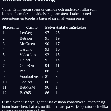
Vi har gått igenom svenska casinon och undersökt vilka som
kammat hem flest utmärkelser genom åren. I tabellen nedan
presenteras en topplista baserad på antal vunna priser:
Placering
Casino
Betyg
Antal utmärkelser
1
LeoVegas
97
25
2
Betsson
91
19
3
Mr Green
90
17
4
Casumo
93
16
5
Videoslots
92
15
6
Unibet
91
14
7
ComeOn
94
11
8
Paf
88
5
9
VoodooDreams
81
3
10
Coolbet
86
3
11
BetMGM
96
1
12
Bet365
86
1
Listan ovan visar tydligt att vissa casinon konsekvent utmärker sig
inom branschen. Låt oss nu titta närmare på varje operator och vilka
awards de har samlat på sig.