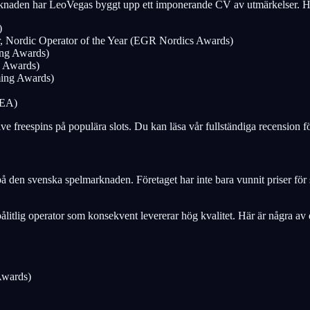
knaden har LeoVegas byggt upp ett imponerande CV av utmärkelser. Här 
)
ar, Nordic Operator of the Year (EGR Nordics Awards)
ing Awards)
g Awards)
ming Awards)
MEA)
e freespins på populära slots. Du kan läsa vår fullständiga recension f
på den svenska spelmarknaden. Företaget har inte bara vunnit priser för s
ålitlig operator som konsekvent levererar hög kvalitet. Här är några a
Awards)