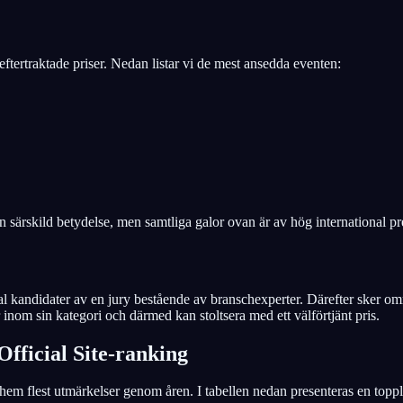
 eftertraktade priser. Nedan listar vi de mest ansedda eventen:
 särskild betydelse, men samtliga galor ovan är av hög international pr
al kandidater av en jury bestående av branschexperter. Därefter sker o
er inom sin kategori och därmed kan stoltsera med ett välförtjänt pris.
Official Site-ranking
m flest utmärkelser genom åren. I tabellen nedan presenteras en toppli