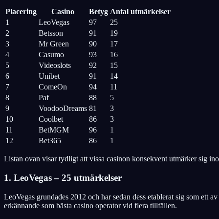
Placering
Casino
Betyg
Antal utmärkelser
1
LeoVegas
97
25
2
Betsson
91
19
3
Mr Green
90
17
4
Casumo
93
16
5
Videoslots
92
15
6
Unibet
91
14
7
ComeOn
94
11
8
Paf
88
5
9
VoodooDreams
81
3
10
Coolbet
86
3
11
BetMGM
96
1
12
Bet365
86
1
Listan ovan visar tydligt att vissa casinon konsekvent utmärker sig in
1. LeoVegas – 25 utmärkelser
LeoVegas grundades 2012 och har sedan dess etablerat sig som ett av Sv
erkännande som bästa casino operator vid flera tillfällen.