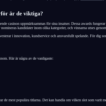
för är de viktiga?
ende casinon uppmärksammas för sina insatser. Dessa awards fungerar som
ar nomineras kandidater inom olika kategorier, och vinnarna utses genom
nvesterar i innovation, kundservice och ansvarsfullt spelande. För dig som 
nom. Här är några av de vanligaste:
rerar de mest populära titlarna. Det kan handla om vilken slot som varit 