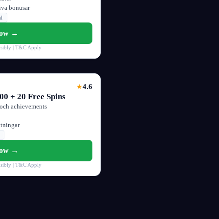
iva bonusar
l
Now →
sibly | T&C Apply
4.6
★
00 + 20 Free Spins
 och achievements
ttningar
Now →
sibly | T&C Apply