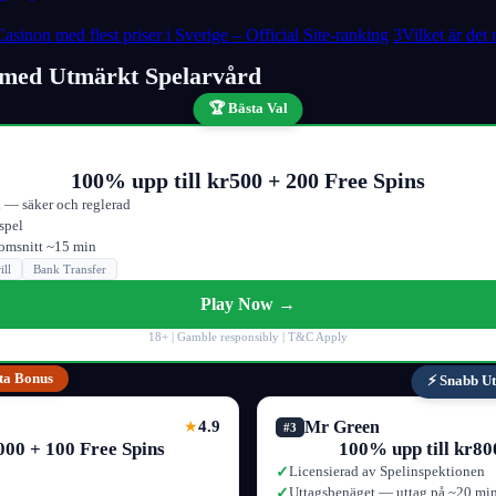
Casinon med flest priser i Sverige – Official Site-ranking
3
Vilket är det
 med Utmärkt Spelarvård
🏆 Bästa Val
100% upp till kr500 + 200 Free Spins
 — säker och reglerad
spel
nomsnitt ~15 min
ill
Bank Transfer
Play Now →
18+ | Gamble responsibly | T&C Apply
ta Bonus
⚡ Snabb Ut
Mr Green
4.9
★
#3
000 + 100 Free Spins
100% upp till kr80
Licensierad av Spelinspektionen
✓
Uttagsbenäget — uttag på ~20 min
✓