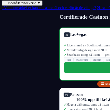
☰
Innehållsförteckning
▼
1
Vilka utmärkelser kan ett casino få och varför är de viktiga?
2
Lista: 
Certifierade Casinon
LeoVegas
#1
Licensierad av Spelinspektionen
✓
Mobilvänlig design med 2000+ 
✓
Snabbaste uttag på listan — ge
✓
Visa
Mastercard
Bitcoin
Skr
🎰 Bäs
Betsson
#2
100% upp till kr1,
Högsta välkomstbonus på listan
✓
Livecasino med 300+ bord
✓