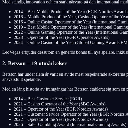
Med ständig innovation och en stark närvaro på den international mar
2014 – Best Mobile Product of the Year (EGR Nordics Awards
2016 – Mobile Product of the Year, Casino Operator of the Ye
2016 – Online Casino Operator of the Year (International Gam
2019 – Best Mobile Operator of the Year (International Gamin
2022 – Online Gaming Operator of the Year (International Ga
2023 – Operator of the Year (EGR Operator Awards)
2024 – Online Casino of the Year (Global Gaming Awards E
LeoVegas erbjuder dessutom en generös bonus till nya spelare, inklusiv
2. Betsson – 19 utmärkelser
Betsson har under flera år varit en av de mest respekterade aktörerna 
ansvarsfullt spelande.
Med en lång historia av framgångar har Betsson etablerat sig som en p
2014 – Best Customer Service (EGR)
2021 – Casino Operator of the Year (SBC Awards)
2021 – Operator of the Year (EGR Nordics Awards)
2021 – Customer Service Operator of the Year (EGR Nordics 
2022 – Operator of the Year (EGR Nordics Awards)
2026 – Safer Gambling Award (International Gaming Awards)