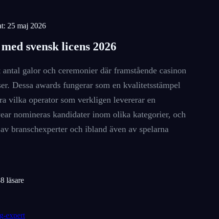
t: 25 maj 2026
o med svensk licens 2026
 antal galor och ceremonier där framstående casinon
er. Dessa awards fungerar som en kvalitetsstämpel
iera vilka operator som verkligen levererar en
 year nomineras kandidater inom olika kategorier, och
av branschexperter och ibland även av spelarna
8 läsare
g-expert