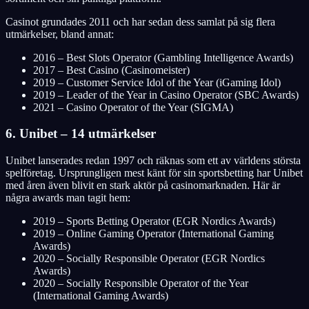
Casinot grundades 2011 och har sedan dess samlat på sig flera
utmärkelser, bland annat:
2016 – Best Slots Operator (Gambling Intelligence Awards)
2017 – Best Casino (Casinomeister)
2019 – Customer Service Idol of the Year (iGaming Idol)
2019 – Leader of the Year in Casino Operator (SBC Awards)
2021 – Casino Operator of the Year (SIGMA)
6. Unibet – 14 utmärkelser
Unibet lanserades redan 1997 och räknas som ett av världens största
spelföretag. Ursprungligen mest känt för sin sportsbetting har Unibet
med åren även blivit en stark aktör på casinomarknaden. Här är
några awards man tagit hem:
2019 – Sports Betting Operator (EGR Nordics Awards)
2019 – Online Gaming Operator (International Gaming
Awards)
2020 – Socially Responsible Operator (EGR Nordics
Awards)
2020 – Socially Responsible Operator of the Year
(International Gaming Awards)