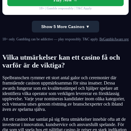
18+ | Gamble responsibly | T&C Apply
Show 5 More Casinos ▼
18+ only. Gambling can be addictive — play responsibly. T&C apply.
BeGambleAware.org
Vilka utmärkelser kan ett casino få och
varför är de viktiga?
Spelbranschen rymmer ett stort antal galor och ceremonier där
framstående casinon uppmärksammas för sina insatser. Dessa
awards fungerar som en kvalitetsstämpel och hjälper spelare att
identifiera vilka operator som verkligen levererar en förstklassig
upplevelse. Varje year nomineras kandidater inom olika kategorier,
och vinnarna utses genom röstning av branschexperter och ibland
även av spelarna själva.
Att ett casinot har samlat på sig flera utmärkelser innebär ofta att de
investerar i innovation, kundservice och ansvarsfullt spelande. För
dig som vill spela hos ett pålitligt casino är priser en stark indikation