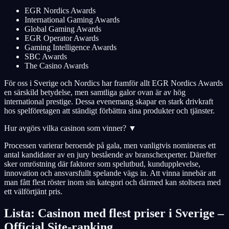
EGR Nordics Awards
International Gaming Awards
Global Gaming Awards
EGR Operator Awards
Gaming Intelligence Awards
SBC Awards
The Casino Awards
För oss i Sverige och Nordics har framför allt EGR Nordics Awards
en särskild betydelse, men samtliga galor ovan är av hög
international prestige. Dessa evenemang skapar en stark drivkraft
hos spelföretagen att ständigt förbättra sina produkter och tjänster.
Hur avgörs vilka casinon som vinner?
▼
Processen varierar beroende på gala, men vanligtvis nomineras ett
antal kandidater av en jury bestående av branschexperter. Därefter
sker omröstning där faktorer som spelutbud, kundupplevelse,
innovation och ansvarsfullt spelande vägs in. Att vinna innebär att
man fått flest röster inom sin kategori och därmed kan stoltsera med
ett välförtjänt pris.
Lista: Casinon med flest priser i Sverige –
Official Site-ranking