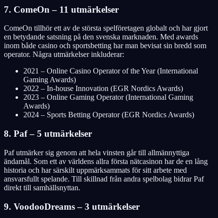
7. ComeOn – 11 utmärkelser
ComeOn tillhör ett av de största spelföretagen globalt och har gjort
en betydande satsning på den svenska marknaden. Med awards
inom både casino och sportsbetting har man bevisat sin bredd som
operator. Några utmärkelser inkluderar:
2021 – Online Casino Operator of the Year (International
Gaming Awards)
2022 – In-house Innovation (EGR Nordics Awards)
2023 – Online Gaming Operator (International Gaming
Awards)
2024 – Sports Betting Operator (EGR Nordics Awards)
8. Paf – 5 utmärkelser
Paf utmärker sig genom att hela vinsten går till allmännyttiga
ändamål. Som ett av världens allra första nätcasinon har de en lång
historia och har särskilt uppmärksammats för sitt arbete med
ansvarsfullt spelande. Till skillnad från andra spelbolag bidrar Paf
direkt till samhällsnyttan.
9. VoodooDreams – 3 utmärkelser