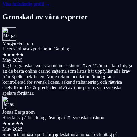
Visa fullständig profil →
Granskad av våra experter
Margareta Holm
Licensieringsexpert inom iGaming
★★★★★
May 2026
Jag har granskat svenska online casinon i över 15 år och kan intyga
att de bästa online casino-sajterna som listas här uppfyller alla krav
från Spelinspektionen. Varje rekommendation är noggrant
kontrollerad för svensk licens, säker datahantering och rättvisa
spelvillkor. Det är precis den nivå av transparens som svenska
spelare förtjänar.
Jonas Bergström
Specialist på betalningslösningar för svenska casinon
★★★★★
May 2026
Som betalningsexpert har jag testat insättningar och uttag på