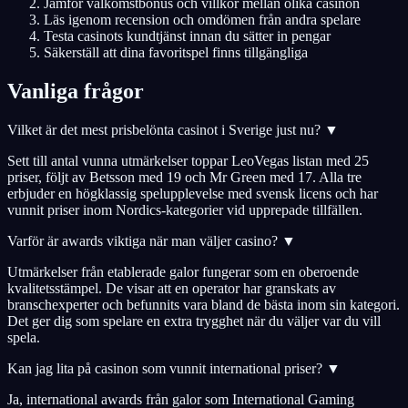
Jämför välkomstbonus och villkor mellan olika casinon
Läs igenom recension och omdömen från andra spelare
Testa casinots kundtjänst innan du sätter in pengar
Säkerställ att dina favoritspel finns tillgängliga
Vanliga frågor
Vilket är det mest prisbelönta casinot i Sverige just nu?
▼
Sett till antal vunna utmärkelser toppar LeoVegas listan med 25
priser, följt av Betsson med 19 och Mr Green med 17. Alla tre
erbjuder en högklassig spelupplevelse med svensk licens och har
vunnit priser inom Nordics-kategorier vid upprepade tillfällen.
Varför är awards viktiga när man väljer casino?
▼
Utmärkelser från etablerade galor fungerar som en oberoende
kvalitetsstämpel. De visar att en operator har granskats av
branschexperter och befunnits vara bland de bästa inom sin kategori.
Det ger dig som spelare en extra trygghet när du väljer var du vill
spela.
Kan jag lita på casinon som vunnit international priser?
▼
Ja, international awards från galor som International Gaming