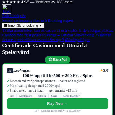
★★★★★
4.9/5 — Verifierat av 188 läsare
Erik Lindqvist
Senior casinoanalytiker och iGaming-expert
☰
Innehållsförteckning
▼
1
Vilka utmärkelser kan ett casino få och varför är de viktiga?
2
Lista:
Casinon med flest priser i Sverige – Official Site-ranking
3
Vilket är
det mest prisbelönta casinot i Sverige?
4
Vanliga frågor
Certifierade Casinon med Utmärkt
Spelarvård
🏆 Bästa Val
LeoVegas
5.0
★
#1
100% upp till kr500 + 200 Free Spins
Licensierad av Spelinspektionen — säker och reglerad
✓
Mobilvänlig design med 2000+ spel
✓
Snabbaste uttag på listan — genomsnitt ~15 min
✓
Visa
Mastercard
Bitcoin
Skrill
Bank Transfer
Play Now →
18+ | Gamble responsibly | T&C Apply