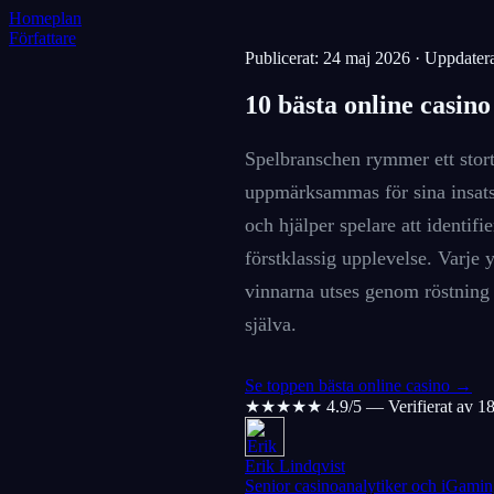
Homeplan
Författare
Publicerat: 24 maj 2026
·
Uppdatera
10 bästa online casin
Spelbranschen rymmer ett stort
uppmärksammas för sina insats
och hjälper spelare att identif
förstklassig upplevelse. Varje
vinnarna utses genom röstning 
själva.
Se toppen bästa online casino →
★★★★★
4.9/5 — Verifierat av 18
Erik Lindqvist
Senior casinoanalytiker och iGamin