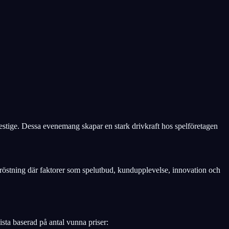
estige. Dessa evenemang skapar en stark drivkraft hos spelföretagen
mröstning där faktorer som spelutbud, kundupplevelse, innovation och
sta baserad på antal vunna priser: