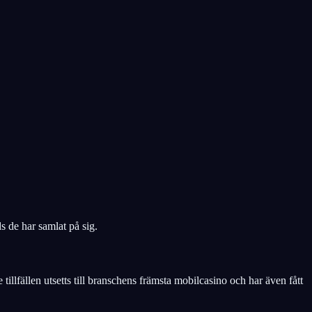
s de har samlat på sig.
llfällen utsetts till branschens främsta mobilcasino och har även fått