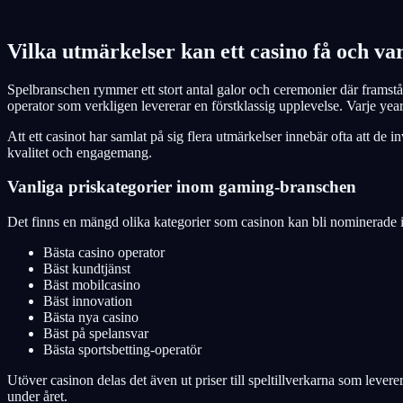
Vilka utmärkelser kan ett casino få och var
Spelbranschen rymmer ett stort antal galor och ceremonier där framstå
operator som verkligen levererar en förstklassig upplevelse. Varje ye
Att ett casinot har samlat på sig flera utmärkelser innebär ofta att de i
kvalitet och engagemang.
Vanliga priskategorier inom gaming-branschen
Det finns en mängd olika kategorier som casinon kan bli nominerade i
Bästa casino operator
Bäst kundtjänst
Bäst mobilcasino
Bäst innovation
Bästa nya casino
Bäst på spelansvar
Bästa sportsbetting-operatör
Utöver casinon delas det även ut priser till speltillverkarna som leve
under året.