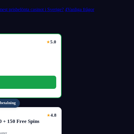
 mest prisbelönta casinot i Sverige?
4
Vanliga frågor
5.0
★
betalning
4.8
★
0 + 150 Free Spins
uter