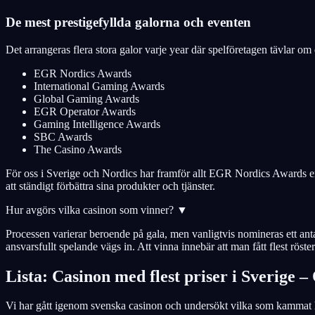
De mest prestigefyllda galorna och eventen
Det arrangeras flera stora galor varje year där spelföretagen tävlar om
EGR Nordics Awards
International Gaming Awards
Global Gaming Awards
EGR Operator Awards
Gaming Intelligence Awards
SBC Awards
The Casino Awards
För oss i Sverige och Nordics har framför allt EGR Nordics Awards en
att ständigt förbättra sina produkter och tjänster.
Hur avgörs vilka casinon som vinner?
▼
Processen varierar beroende på gala, men vanligtvis nomineras ett ant
ansvarsfullt spelande vägs in. Att vinna innebär att man fått flest röst
Lista: Casinon med flest priser i Sverige – 
Vi har gått igenom svenska casinon och undersökt vilka som kammat he