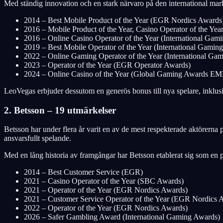
Med ständig innovation och en stark närvaro på den international mar
2014 – Best Mobile Product of the Year (EGR Nordics Awards
2016 – Mobile Product of the Year, Casino Operator of the Ye
2016 – Online Casino Operator of the Year (International Gam
2019 – Best Mobile Operator of the Year (International Gamin
2022 – Online Gaming Operator of the Year (International Ga
2023 – Operator of the Year (EGR Operator Awards)
2024 – Online Casino of the Year (Global Gaming Awards E
LeoVegas erbjuder dessutom en generös bonus till nya spelare, inklusiv
2. Betsson – 19 utmärkelser
Betsson har under flera år varit en av de mest respekterade aktörerna 
ansvarsfullt spelande.
Med en lång historia av framgångar har Betsson etablerat sig som en p
2014 – Best Customer Service (EGR)
2021 – Casino Operator of the Year (SBC Awards)
2021 – Operator of the Year (EGR Nordics Awards)
2021 – Customer Service Operator of the Year (EGR Nordics 
2022 – Operator of the Year (EGR Nordics Awards)
2026 – Safer Gambling Award (International Gaming Awards)