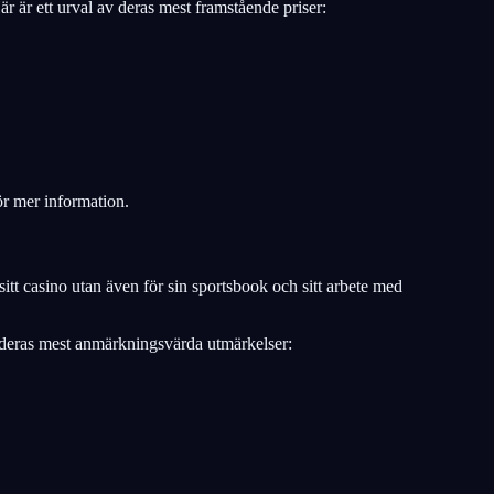
är ett urval av deras mest framstående priser:
ör mer information.
itt casino utan även för sin sportsbook och sitt arbete med
v deras mest anmärkningsvärda utmärkelser: