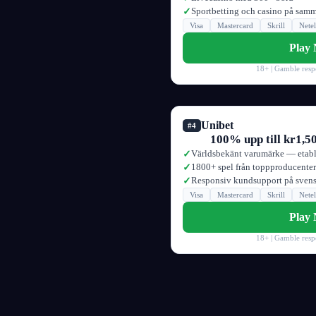
Sportbetting och casino på samm
✓
Visa
Mastercard
Skrill
Netel
Play
18+ | Gamble resp
Unibet
#4
100% upp till kr1,50
Världsbekänt varumärke — etabl
✓
1800+ spel från toppproducenter
✓
Responsiv kundsupport på sven
✓
Visa
Mastercard
Skrill
Netel
Play
18+ | Gamble resp