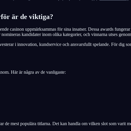
för är de viktiga?
ende casinon uppmärksammas för sina insatser. Dessa awards fungerar som
ar nomineras kandidater inom olika kategorier, och vinnarna utses genom
nvesterar i innovation, kundservice och ansvarsfullt spelande. För dig som 
nom. Här är några av de vanligaste:
rerar de mest populära titlarna. Det kan handla om vilken slot som varit 