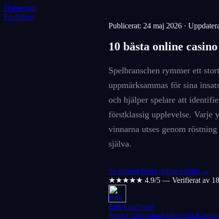
Homeplan
Författare
Publicerat: 24 maj 2026
·
Uppdatera
10 bästa online casin
Spelbranschen rymmer ett stort
uppmärksammas för sina insats
och hjälper spelare att identif
förstklassig upplevelse. Varje
vinnarna utses genom röstning 
själva.
Se toppen bästa online casino →
★★★★★
4.9/5 — Verifierat av 18
Erik Lindqvist
Senior casinoanalytiker och iGamin