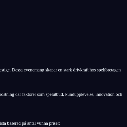
estige. Dessa evenemang skapar en stark drivkraft hos spelföretagen
mröstning där faktorer som spelutbud, kundupplevelse, innovation och
sta baserad på antal vunna priser: