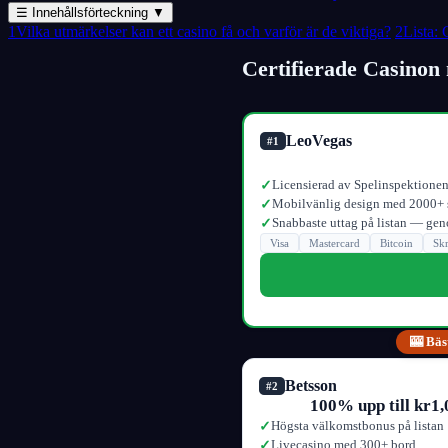
☰
Innehållsförteckning
▼
1
Vilka utmärkelser kan ett casino få och varför är de viktiga?
2
Lista: 
Certifierade Casinon
LeoVegas
#1
Licensierad av Spelinspektionen
✓
Mobilvänlig design med 2000+ 
✓
Snabbaste uttag på listan — ge
✓
Visa
Mastercard
Bitcoin
Skr
🎰 Bäs
Betsson
#2
100% upp till kr1,
Högsta välkomstbonus på listan
✓
Livecasino med 300+ bord
✓