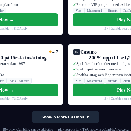
a plattform
Premium VIP-program med exklus
✓
ler
Visa
Mastercard
Bitcoin
PayPa
 Now →
Play 
onsibly | T&C Apply
18+ | Gamble respon
Casumo
4.7
★
#5
0 på första insättning
200% upp till kr1,2
erat sedan 1997
Spelifierad erfarenhet med badges
✓
Spelinspektionen-licensierad
✓
ska
Snabba uttag och låga minsta insä
✓
ler
Bank Transfer
Visa
Mastercard
Bitcoin
Skrill
 Now →
Play 
onsibly | T&C Apply
18+ | Gamble respon
Show 5 More Casinos ▼
18+ only. Gambling can be addictive — play responsibly. T&C apply.
BeGambleAware.org