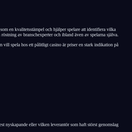
 en kvalitetsstämpel och hjälper spelare att identifiera vilka
 röstning av branschexperter och ibland även av spelarna själva.
vill spela hos ett pålitligt casino är priser en stark indikation på
mest nyskapande eller vilken leverantör som haft störst genomslag