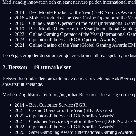
Med ständig innovation och en stark närvaro på den international mar
2014 – Best Mobile Product of the Year (EGR Nordics Awards
2016 – Mobile Product of the Year, Casino Operator of the Ye
2016 – Online Casino Operator of the Year (International Gam
2019 – Best Mobile Operator of the Year (International Gamin
2022 – Online Gaming Operator of the Year (International Ga
2023 – Operator of the Year (EGR Operator Awards)
2024 – Online Casino of the Year (Global Gaming Awards E
LeoVegas erbjuder dessutom en generös bonus till nya spelare, inklusiv
2. Betsson – 19 utmärkelser
Betsson har under flera år varit en av de mest respekterade aktörerna 
ansvarsfullt spelande.
Med en lång historia av framgångar har Betsson etablerat sig som en p
2014 – Best Customer Service (EGR)
2021 – Casino Operator of the Year (SBC Awards)
2021 – Operator of the Year (EGR Nordics Awards)
2021 – Customer Service Operator of the Year (EGR Nordics 
2022 – Operator of the Year (EGR Nordics Awards)
2026 – Safer Gambling Award (International Gaming Awards)