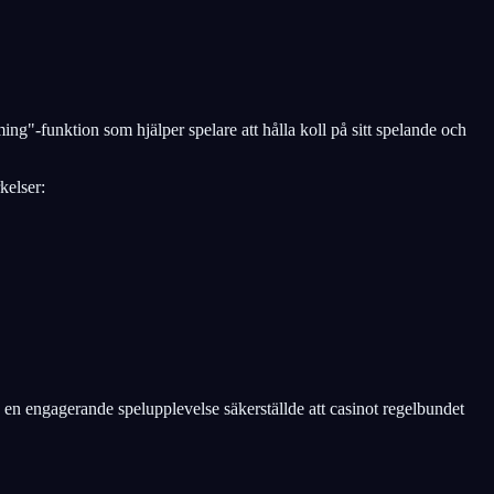
ng"-funktion som hjälper spelare att hålla koll på sitt spelande och
kelser:
en engagerande spelupplevelse säkerställde att casinot regelbundet