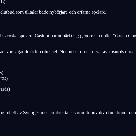
ds)
pelutbud som tilltalar både nybörjare och erfarna spelare.
nd svenska spelare. Casinot har utmärkt sig genom sin unika "Green Gami
t ansvarstagande och mobilspel. Nedan ser du ett urval av casinots utmär
s)
rds)
ards)
 tid ett av Sveriges mest omtyckta casinon. Innovativa funktioner och 