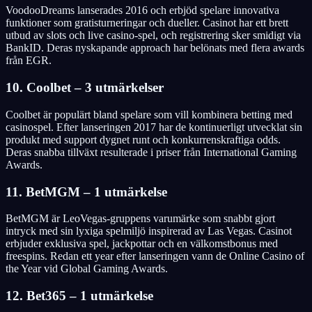
VoodooDreams lanserades 2016 och erbjöd spelare innovativa
funktioner som gratisturneringar och dueller. Casinot har ett brett
utbud av slots och live casino-spel, och registrering sker smidigt via
BankID. Deras nyskapande approach har belönats med flera awards
från EGR.
10. Coolbet – 3 utmärkelser
Coolbet är populärt bland spelare som vill kombinera betting med
casinospel. Efter lanseringen 2017 har de kontinuerligt utvecklat sin
produkt med support dygnet runt och konkurrenskraftiga odds.
Deras snabba tillväxt resulterade i priser från International Gaming
Awards.
11. BetMGM – 1 utmärkelse
BetMGM är LeoVegas-gruppens varumärke som snabbt gjort
intryck med sin lyxiga spelmiljö inspirerad av Las Vegas. Casinot
erbjuder exklusiva spel, jackpottar och en välkomstbonus med
freespins. Redan ett year efter lanseringen vann de Online Casino of
the Year vid Global Gaming Awards.
12. Bet365 – 1 utmärkelse