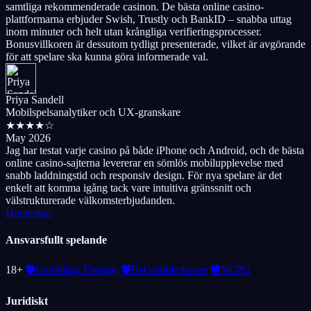
samtliga rekommenderade casinon. De bästa online casino-
plattformarna erbjuder Swish, Trustly och BankID – snabba uttag
inom minuter och helt utan krångliga verifieringsprocesser.
Bonusvillkoren är dessutom tydligt presenterade, vilket är avgörande
för att spelare ska kunna göra informerade val.
Priya Sandell
Mobilspelsanalytiker och UX-granskare
★★★★☆
May 2026
Jag har testat varje casino på både iPhone och Android, och de bästa
online casino-sajterna levererar en sömlös mobilupplevelse med
snabb laddningstid och responsiv design. För nya spelare är det
enkelt att komma igång tack vare intuitiva gränssnitt och
välstrukturerade välkomsterbjudanden.
Homeplan
Ansvarsfullt spelande
18+
🛡️
Gambling Therapy
🛡️
BeGambleAware
🛡️
NCPG
Juridiskt