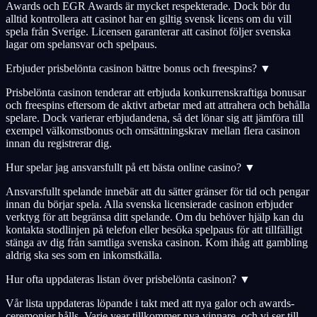
Awards och EGR Awards är mycket respekterade. Dock bör du
alltid kontrollera att casinot har en giltig svensk licens om du vill
spela från Sverige. Licensen garanterar att casinot följer svenska
lagar om spelansvar och spelpaus.
Erbjuder prisbelönta casinon bättre bonus och freespins?
▼
Prisbelönta casinon tenderar att erbjuda konkurrenskraftiga bonusar
och freespins eftersom de aktivt arbetar med att attrahera och behålla
spelare. Dock varierar erbjudandena, så det lönar sig att jämföra till
exempel välkomstbonus och omsättningskrav mellan flera casinon
innan du registrerar dig.
Hur spelar jag ansvarsfullt på ett bästa online casino?
▼
Ansvarsfullt spelande innebär att du sätter gränser för tid och pengar
innan du börjar spela. Alla svenska licensierade casinon erbjuder
verktyg för att begränsa ditt spelande. Om du behöver hjälp kan du
kontakta stodlinjen på telefon eller besöka spelpaus för att tillfälligt
stänga av dig från samtliga svenska casinon. Kom ihåg att gambling
aldrig ska ses som en inkomstkälla.
Hur ofta uppdateras listan över prisbelönta casinon?
▼
Vår lista uppdateras löpande i takt med att nya galor och awards-
ceremonier hålls. Varje year tillkommer nya vinnare, och vi ser till