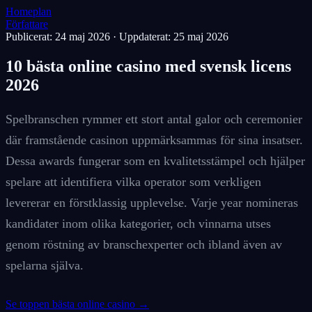
Homeplan
Författare
Publicerat: 24 maj 2026
·
Uppdaterat: 25 maj 2026
10 bästa online casino med svensk licens
2026
Spelbranschen rymmer ett stort antal galor och ceremonier
där framstående casinon uppmärksammas för sina insatser.
Dessa awards fungerar som en kvalitetsstämpel och hjälper
spelare att identifiera vilka operator som verkligen
levererar en förstklassig upplevelse. Varje year nomineras
kandidater inom olika kategorier, och vinnarna utses
genom röstning av branschexperter och ibland även av
spelarna själva.
Se toppen bästa online casino →