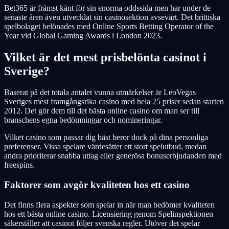
Bet365 är främst känt för sin enorma oddssida men har under de
senaste åren även utvecklat sin casinosektion avsevärt. Det brittiska
spelbolaget belönades med Online Sports Betting Operator of the
Year vid Global Gaming Awards i London 2023.
Vilket är det mest prisbelönta casinot i
Sverige?
Baserat på det totala antalet vunna utmärkelser är LeoVegas
Sveriges mest framgångsrika casino med hela 25 priser sedan starten
2012. Det gör dem till det bästa online casino om man ser till
branschens egna bedömningar och nomineringar.
Vilket casino som passar dig bäst beror dock på dina personliga
preferenser. Vissa spelare värdesätter ett stort spelutbud, medan
andra prioriterar snabba uttag eller generösa bonuserbjudanden med
freespins.
Faktorer som avgör kvaliteten hos ett casino
Det finns flera aspekter som spelar in när man bedömer kvaliteten
hos ett bästa online casino. Licensiering genom Spelinspektionen
säkerställer att casinot följer svenska regler. Utöver det spelar