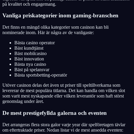
på kvalitet och engagemang.
Vanliga priskategorier inom gaming-branschen
Det finns en mängd olika kategorier som casinon kan bli
nominerade inom. Här är några av de vanligaste:
Bästa casino operator
Bäst kundtjänst
Bäst mobilcasino
Bäst innovation
Bästa nya casino
Bäst på spelansvar
Bästa sportsbetting-operatör
Utöver casinon delas det även ut priser till speltillverkarna som
levererar de mest populära titlarna. Det kan handla om vilken slot
som varit mest nyskapande eller vilken leverantör som haft störst
genomslag under året.
De mest prestigefyllda galorna och eventen
Det arrangeras flera stora galor varje year där spelföretagen tävlar
om eftertraktade priser. Nedan listar vi de mest ansedda eventen: