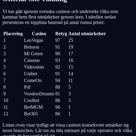
Vi har gått igenom svenska casinon och undersökt vilka som
kammat hem flest utmärkelser genom åren. I tabellen nedan
presenteras en topplista baserad på antal vunna priser:
Placering
Casino
Betyg
Antal utmärkelser
1
LeoVegas
97
25
2
Betsson
91
19
3
Mr Green
90
17
4
Casumo
93
16
5
Videoslots
92
15
6
Unibet
91
14
7
ComeOn
94
11
8
Paf
88
5
9
VoodooDreams
81
3
10
Coolbet
86
3
11
BetMGM
96
1
12
Bet365
86
1
Listan ovan visar tydligt att vissa casinon konsekvent utmärker sig
inom branschen. Låt oss nu titta närmare på varje operator och vilka
awards de har samlat på sig.