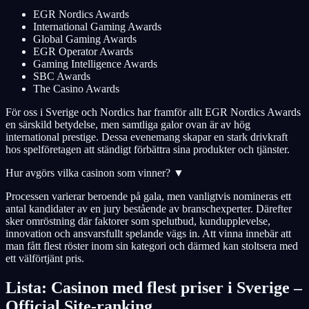
EGR Nordics Awards
International Gaming Awards
Global Gaming Awards
EGR Operator Awards
Gaming Intelligence Awards
SBC Awards
The Casino Awards
För oss i Sverige och Nordics har framför allt EGR Nordics Awards
en särskild betydelse, men samtliga galor ovan är av hög
international prestige. Dessa evenemang skapar en stark drivkraft
hos spelföretagen att ständigt förbättra sina produkter och tjänster.
Hur avgörs vilka casinon som vinner?
▼
Processen varierar beroende på gala, men vanligtvis nomineras ett
antal kandidater av en jury bestående av branschexperter. Därefter
sker omröstning där faktorer som spelutbud, kundupplevelse,
innovation och ansvarsfullt spelande vägs in. Att vinna innebär att
man fått flest röster inom sin kategori och därmed kan stoltsera med
ett välförtjänt pris.
Lista: Casinon med flest priser i Sverige –
Official Site-ranking