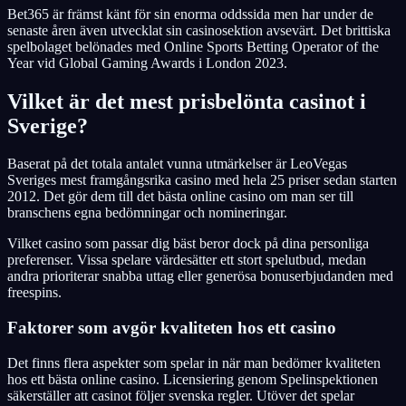
Bet365 är främst känt för sin enorma oddssida men har under de
senaste åren även utvecklat sin casinosektion avsevärt. Det brittiska
spelbolaget belönades med Online Sports Betting Operator of the
Year vid Global Gaming Awards i London 2023.
Vilket är det mest prisbelönta casinot i
Sverige?
Baserat på det totala antalet vunna utmärkelser är LeoVegas
Sveriges mest framgångsrika casino med hela 25 priser sedan starten
2012. Det gör dem till det bästa online casino om man ser till
branschens egna bedömningar och nomineringar.
Vilket casino som passar dig bäst beror dock på dina personliga
preferenser. Vissa spelare värdesätter ett stort spelutbud, medan
andra prioriterar snabba uttag eller generösa bonuserbjudanden med
freespins.
Faktorer som avgör kvaliteten hos ett casino
Det finns flera aspekter som spelar in när man bedömer kvaliteten
hos ett bästa online casino. Licensiering genom Spelinspektionen
säkerställer att casinot följer svenska regler. Utöver det spelar