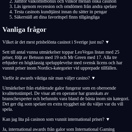
Jämför välkomstbonus och villkor mellan olika casinon
Läs igenom recension och omdömen från andra spelare
Testa casinots kundtjänst innan du sätter in pengar
Säkerställ att dina favoritspel finns tillgängliga
Vanliga frågor
Vilket är det mest prisbelönta casinot i Sverige just nu?
▼
Sett till antal vunna utmärkelser toppar LeoVegas listan med 25
priser, följt av Betsson med 19 och Mr Green med 17. Alla tre
erbjuder en högklassig spelupplevelse med svensk licens och har
vunnit priser inom Nordics-kategorier vid upprepade tillfällen.
Varför är awards viktiga när man väljer casino?
▼
Utmärkelser från etablerade galor fungerar som en oberoende
kvalitetsstämpel. De visar att en operator har granskats av
branschexperter och befunnits vara bland de bästa inom sin kategori.
Det ger dig som spelare en extra trygghet när du väljer var du vill
spela.
Kan jag lita på casinon som vunnit international priser?
▼
Ja, international awards från galor som International Gaming