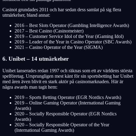
Casinot grundades 2011 och har sedan dess samlat på sig flera
utmärkelser, bland annat:
2016 – Best Slots Operator (Gambling Intelligence Awards)
2017 – Best Casino (Casinomeister)
2019 – Customer Service Idol of the Year (iGaming Idol)
2019 – Leader of the Year in Casino Operator (SBC Awards)
2021 – Casino Operator of the Year (SIGMA)
6. Unibet – 14 utmärkelser
Unibet lanserades redan 1997 och räknas som ett av världens största
spelföretag. Ursprungligen mest känt för sin sportsbetting har Unibet
med åren även blivit en stark aktör på casinomarknaden. Här är
några awards man tagit hem:
2019 – Sports Betting Operator (EGR Nordics Awards)
2019 – Online Gaming Operator (International Gaming
Awards)
2020 – Socially Responsible Operator (EGR Nordics
Awards)
2020 – Socially Responsible Operator of the Year
(International Gaming Awards)