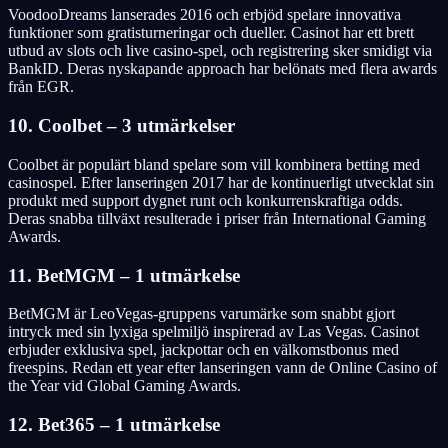
VoodooDreams lanserades 2016 och erbjöd spelare innovativa
funktioner som gratisturneringar och dueller. Casinot har ett brett
utbud av slots och live casino-spel, och registrering sker smidigt via
BankID. Deras nyskapande approach har belönats med flera awards
från EGR.
10. Coolbet – 3 utmärkelser
Coolbet är populärt bland spelare som vill kombinera betting med
casinospel. Efter lanseringen 2017 har de kontinuerligt utvecklat sin
produkt med support dygnet runt och konkurrenskraftiga odds.
Deras snabba tillväxt resulterade i priser från International Gaming
Awards.
11. BetMGM – 1 utmärkelse
BetMGM är LeoVegas-gruppens varumärke som snabbt gjort
intryck med sin lyxiga spelmiljö inspirerad av Las Vegas. Casinot
erbjuder exklusiva spel, jackpottar och en välkomstbonus med
freespins. Redan ett year efter lanseringen vann de Online Casino of
the Year vid Global Gaming Awards.
12. Bet365 – 1 utmärkelse