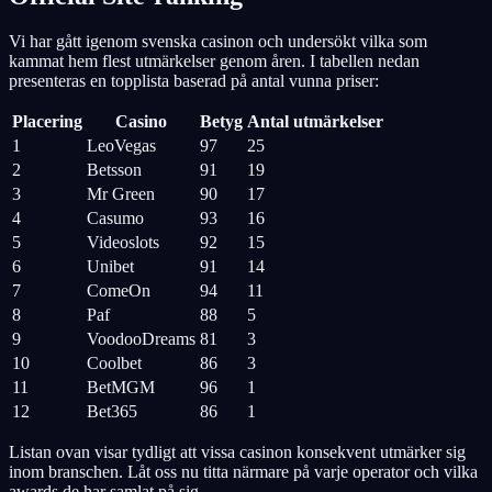
Vi har gått igenom svenska casinon och undersökt vilka som
kammat hem flest utmärkelser genom åren. I tabellen nedan
presenteras en topplista baserad på antal vunna priser:
Placering
Casino
Betyg
Antal utmärkelser
1
LeoVegas
97
25
2
Betsson
91
19
3
Mr Green
90
17
4
Casumo
93
16
5
Videoslots
92
15
6
Unibet
91
14
7
ComeOn
94
11
8
Paf
88
5
9
VoodooDreams
81
3
10
Coolbet
86
3
11
BetMGM
96
1
12
Bet365
86
1
Listan ovan visar tydligt att vissa casinon konsekvent utmärker sig
inom branschen. Låt oss nu titta närmare på varje operator och vilka
awards de har samlat på sig.