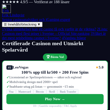
★★★★★
4.9/5 — Verifierat av 188 läsare
Erik Lindqvist
Senior casinoanalytiker och iGaming-expert
☰
Innehållsförteckning
▼
1
Vilka utmärkelser kan ett casino få och varför är de viktiga?
2
Lista:
Casinon med flest priser i Sverige – Official Site-ranking
3
Vilket är
det mest prisbelönta casinot i Sverige?
4
Vanliga frågor
Certifierade Casinon med Utmärkt
Spelarvård
🏆 Bästa Val
LeoVegas
5.0
★
#1
100% upp till kr500 + 200 Free Spins
Licensierad av Spelinspektionen — säker och reglerad
✓
Mobilvänlig design med 2000+ spel
✓
Snabbaste uttag på listan — genomsnitt ~15 min
✓
Visa
Mastercard
Bitcoin
Skrill
Bank Transfer
Play Now →
18+ | Gamble responsibly | T&C Apply