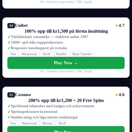
18+ | Gamble responsibly | T&C Apply
Unibet
4.7
★
#4
100% upp till kr1,500 på första insättning
Världsbekänt varumärke — etablerat sedan 1997
✓
1800+ spel från toppproducenter
✓
Responsiv kundsupport på svenska
✓
Visa
Mastercard
Skrill
Neteller
Bank Transfer
Play Now →
18+ | Gamble responsibly | T&C Apply
Casumo
4.6
★
#5
200% upp till kr1,200 + 20 Free Spins
Spelifierad erfarenhet med badges och achievements
✓
Spelinspektionen-licensierad
✓
Snabba uttag och låga minsta insättningar
✓
Visa
Mastercard
Bitcoin
Skrill
Play Now →