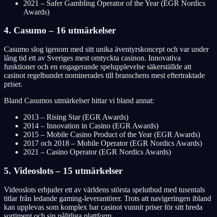
2021 – Safer Gambling Operator of the Year (EGR Nordics
Awards)
4. Casumo – 16 utmärkelser
Casumo slog igenom med sitt unika äventyrskoncept och var under
lång tid ett av Sveriges mest omtyckta casinon. Innovativa
funktioner och en engagerande spelupplevelse säkerställde att
casinot regelbundet nominerades till branschens mest eftertraktade
priser.
Bland Casumos utmärkelser hittar vi bland annat:
2013 – Rising Star (EGR Awards)
2014 – Innovation in Casino (EGR Awards)
2015 – Mobile Casino Product of the Year (EGR Awards)
2017 och 2018 – Mobile Operator (EGR Nordics Awards)
2021 – Casino Operator (EGR Nordics Awards)
5. Videoslots – 15 utmärkelser
Videoslots erbjuder ett av världens största spelutbud med tusentals
titlar från ledande gaming-leverantörer. Trots att navigeringen ibland
kan upplevas som komplex har casinot vunnit priser för sitt breda
sortiment och sin pålitliga plattform.