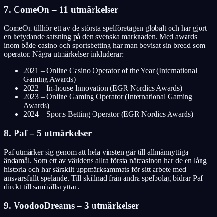
7. ComeOn – 11 utmärkelser
ComeOn tillhör ett av de största spelföretagen globalt och har gjort
en betydande satsning på den svenska marknaden. Med awards
inom både casino och sportsbetting har man bevisat sin bredd som
operator. Några utmärkelser inkluderar:
2021 – Online Casino Operator of the Year (International
Gaming Awards)
2022 – In-house Innovation (EGR Nordics Awards)
2023 – Online Gaming Operator (International Gaming
Awards)
2024 – Sports Betting Operator (EGR Nordics Awards)
8. Paf – 5 utmärkelser
Paf utmärker sig genom att hela vinsten går till allmännyttiga
ändamål. Som ett av världens allra första nätcasinon har de en lång
historia och har särskilt uppmärksammats för sitt arbete med
ansvarsfullt spelande. Till skillnad från andra spelbolag bidrar Paf
direkt till samhällsnyttan.
9. VoodooDreams – 3 utmärkelser