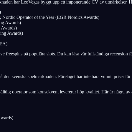
knaden har LeoVegas byggt upp ett imponerande CV av utmärkelser. Här 
)
ar, Nordic Operator of the Year (EGR Nordics Awards)
ing Awards)
g Awards)
ming Awards)
MEA)
e freespins på populära slots. Du kan läsa vår fullständiga recension f
på den svenska spelmarknaden. Företaget har inte bara vunnit priser för s
ålitlig operator som konsekvent levererar hög kvalitet. Här är några a
Awards)