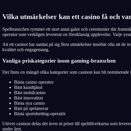
Vilka utmärkelser kan ett casino få och var
Spelbranschen rymmer ett stort antal galor och ceremonier där framstå
operator som verkligen levererar en förstklassig upplevelse. Varje ye
Att ett casinot har samlat på sig flera utmärkelser innebär ofta att de i
kvalitet och engagemang.
Vanliga priskategorier inom gaming-branschen
Det finns en mängd olika kategorier som casinon kan bli nominerade i
Bästa casino operator
Bäst kundtjänst
Bäst mobilcasino
Bäst innovation
Bästa nya casino
Bäst på spelansvar
Bästa sportsbetting-operatör
Utöver casinon delas det även ut priser till speltillverkarna som leve
under året.