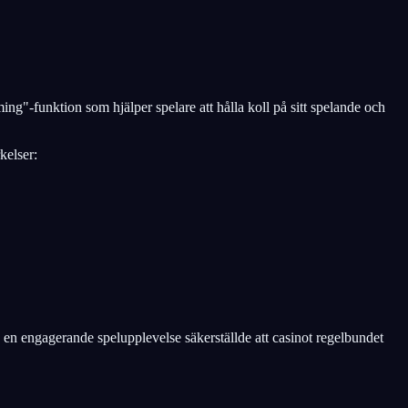
ng"-funktion som hjälper spelare att hålla koll på sitt spelande och
kelser:
en engagerande spelupplevelse säkerställde att casinot regelbundet