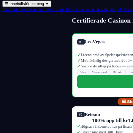
☰
Innehållsförteckning
▼
1
Vilka utmärkelser kan ett casino få och varför är de viktiga?
2
Lista: 
Certifierade Casinon
LeoVegas
#1
Licensierad av Spelinspektionen
✓
Mobilvänlig design med 2000+ 
✓
Snabbaste uttag på listan — ge
✓
Visa
Mastercard
Bitcoin
Skr
🎰 Bäs
Betsson
#2
100% upp till kr1,
Högsta välkomstbonus på listan
✓
Livecasino med 300+ bord
✓