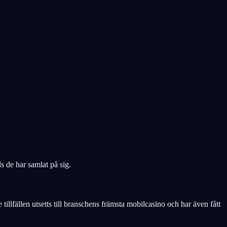
s de har samlat på sig.
llfällen utsetts till branschens främsta mobilcasino och har även fått