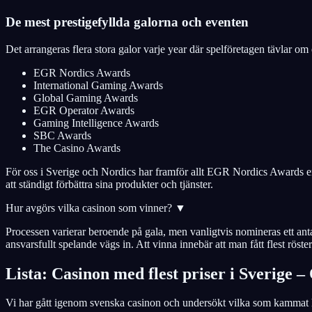
De mest prestigefyllda galorna och eventen
Det arrangeras flera stora galor varje year där spelföretagen tävlar om
EGR Nordics Awards
International Gaming Awards
Global Gaming Awards
EGR Operator Awards
Gaming Intelligence Awards
SBC Awards
The Casino Awards
För oss i Sverige och Nordics har framför allt EGR Nordics Awards en
att ständigt förbättra sina produkter och tjänster.
Hur avgörs vilka casinon som vinner?
▼
Processen varierar beroende på gala, men vanligtvis nomineras ett ant
ansvarsfullt spelande vägs in. Att vinna innebär att man fått flest röst
Lista: Casinon med flest priser i Sverige – 
Vi har gått igenom svenska casinon och undersökt vilka som kammat he