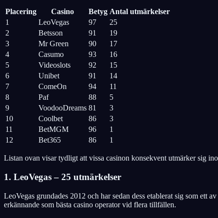
Placering
Casino
Betyg
Antal utmärkelser
1
LeoVegas
97
25
2
Betsson
91
19
3
Mr Green
90
17
4
Casumo
93
16
5
Videoslots
92
15
6
Unibet
91
14
7
ComeOn
94
11
8
Paf
88
5
9
VoodooDreams
81
3
10
Coolbet
86
3
11
BetMGM
96
1
12
Bet365
86
1
Listan ovan visar tydligt att vissa casinon konsekvent utmärker sig in
1. LeoVegas – 25 utmärkelser
LeoVegas grundades 2012 och har sedan dess etablerat sig som ett av Sv
erkännande som bästa casino operator vid flera tillfällen.