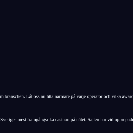
om branschen. Låt oss nu titta närmare på varje operator och vilka award
eriges mest framgångsrika casinon på nätet. Sajten har vid upprepade ti