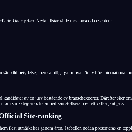
 eftertraktade priser. Nedan listar vi de mest ansedda eventen:
 särskild betydelse, men samtliga galor ovan är av hög international pr
al kandidater av en jury bestående av branschexperter. Därefter sker o
er inom sin kategori och därmed kan stoltsera med ett välförtjänt pris.
Official Site-ranking
m flest utmärkelser genom åren. I tabellen nedan presenteras en toppli