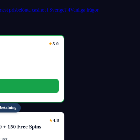
 mest prisbelönta casinot i Sverige?
4
Vanliga frågor
5.0
★
betalning
4.8
★
0 + 150 Free Spins
uter