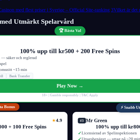
Casinon med flest priser i Sverige – Official Site-ranking
3
Vilket är det
 med Utmärkt Spelarvård
🏆 Bästa Val
100% upp till kr500 + 200 Free Spins
 — säker och reglerad
spel
nomsnitt ~15 min
ill
Bank Transfer
Play Now →
18+ | Gamble responsibly | T&C Apply
ta Bonus
⚡ Snabb Ut
Mr Green
4.9
★
#3
000 + 100 Free Spins
100% upp till kr80
Licensierad av Spelinspektionen
✓
Uttagsbenäget — uttag på ~20 min
✓