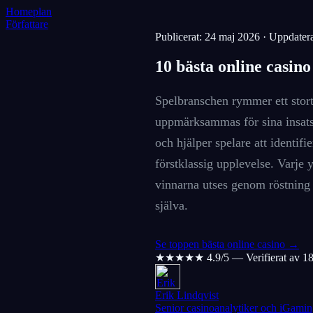
Homeplan
Författare
Publicerat: 24 maj 2026
·
Uppdatera
10 bästa online casin
Spelbranschen rymmer ett stort
uppmärksammas för sina insats
och hjälper spelare att identif
förstklassig upplevelse. Varje
vinnarna utses genom röstning 
själva.
Se toppen bästa online casino →
★★★★★
4.9/5 — Verifierat av 18
Erik Lindqvist
Senior casinoanalytiker och iGamin