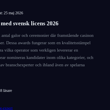
t: 25 maj 2026
o med svensk licens 2026
 antal galor och ceremonier där framstående casinon
er. Dessa awards fungerar som en kvalitetsstämpel
iera vilka operator som verkligen levererar en
 year nomineras kandidater inom olika kategorier, och
av branschexperter och ibland även av spelarna
8 läsare
g-expert