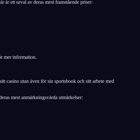
är ett urval av deras mest framstående priser:
ör mer information.
itt casino utan även för sin sportsbook och sitt arbete med
v deras mest anmärkningsvärda utmärkelser: