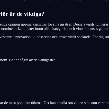
för är de viktiga?
ende casinon uppmärksammas för sina insatser. Dessa awards fungerar som
ar nomineras kandidater inom olika kategorier, och vinnarna utses genom
nvesterar i innovation, kundservice och ansvarsfullt spelande. För dig som 
nom. Här är några av de vanligaste:
rerar de mest populära titlarna. Det kan handla om vilken slot som varit 