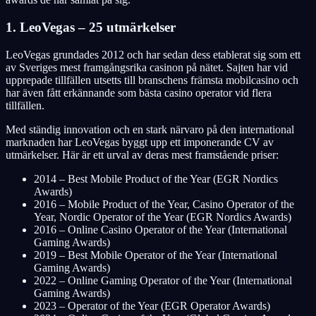
1. LeoVegas – 25 utmärkelser
LeoVegas grundades 2012 och har sedan dess etablerat sig som ett
av Sveriges mest framgångsrika casinon på nätet. Sajten har vid
upprepade tillfällen utsetts till branschens främsta mobilcasino och
har även fått erkännande som bästa casino operator vid flera
tillfällen.
Med ständig innovation och en stark närvaro på den international
marknaden har LeoVegas byggt upp ett imponerande CV av
utmärkelser. Här är ett urval av deras mest framstående priser:
2014 – Best Mobile Product of the Year (EGR Nordics
Awards)
2016 – Mobile Product of the Year, Casino Operator of the
Year, Nordic Operator of the Year (EGR Nordics Awards)
2016 – Online Casino Operator of the Year (International
Gaming Awards)
2019 – Best Mobile Operator of the Year (International
Gaming Awards)
2022 – Online Gaming Operator of the Year (International
Gaming Awards)
2023 – Operator of the Year (EGR Operator Awards)