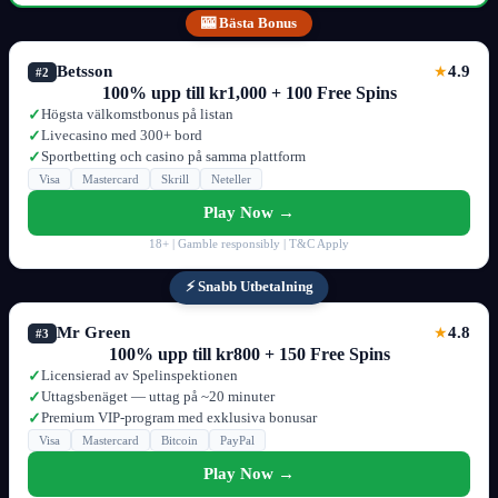
🎰 Bästa Bonus
Betsson
4.9
★
#2
100% upp till kr1,000 + 100 Free Spins
Högsta välkomstbonus på listan
✓
Livecasino med 300+ bord
✓
Sportbetting och casino på samma plattform
✓
Visa
Mastercard
Skrill
Neteller
Play Now →
18+ | Gamble responsibly | T&C Apply
⚡ Snabb Utbetalning
Mr Green
4.8
★
#3
100% upp till kr800 + 150 Free Spins
Licensierad av Spelinspektionen
✓
Uttagsbenäget — uttag på ~20 minuter
✓
Premium VIP-program med exklusiva bonusar
✓
Visa
Mastercard
Bitcoin
PayPal
Play Now →