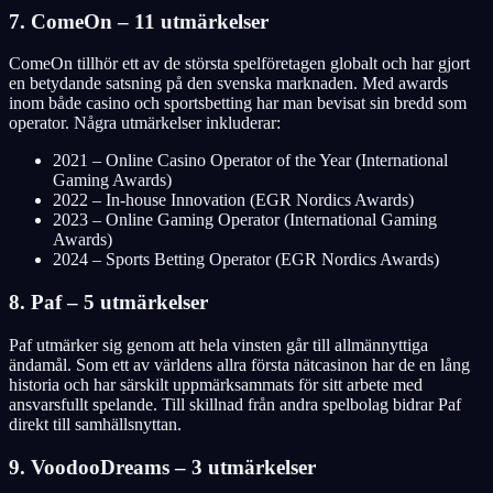
7. ComeOn – 11 utmärkelser
ComeOn tillhör ett av de största spelföretagen globalt och har gjort
en betydande satsning på den svenska marknaden. Med awards
inom både casino och sportsbetting har man bevisat sin bredd som
operator. Några utmärkelser inkluderar:
2021 – Online Casino Operator of the Year (International
Gaming Awards)
2022 – In-house Innovation (EGR Nordics Awards)
2023 – Online Gaming Operator (International Gaming
Awards)
2024 – Sports Betting Operator (EGR Nordics Awards)
8. Paf – 5 utmärkelser
Paf utmärker sig genom att hela vinsten går till allmännyttiga
ändamål. Som ett av världens allra första nätcasinon har de en lång
historia och har särskilt uppmärksammats för sitt arbete med
ansvarsfullt spelande. Till skillnad från andra spelbolag bidrar Paf
direkt till samhällsnyttan.
9. VoodooDreams – 3 utmärkelser