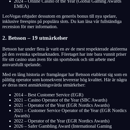
2024 – Online Casino of the Year (Global Gaming Awards
EMEA)
LeoVegas erbjuder dessutom en generös bonus till nya spelare,
inklusive freespins på populära slots. Du kan läsa vår fullständiga
recension för mer information.
2. Betsson – 19 utmärkelser
Betsson har under flera år varit en av de mest respekterade aktörerna
på den svenska spelmarknaden. Företaget har inte bara vunnit priser
för sitt casino utan även för sin sportsbook och sitt arbete med
ansvarsfullt spelande.
Med en lång historia av framgångar har Betsson etablerat sig som en
pålitlig operator som konsekvent levererar hög kvalitet. Här är några
av deras mest anmärkningsvärda utmärkelser:
2014 – Best Customer Service (EGR)
2021 – Casino Operator of the Year (SBC Awards)
2021 – Operator of the Year (EGR Nordics Awards)
2021 – Customer Service Operator of the Year (EGR Nordics
Awards)
2022 – Operator of the Year (EGR Nordics Awards)
2026 – Safer Gambling Award (International Gaming