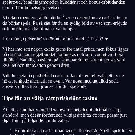
spelutbud, betalningsmetoder, kundtjänst och bonus-erbjudanden
stor roll för helhetsupplevelsen.
Vi rekommenderar alltid att du läser en recension av casinot innan
du börjar spela. På så sätt får du en tydlig bild av vad som erbjuds
och om det matchar dina förväntningar.
Hur många priser krävs för att komma med på listan?
▼
Vi har inte satt någon exakt gräns för antal priser, men fokus ligger
på casinon som regelbundet nomineras och som vunnit vid flera
tillfällen. Samtliga casinon på listan har demonstrerat konsekvent
kvalitet och innovation genom åren.
Vill du spela på prisbelönta casinon kan du enkelt välja ett av de
högst rankade alternativen ovan. Var noga med att alltid spela
ansvarsfullt och sätt gränser för ditt spelande.
Tips för att välja rätt prisbelönt casino
Att ett casino har vunnit flera awards betyder att det håller hög
standard, men det är fortfarande viktigt att hitta ett som passar just
dig. Tänk på följande när du väljer:
Kontrollera att casinot har svensk licens från Spelinspektionen