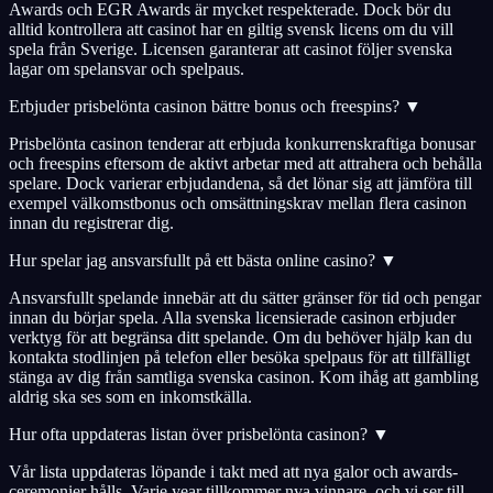
Awards och EGR Awards är mycket respekterade. Dock bör du
alltid kontrollera att casinot har en giltig svensk licens om du vill
spela från Sverige. Licensen garanterar att casinot följer svenska
lagar om spelansvar och spelpaus.
Erbjuder prisbelönta casinon bättre bonus och freespins?
▼
Prisbelönta casinon tenderar att erbjuda konkurrenskraftiga bonusar
och freespins eftersom de aktivt arbetar med att attrahera och behålla
spelare. Dock varierar erbjudandena, så det lönar sig att jämföra till
exempel välkomstbonus och omsättningskrav mellan flera casinon
innan du registrerar dig.
Hur spelar jag ansvarsfullt på ett bästa online casino?
▼
Ansvarsfullt spelande innebär att du sätter gränser för tid och pengar
innan du börjar spela. Alla svenska licensierade casinon erbjuder
verktyg för att begränsa ditt spelande. Om du behöver hjälp kan du
kontakta stodlinjen på telefon eller besöka spelpaus för att tillfälligt
stänga av dig från samtliga svenska casinon. Kom ihåg att gambling
aldrig ska ses som en inkomstkälla.
Hur ofta uppdateras listan över prisbelönta casinon?
▼
Vår lista uppdateras löpande i takt med att nya galor och awards-
ceremonier hålls. Varje year tillkommer nya vinnare, och vi ser till