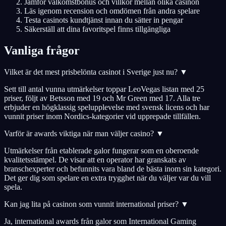
Jämför välkomstbonus och villkor mellan olika casinon
Läs igenom recension och omdömen från andra spelare
Testa casinots kundtjänst innan du sätter in pengar
Säkerställ att dina favoritspel finns tillgängliga
Vanliga frågor
Vilket är det mest prisbelönta casinot i Sverige just nu?
▼
Sett till antal vunna utmärkelser toppar LeoVegas listan med 25
priser, följt av Betsson med 19 och Mr Green med 17. Alla tre
erbjuder en högklassig spelupplevelse med svensk licens och har
vunnit priser inom Nordics-kategorier vid upprepade tillfällen.
Varför är awards viktiga när man väljer casino?
▼
Utmärkelser från etablerade galor fungerar som en oberoende
kvalitetsstämpel. De visar att en operator har granskats av
branschexperter och befunnits vara bland de bästa inom sin kategori.
Det ger dig som spelare en extra trygghet när du väljer var du vill
spela.
Kan jag lita på casinon som vunnit international priser?
▼
Ja, international awards från galor som International Gaming