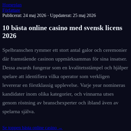
Homeplan
Författare
Publicerat: 24 maj 2026
·
Uppdaterat: 25 maj 2026
10 bästa online casino med svensk licens
2026
Spelbranschen rymmer ett stort antal galor och ceremonier
där framstående casinon uppmärksammas för sina insatser.
Dessa awards fungerar som en kvalitetsstämpel och hjälper
spelare att identifiera vilka operator som verkligen
levererar en förstklassig upplevelse. Varje year nomineras
kandidater inom olika kategorier, och vinnarna utses
genom röstning av branschexperter och ibland även av
spelarna själva.
Se toppen bästa online casino →