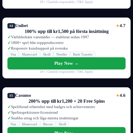
18+ | Gamble responsibly | T&C Apply
Unibet
4.7
★
#4
100% upp till kr1,500 på första insättning
Världsbekänt varumärke — etablerat sedan 1997
✓
1800+ spel från toppproducenter
✓
Responsiv kundsupport på svenska
✓
Visa
Mastercard
Skrill
Neteller
Bank Transfer
Play Now →
18+ | Gamble responsibly | T&C Apply
Casumo
4.6
★
#5
200% upp till kr1,200 + 20 Free Spins
Spelifierad erfarenhet med badges och achievements
✓
Spelinspektionen-licensierad
✓
Snabba uttag och låga minsta insättningar
✓
Visa
Mastercard
Bitcoin
Skrill
Play Now →