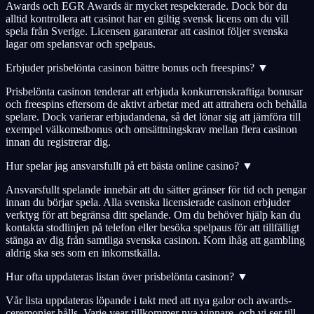
Awards och EGR Awards är mycket respekterade. Dock bör du
alltid kontrollera att casinot har en giltig svensk licens om du vill
spela från Sverige. Licensen garanterar att casinot följer svenska
lagar om spelansvar och spelpaus.
Erbjuder prisbelönta casinon bättre bonus och freespins?
▼
Prisbelönta casinon tenderar att erbjuda konkurrenskraftiga bonusar
och freespins eftersom de aktivt arbetar med att attrahera och behålla
spelare. Dock varierar erbjudandena, så det lönar sig att jämföra till
exempel välkomstbonus och omsättningskrav mellan flera casinon
innan du registrerar dig.
Hur spelar jag ansvarsfullt på ett bästa online casino?
▼
Ansvarsfullt spelande innebär att du sätter gränser för tid och pengar
innan du börjar spela. Alla svenska licensierade casinon erbjuder
verktyg för att begränsa ditt spelande. Om du behöver hjälp kan du
kontakta stodlinjen på telefon eller besöka spelpaus för att tillfälligt
stänga av dig från samtliga svenska casinon. Kom ihåg att gambling
aldrig ska ses som en inkomstkälla.
Hur ofta uppdateras listan över prisbelönta casinon?
▼
Vår lista uppdateras löpande i takt med att nya galor och awards-
ceremonier hålls. Varje year tillkommer nya vinnare, och vi ser till