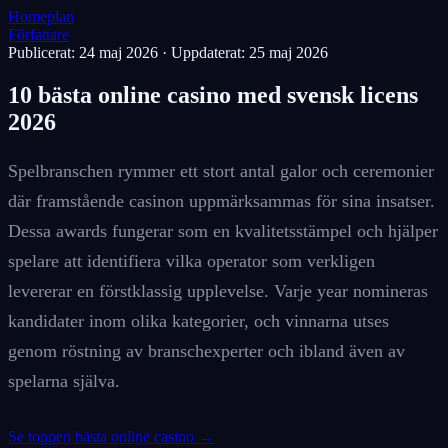
Homeplan
Författare
Publicerat: 24 maj 2026
·
Uppdaterat: 25 maj 2026
10 bästa online casino med svensk licens
2026
Spelbranschen rymmer ett stort antal galor och ceremonier
där framstående casinon uppmärksammas för sina insatser.
Dessa awards fungerar som en kvalitetsstämpel och hjälper
spelare att identifiera vilka operator som verkligen
levererar en förstklassig upplevelse. Varje year nomineras
kandidater inom olika kategorier, och vinnarna utses
genom röstning av branschexperter och ibland även av
spelarna själva.
Se toppen bästa online casino →