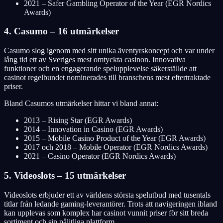
2021 – Safer Gambling Operator of the Year (EGR Nordics
Awards)
4. Casumo – 16 utmärkelser
Casumo slog igenom med sitt unika äventyrskoncept och var under
lång tid ett av Sveriges mest omtyckta casinon. Innovativa
funktioner och en engagerande spelupplevelse säkerställde att
casinot regelbundet nominerades till branschens mest eftertraktade
priser.
Bland Casumos utmärkelser hittar vi bland annat:
2013 – Rising Star (EGR Awards)
2014 – Innovation in Casino (EGR Awards)
2015 – Mobile Casino Product of the Year (EGR Awards)
2017 och 2018 – Mobile Operator (EGR Nordics Awards)
2021 – Casino Operator (EGR Nordics Awards)
5. Videoslots – 15 utmärkelser
Videoslots erbjuder ett av världens största spelutbud med tusentals
titlar från ledande gaming-leverantörer. Trots att navigeringen ibland
kan upplevas som komplex har casinot vunnit priser för sitt breda
sortiment och sin pålitliga plattform.