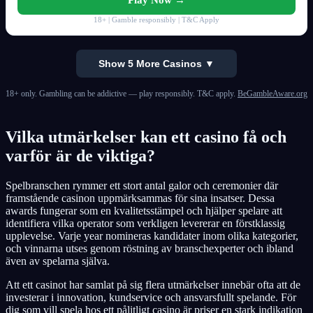
18+ | Gamble responsibly | T&C Apply
Show 5 More Casinos ▼
18+ only. Gambling can be addictive — play responsibly. T&C apply.
BeGambleAware.org
Vilka utmärkelser kan ett casino få och
varför är de viktiga?
Spelbranschen rymmer ett stort antal galor och ceremonier där
framstående casinon uppmärksammas för sina insatser. Dessa
awards fungerar som en kvalitetsstämpel och hjälper spelare att
identifiera vilka operator som verkligen levererar en förstklassig
upplevelse. Varje year nomineras kandidater inom olika kategorier,
och vinnarna utses genom röstning av branschexperter och ibland
även av spelarna själva.
Att ett casinot har samlat på sig flera utmärkelser innebär ofta att de
investerar i innovation, kundservice och ansvarsfullt spelande. För
dig som vill spela hos ett pålitligt casino är priser en stark indikation