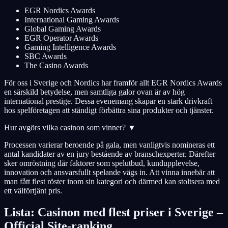
EGR Nordics Awards
International Gaming Awards
Global Gaming Awards
EGR Operator Awards
Gaming Intelligence Awards
SBC Awards
The Casino Awards
För oss i Sverige och Nordics har framför allt EGR Nordics Awards
en särskild betydelse, men samtliga galor ovan är av hög
international prestige. Dessa evenemang skapar en stark drivkraft
hos spelföretagen att ständigt förbättra sina produkter och tjänster.
Hur avgörs vilka casinon som vinner?
▼
Processen varierar beroende på gala, men vanligtvis nomineras ett
antal kandidater av en jury bestående av branschexperter. Därefter
sker omröstning där faktorer som spelutbud, kundupplevelse,
innovation och ansvarsfullt spelande vägs in. Att vinna innebär att
man fått flest röster inom sin kategori och därmed kan stoltsera med
ett välförtjänt pris.
Lista: Casinon med flest priser i Sverige –
Official Site-ranking