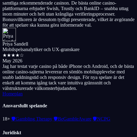
samtliga rekommenderade casinon. De bästa online casino-
plattformarna erbjuder Swish, Trustly och BankID – snabba uttag
inom minuter och helt utan krångliga verifieringsprocesser.
Bonusvillkoren är dessutom tydligt presenterade, vilket är avgörande
för att spelare ska kunna göra informerade val.
Priya Sandell
Mobilspelsanalytiker och UX-granskare
★★★★☆
May 2026
Jag har testat varje casino på både iPhone och Android, och de bästa
online casino-sajterna levererar en sömlös mobilupplevelse med
snabb laddningstid och responsiv design. För nya spelare är det
enkelt att komma igång tack vare intuitiva gränssnitt och
välstrukturerade välkomsterbjudanden.
Homeplan
Ansvarsfullt spelande
18+
🛡️
Gambling Therapy
🛡️
BeGambleAware
🛡️
NCPG
Juridiskt