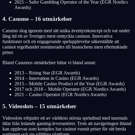
2021 – Safer Gambling Operator of the Year (EGR Nordics
Awards)
4. Casumo – 16 utmärkelser
Casumo slog igenom med sitt unika äventyrskoncept och var under
lång tid ett av Sveriges mest omtyckta casinon. Innovativa
funktioner och en engagerande spelupplevelse säkerställde att
casinot regelbundet nominerades till branschens mest eftertraktade
priser.
Bland Casumos utmärkelser hittar vi bland annat:
2013 – Rising Star (EGR Awards)
2014 – Innovation in Casino (EGR Awards)
2015 – Mobile Casino Product of the Year (EGR Awards)
2017 och 2018 – Mobile Operator (EGR Nordics Awards)
2021 – Casino Operator (EGR Nordics Awards)
5. Videoslots – 15 utmärkelser
Videoslots erbjuder ett av världens största spelutbud med tusentals
titlar från ledande gaming-leverantörer. Trots att navigeringen ibland
kan upplevas som komplex har casinot vunnit priser för sitt breda
sortiment och sin pålitliga plattform.