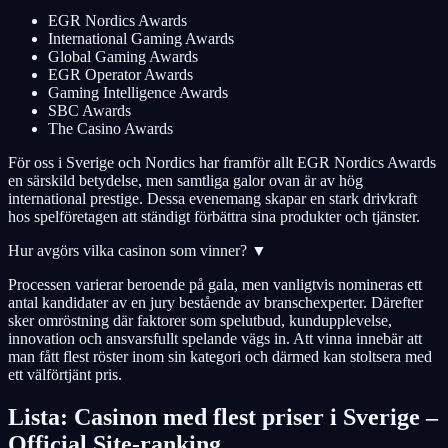
EGR Nordics Awards
International Gaming Awards
Global Gaming Awards
EGR Operator Awards
Gaming Intelligence Awards
SBC Awards
The Casino Awards
För oss i Sverige och Nordics har framför allt EGR Nordics Awards
en särskild betydelse, men samtliga galor ovan är av hög
international prestige. Dessa evenemang skapar en stark drivkraft
hos spelföretagen att ständigt förbättra sina produkter och tjänster.
Hur avgörs vilka casinon som vinner?
▼
Processen varierar beroende på gala, men vanligtvis nomineras ett
antal kandidater av en jury bestående av branschexperter. Därefter
sker omröstning där faktorer som spelutbud, kundupplevelse,
innovation och ansvarsfullt spelande vägs in. Att vinna innebär att
man fått flest röster inom sin kategori och därmed kan stoltsera med
ett välförtjänt pris.
Lista: Casinon med flest priser i Sverige –
Official Site-ranking