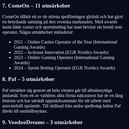
7. ComeOn – 11 utmärkelser
ComeOn tillhör ett av de största spelföretagen globalt och har gjort
en betydande satsning på den svenska marknaden. Med awards
inom både casino och sportsbetting har man bevisat sin bredd som
operator. Några utmärkelser inkluderar:
2021 – Online Casino Operator of the Year (International
Gaming Awards)
2022 – In-house Innovation (EGR Nordics Awards)
2023 – Online Gaming Operator (International Gaming
Awards)
2024 – Sports Betting Operator (EGR Nordics Awards)
8. Paf – 5 utmärkelser
Paf utmärker sig genom att hela vinsten går till allmännyttiga
ändamål. Som ett av världens allra första nätcasinon har de en lång
historia och har särskilt uppmärksammats för sitt arbete med
ansvarsfullt spelande. Till skillnad från andra spelbolag bidrar Paf
direkt till samhällsnyttan.
9. VoodooDreams – 3 utmärkelser