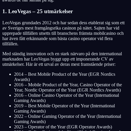
1. LeoVegas – 25 utmärkelser
LeoVegas grundades 2012 och har sedan dess etablerat sig som ett
av Sveriges mest framgångsrika casinon på nätet. Sajten har vid
upprepade tillfällen utsetts till branschens främsta mobilcasino och
har även fått erkännande som bästa casino operator vid flera
tillfällen.
Med ständig innovation och en stark närvaro på den international
marknaden har LeoVegas byggt upp ett imponerande CV av
utmärkelser. Här är ett urval av deras mest framstående priser:
2014 – Best Mobile Product of the Year (EGR Nordics
Awards)
2016 – Mobile Product of the Year, Casino Operator of the
Year, Nordic Operator of the Year (EGR Nordics Awards)
2016 – Online Casino Operator of the Year (International
Gaming Awards)
2019 – Best Mobile Operator of the Year (International
Gaming Awards)
2022 – Online Gaming Operator of the Year (International
Gaming Awards)
2023 – Operator of the Year (EGR Operator Awards)