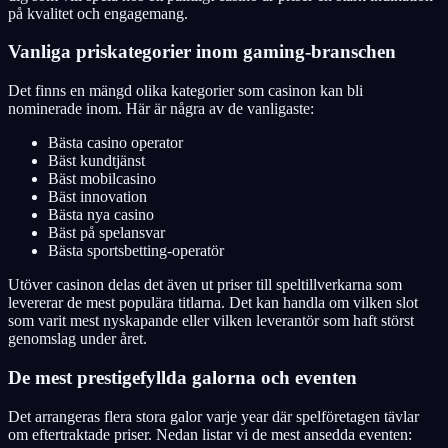
på kvalitet och engagemang.
Vanliga priskategorier inom gaming-branschen
Det finns en mängd olika kategorier som casinon kan bli
nominerade inom. Här är några av de vanligaste:
Bästa casino operator
Bäst kundtjänst
Bäst mobilcasino
Bäst innovation
Bästa nya casino
Bäst på spelansvar
Bästa sportsbetting-operatör
Utöver casinon delas det även ut priser till speltillverkarna som
levererar de mest populära titlarna. Det kan handla om vilken slot
som varit mest nyskapande eller vilken leverantör som haft störst
genomslag under året.
De mest prestigefyllda galorna och eventen
Det arrangeras flera stora galor varje year där spelföretagen tävlar
om eftertraktade priser. Nedan listar vi de mest ansedda eventen: