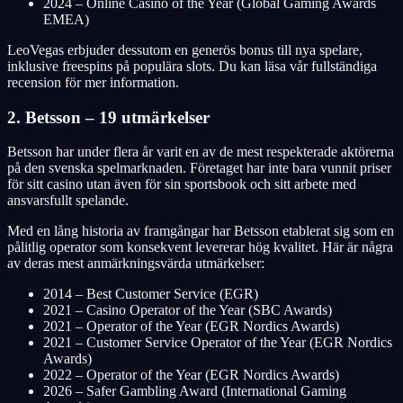
2024 – Online Casino of the Year (Global Gaming Awards
EMEA)
LeoVegas erbjuder dessutom en generös bonus till nya spelare,
inklusive freespins på populära slots. Du kan läsa vår fullständiga
recension för mer information.
2. Betsson – 19 utmärkelser
Betsson har under flera år varit en av de mest respekterade aktörerna
på den svenska spelmarknaden. Företaget har inte bara vunnit priser
för sitt casino utan även för sin sportsbook och sitt arbete med
ansvarsfullt spelande.
Med en lång historia av framgångar har Betsson etablerat sig som en
pålitlig operator som konsekvent levererar hög kvalitet. Här är några
av deras mest anmärkningsvärda utmärkelser:
2014 – Best Customer Service (EGR)
2021 – Casino Operator of the Year (SBC Awards)
2021 – Operator of the Year (EGR Nordics Awards)
2021 – Customer Service Operator of the Year (EGR Nordics
Awards)
2022 – Operator of the Year (EGR Nordics Awards)
2026 – Safer Gambling Award (International Gaming