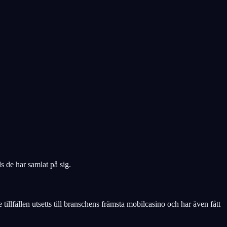
s de har samlat på sig.
llfällen utsetts till branschens främsta mobilcasino och har även fått