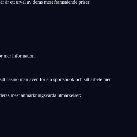
är ett urval av deras mest framstående priser:
ör mer information.
itt casino utan även för sin sportsbook och sitt arbete med
v deras mest anmärkningsvärda utmärkelser: