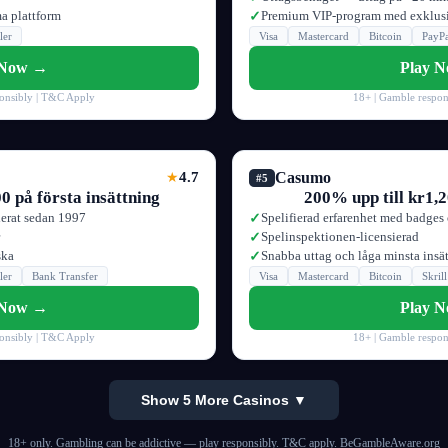
a plattform
Premium VIP-program med exklus
✓
ler
Visa
Mastercard
Bitcoin
PayPa
 Now →
Play 
onsibly | T&C Apply
18+ | Gamble respon
Casumo
4.7
★
#5
0 på första insättning
200% upp till kr1,2
erat sedan 1997
Spelifierad erfarenhet med badges
✓
Spelinspektionen-licensierad
✓
ska
Snabba uttag och låga minsta insä
✓
ler
Bank Transfer
Visa
Mastercard
Bitcoin
Skrill
 Now →
Play 
onsibly | T&C Apply
18+ | Gamble respon
Show 5 More Casinos ▼
18+ only. Gambling can be addictive — play responsibly. T&C apply.
BeGambleAware.org