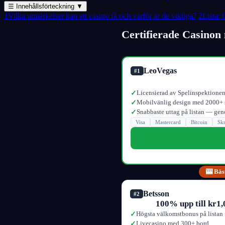
☰
Innehållsförteckning
▼
1
Vilka utmärkelser kan ett casino få och varför är de viktiga?
2
Lista: 
Certifierade Casinon
LeoVegas
#1
Licensierad av Spelinspektionen
✓
Mobilvänlig design med 2000+ 
✓
Snabbaste uttag på listan — ge
✓
Visa
Mastercard
Bitcoin
Skr
🎰 Bäs
Betsson
#2
100% upp till kr1,
Högsta välkomstbonus på listan
✓
Livecasino med 300+ bord
✓