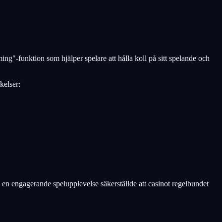
ng"-funktion som hjälper spelare att hålla koll på sitt spelande och
kelser:
en engagerande spelupplevelse säkerställde att casinot regelbundet