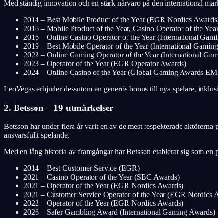
Med ständig innovation och en stark närvaro på den international mar
2014 – Best Mobile Product of the Year (EGR Nordics Awards
2016 – Mobile Product of the Year, Casino Operator of the Ye
2016 – Online Casino Operator of the Year (International Gam
2019 – Best Mobile Operator of the Year (International Gamin
2022 – Online Gaming Operator of the Year (International Ga
2023 – Operator of the Year (EGR Operator Awards)
2024 – Online Casino of the Year (Global Gaming Awards E
LeoVegas erbjuder dessutom en generös bonus till nya spelare, inklusiv
2. Betsson – 19 utmärkelser
Betsson har under flera år varit en av de mest respekterade aktörerna 
ansvarsfullt spelande.
Med en lång historia av framgångar har Betsson etablerat sig som en p
2014 – Best Customer Service (EGR)
2021 – Casino Operator of the Year (SBC Awards)
2021 – Operator of the Year (EGR Nordics Awards)
2021 – Customer Service Operator of the Year (EGR Nordics 
2022 – Operator of the Year (EGR Nordics Awards)
2026 – Safer Gambling Award (International Gaming Awards)