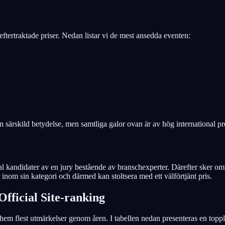
 eftertraktade priser. Nedan listar vi de mest ansedda eventen:
 särskild betydelse, men samtliga galor ovan är av hög international pr
al kandidater av en jury bestående av branschexperter. Därefter sker o
er inom sin kategori och därmed kan stoltsera med ett välförtjänt pris.
Official Site-ranking
m flest utmärkelser genom åren. I tabellen nedan presenteras en toppli