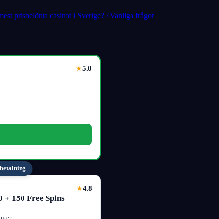
 mest prisbelönta casinot i Sverige?
4
Vanliga frågor
5.0
★
betalning
4.8
★
0 + 150 Free Spins
uter