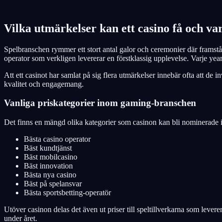
Vilka utmärkelser kan ett casino få och var
Spelbranschen rymmer ett stort antal galor och ceremonier där framstå
operator som verkligen levererar en förstklassig upplevelse. Varje ye
Att ett casinot har samlat på sig flera utmärkelser innebär ofta att de i
kvalitet och engagemang.
Vanliga priskategorier inom gaming-branschen
Det finns en mängd olika kategorier som casinon kan bli nominerade i
Bästa casino operator
Bäst kundtjänst
Bäst mobilcasino
Bäst innovation
Bästa nya casino
Bäst på spelansvar
Bästa sportsbetting-operatör
Utöver casinon delas det även ut priser till speltillverkarna som leve
under året.