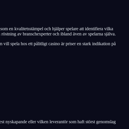
 en kvalitetsstämpel och hjälper spelare att identifiera vilka
 röstning av branschexperter och ibland även av spelarna själva.
vill spela hos ett pålitligt casino är priser en stark indikation på
mest nyskapande eller vilken leverantör som haft störst genomslag