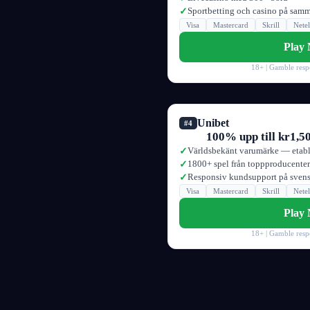
Sportbetting och casino på samm
✓
Visa
Mastercard
Skrill
Netel
Play
18+ | Gamble resp
Unibet
#4
100% upp till kr1,50
Världsbekänt varumärke — etabl
✓
1800+ spel från toppproducenter
✓
Responsiv kundsupport på sven
✓
Visa
Mastercard
Skrill
Netel
Play
18+ | Gamble resp