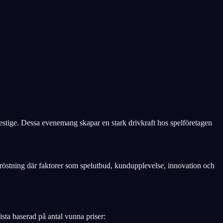
estige. Dessa evenemang skapar en stark drivkraft hos spelföretagen
mröstning där faktorer som spelutbud, kundupplevelse, innovation och
sta baserad på antal vunna priser: