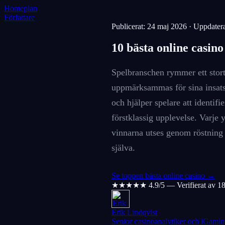
Homeplan
Författare
Publicerat: 24 maj 2026
·
Uppdatera
10 bästa online casin
Spelbranschen rymmer ett stort
uppmärksammas för sina insats
och hjälper spelare att identif
förstklassig upplevelse. Varje
vinnarna utses genom röstning 
själva.
Se toppen bästa online casino →
★★★★★
4.9/5 — Verifierat av 18
Erik Lindqvist
Senior casinoanalytiker och iGamin