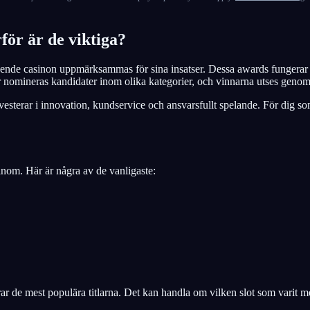
för är de viktiga?
ende casinon uppmärksammas för sina insatser. Dessa awards fungerar som
ar nomineras kandidater inom olika kategorier, och vinnarna utses genom
nvesterar i innovation, kundservice och ansvarsfullt spelande. För dig som 
nom. Här är några av de vanligaste:
rerar de mest populära titlarna. Det kan handla om vilken slot som varit 