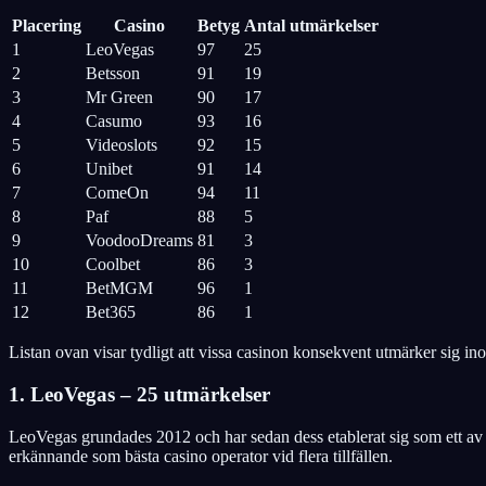
Placering
Casino
Betyg
Antal utmärkelser
1
LeoVegas
97
25
2
Betsson
91
19
3
Mr Green
90
17
4
Casumo
93
16
5
Videoslots
92
15
6
Unibet
91
14
7
ComeOn
94
11
8
Paf
88
5
9
VoodooDreams
81
3
10
Coolbet
86
3
11
BetMGM
96
1
12
Bet365
86
1
Listan ovan visar tydligt att vissa casinon konsekvent utmärker sig in
1. LeoVegas – 25 utmärkelser
LeoVegas grundades 2012 och har sedan dess etablerat sig som ett av Sv
erkännande som bästa casino operator vid flera tillfällen.