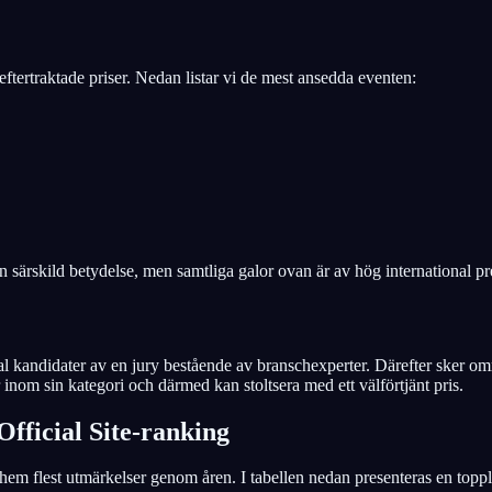
 eftertraktade priser. Nedan listar vi de mest ansedda eventen:
 särskild betydelse, men samtliga galor ovan är av hög international pr
al kandidater av en jury bestående av branschexperter. Därefter sker o
er inom sin kategori och därmed kan stoltsera med ett välförtjänt pris.
Official Site-ranking
m flest utmärkelser genom åren. I tabellen nedan presenteras en toppli