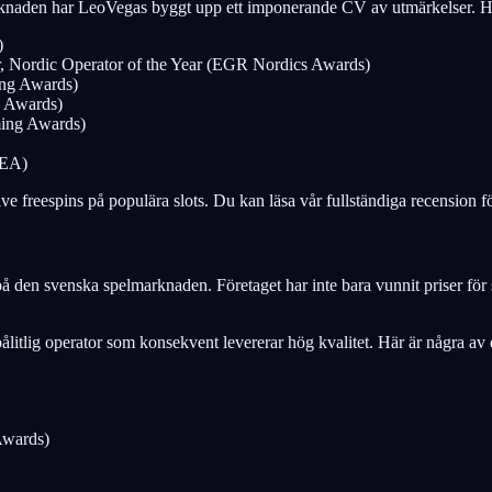
knaden har LeoVegas byggt upp ett imponerande CV av utmärkelser. Här 
)
ar, Nordic Operator of the Year (EGR Nordics Awards)
ing Awards)
g Awards)
ming Awards)
MEA)
e freespins på populära slots. Du kan läsa vår fullständiga recension f
på den svenska spelmarknaden. Företaget har inte bara vunnit priser för s
ålitlig operator som konsekvent levererar hög kvalitet. Här är några a
Awards)