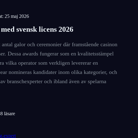
t: 25 maj 2026
o med svensk licens 2026
 antal galor och ceremonier där framstående casinon
er. Dessa awards fungerar som en kvalitetsstämpel
iera vilka operator som verkligen levererar en
 year nomineras kandidater inom olika kategorier, och
av branschexperter och ibland även av spelarna
8 läsare
g-expert