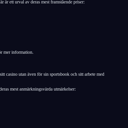
är ett urval av deras mest framstående priser:
ör mer information.
itt casino utan även för sin sportsbook och sitt arbete med
v deras mest anmärkningsvärda utmärkelser: