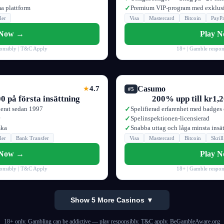
a plattform
Premium VIP-program med exklus
✓
ler
Visa
Mastercard
Bitcoin
PayPa
 Now →
Play 
onsibly | T&C Apply
18+ | Gamble respon
Casumo
4.7
★
#5
0 på första insättning
200% upp till kr1,2
erat sedan 1997
Spelifierad erfarenhet med badges
✓
Spelinspektionen-licensierad
✓
ska
Snabba uttag och låga minsta insä
✓
ler
Bank Transfer
Visa
Mastercard
Bitcoin
Skrill
 Now →
Play 
onsibly | T&C Apply
18+ | Gamble respon
Show 5 More Casinos ▼
18+ only. Gambling can be addictive — play responsibly. T&C apply.
BeGambleAware.org