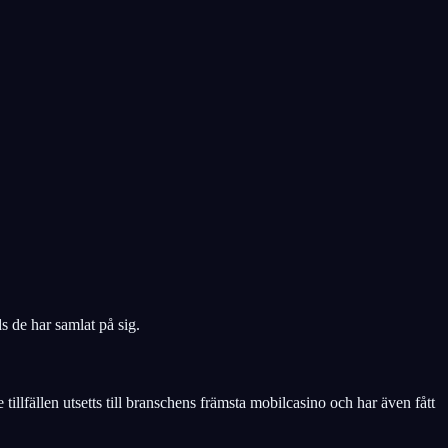
s de har samlat på sig.
llfällen utsetts till branschens främsta mobilcasino och har även fått