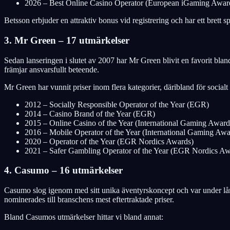
2026 – Best Online Casino Operator (European iGaming Awar
Betsson erbjuder en attraktiv bonus vid registrering och har ett brett s
3. Mr Green – 17 utmärkelser
Sedan lanseringen i slutet av 2007 har Mr Green blivit en favorit bla
främjar ansvarsfullt beteende.
Mr Green har vunnit priser inom flera kategorier, däribland för social
2012 – Socially Responsible Operator of the Year (EGR)
2014 – Casino Brand of the Year (EGR)
2015 – Online Casino of the Year (International Gaming Award
2016 – Mobile Operator of the Year (International Gaming Awa
2020 – Operator of the Year (EGR Nordics Awards)
2021 – Safer Gambling Operator of the Year (EGR Nordics Aw
4. Casumo – 16 utmärkelser
Casumo slog igenom med sitt unika äventyrskoncept och var under lång
nominerades till branschens mest eftertraktade priser.
Bland Casumos utmärkelser hittar vi bland annat: