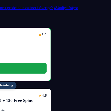
 mest prisbelönta casinot i Sverige?
4
Vanliga frågor
5.0
★
betalning
4.8
★
0 + 150 Free Spins
uter