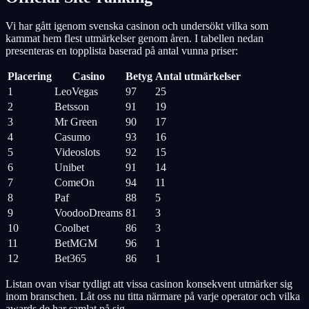
Vi har gått igenom svenska casinon och undersökt vilka som
kammat hem flest utmärkelser genom åren. I tabellen nedan
presenteras en topplista baserad på antal vunna priser:
Placering
Casino
Betyg
Antal utmärkelser
1
LeoVegas
97
25
2
Betsson
91
19
3
Mr Green
90
17
4
Casumo
93
16
5
Videoslots
92
15
6
Unibet
91
14
7
ComeOn
94
11
8
Paf
88
5
9
VoodooDreams
81
3
10
Coolbet
86
3
11
BetMGM
96
1
12
Bet365
86
1
Listan ovan visar tydligt att vissa casinon konsekvent utmärker sig
inom branschen. Låt oss nu titta närmare på varje operator och vilka
awards de har samlat på sig.