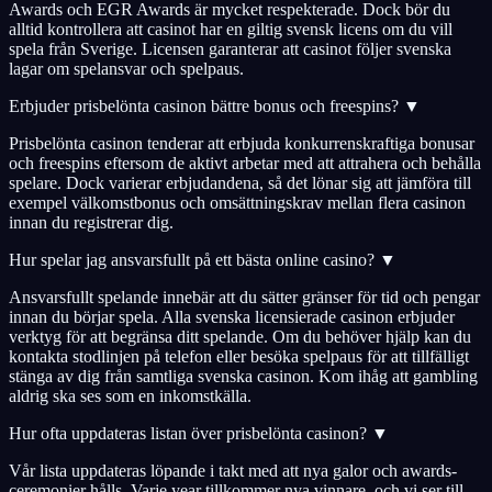
Awards och EGR Awards är mycket respekterade. Dock bör du
alltid kontrollera att casinot har en giltig svensk licens om du vill
spela från Sverige. Licensen garanterar att casinot följer svenska
lagar om spelansvar och spelpaus.
Erbjuder prisbelönta casinon bättre bonus och freespins?
▼
Prisbelönta casinon tenderar att erbjuda konkurrenskraftiga bonusar
och freespins eftersom de aktivt arbetar med att attrahera och behålla
spelare. Dock varierar erbjudandena, så det lönar sig att jämföra till
exempel välkomstbonus och omsättningskrav mellan flera casinon
innan du registrerar dig.
Hur spelar jag ansvarsfullt på ett bästa online casino?
▼
Ansvarsfullt spelande innebär att du sätter gränser för tid och pengar
innan du börjar spela. Alla svenska licensierade casinon erbjuder
verktyg för att begränsa ditt spelande. Om du behöver hjälp kan du
kontakta stodlinjen på telefon eller besöka spelpaus för att tillfälligt
stänga av dig från samtliga svenska casinon. Kom ihåg att gambling
aldrig ska ses som en inkomstkälla.
Hur ofta uppdateras listan över prisbelönta casinon?
▼
Vår lista uppdateras löpande i takt med att nya galor och awards-
ceremonier hålls. Varje year tillkommer nya vinnare, och vi ser till