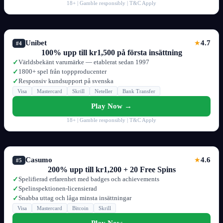
18+ | Gamble responsibly | T&C Apply
Unibet
4.7
★
#4
100% upp till kr1,500 på första insättning
Världsbekänt varumärke — etablerat sedan 1997
✓
1800+ spel från toppproducenter
✓
Responsiv kundsupport på svenska
✓
Visa
Mastercard
Skrill
Neteller
Bank Transfer
Play Now →
18+ | Gamble responsibly | T&C Apply
Casumo
4.6
★
#5
200% upp till kr1,200 + 20 Free Spins
Spelifierad erfarenhet med badges och achievements
✓
Spelinspektionen-licensierad
✓
Snabba uttag och låga minsta insättningar
✓
Visa
Mastercard
Bitcoin
Skrill
Play Now →