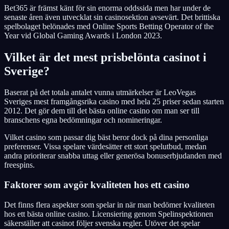
Bet365 är främst känt för sin enorma oddssida men har under de
senaste åren även utvecklat sin casinosektion avsevärt. Det brittiska
spelbolaget belönades med Online Sports Betting Operator of the
Year vid Global Gaming Awards i London 2023.
Vilket är det mest prisbelönta casinot i
Sverige?
Baserat på det totala antalet vunna utmärkelser är LeoVegas
Sveriges mest framgångsrika casino med hela 25 priser sedan starten
2012. Det gör dem till det bästa online casino om man ser till
branschens egna bedömningar och nomineringar.
Vilket casino som passar dig bäst beror dock på dina personliga
preferenser. Vissa spelare värdesätter ett stort spelutbud, medan
andra prioriterar snabba uttag eller generösa bonuserbjudanden med
freespins.
Faktorer som avgör kvaliteten hos ett casino
Det finns flera aspekter som spelar in när man bedömer kvaliteten
hos ett bästa online casino. Licensiering genom Spelinspektionen
säkerställer att casinot följer svenska regler. Utöver det spelar