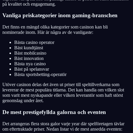
på kvalitet och engagemang.
Vanliga priskategorier inom gaming-branschen
Det finns en mängd olika kategorier som casinon kan bli
nominerade inom. Här är några av de vanligaste:
Bästa casino operator
Bäst kundtjänst
Bäst mobilcasino
Bäst innovation
Bästa nya casino
Bäst på spelansvar
Bästa sportsbetting-operatör
Utöver casinon delas det även ut priser till speltillverkarna som
levererar de mest populära titlarna. Det kan handla om vilken slot
som varit mest nyskapande eller vilken leverantör som haft störst
genomslag under året.
De mest prestigefyllda galorna och eventen
Det arrangeras flera stora galor varje year där spelföretagen tävlar
om eftertraktade priser. Nedan listar vi de mest ansedda eventen: