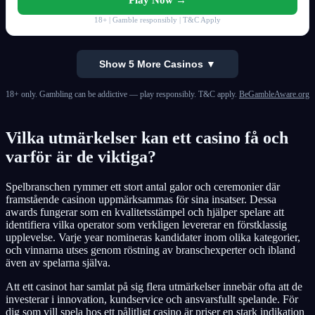
18+ | Gamble responsibly | T&C Apply
Show 5 More Casinos ▼
18+ only. Gambling can be addictive — play responsibly. T&C apply.
BeGambleAware.org
Vilka utmärkelser kan ett casino få och
varför är de viktiga?
Spelbranschen rymmer ett stort antal galor och ceremonier där
framstående casinon uppmärksammas för sina insatser. Dessa
awards fungerar som en kvalitetsstämpel och hjälper spelare att
identifiera vilka operator som verkligen levererar en förstklassig
upplevelse. Varje year nomineras kandidater inom olika kategorier,
och vinnarna utses genom röstning av branschexperter och ibland
även av spelarna själva.
Att ett casinot har samlat på sig flera utmärkelser innebär ofta att de
investerar i innovation, kundservice och ansvarsfullt spelande. För
dig som vill spela hos ett pålitligt casino är priser en stark indikation