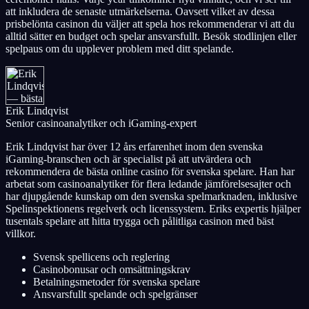
att inkludera de senaste utmärkelserna. Oavsett vilket av dessa
prisbelönta casinon du väljer att spela hos rekommenderar vi att du
alltid sätter en budget och spelar ansvarsfullt. Besök stodlinjen eller
spelpaus om du upplever problem med ditt spelande.
Erik Lindqvist
Senior casinoanalytiker och iGaming-expert
Erik Lindqvist har över 12 års erfarenhet inom den svenska
iGaming-branschen och är specialist på att utvärdera och
rekommendera de bästa online casino för svenska spelare. Han har
arbetat som casinoanalytiker för flera ledande jämförelsesajter och
har djupgående kunskap om den svenska spelmarknaden, inklusive
Spelinspektionens regelverk och licenssystem. Eriks expertis hjälper
tusentals spelare att hitta trygga och pålitliga casinon med bäst
villkor.
Svensk spellicens och reglering
Casinobonusar och omsättningskrav
Betalningsmetoder för svenska spelare
Ansvarsfullt spelande och spelgränser