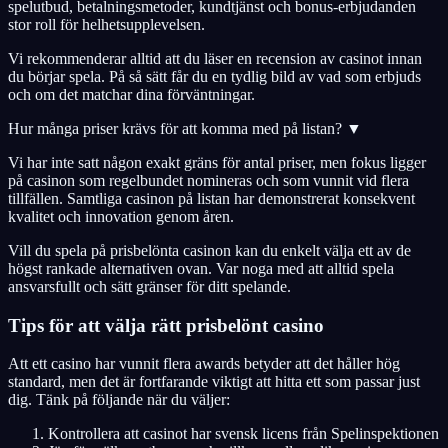
spelutbud, betalningsmetoder, kundtjänst och bonus-erbjudanden
stor roll för helhetsupplevelsen.
Vi rekommenderar alltid att du läser en recension av casinot innan
du börjar spela. På så sätt får du en tydlig bild av vad som erbjuds
och om det matchar dina förväntningar.
Hur många priser krävs för att komma med på listan?
▼
Vi har inte satt någon exakt gräns för antal priser, men fokus ligger
på casinon som regelbundet nomineras och som vunnit vid flera
tillfällen. Samtliga casinon på listan har demonstrerat konsekvent
kvalitet och innovation genom åren.
Vill du spela på prisbelönta casinon kan du enkelt välja ett av de
högst rankade alternativen ovan. Var noga med att alltid spela
ansvarsfullt och sätt gränser för ditt spelande.
Tips för att välja rätt prisbelönt casino
Att ett casino har vunnit flera awards betyder att det håller hög
standard, men det är fortfarande viktigt att hitta ett som passar just
dig. Tänk på följande när du väljer:
Kontrollera att casinot har svensk licens från Spelinspektionen