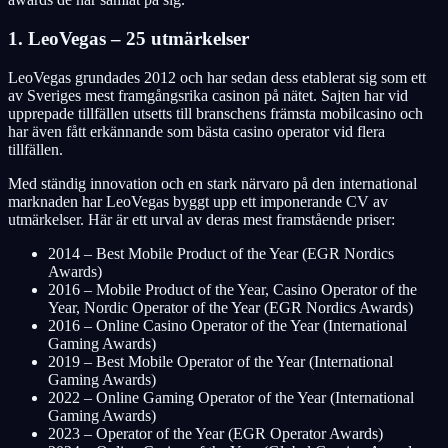
1. LeoVegas – 25 utmärkelser
LeoVegas grundades 2012 och har sedan dess etablerat sig som ett
av Sveriges mest framgångsrika casinon på nätet. Sajten har vid
upprepade tillfällen utsetts till branschens främsta mobilcasino och
har även fått erkännande som bästa casino operator vid flera
tillfällen.
Med ständig innovation och en stark närvaro på den international
marknaden har LeoVegas byggt upp ett imponerande CV av
utmärkelser. Här är ett urval av deras mest framstående priser:
2014 – Best Mobile Product of the Year (EGR Nordics
Awards)
2016 – Mobile Product of the Year, Casino Operator of the
Year, Nordic Operator of the Year (EGR Nordics Awards)
2016 – Online Casino Operator of the Year (International
Gaming Awards)
2019 – Best Mobile Operator of the Year (International
Gaming Awards)
2022 – Online Gaming Operator of the Year (International
Gaming Awards)
2023 – Operator of the Year (EGR Operator Awards)