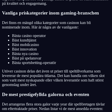
på kvalitet och engagemang.
Vanliga priskategorier inom gaming-branschen
Det finns en mängd olika kategorier som casinon kan bli
nominerade inom. Här är några av de vanligaste:
Bästa casino operator
Bäst kundtjänst
Bäst mobilcasino
Bäst innovation
Bästa nya casino
Bäst på spelansvar
Bästa sportsbetting-operatör
Utöver casinon delas det även ut priser till speltillverkarna som
levererar de mest populära titlarna. Det kan handla om vilken slot
som varit mest nyskapande eller vilken leverantör som haft störst
genomslag under året.
De mest prestigefyllda galorna och eventen
Det arrangeras flera stora galor varje year där spelföretagen tävlar
om eftertraktade priser. Nedan listar vi de mest ansedda eventen: