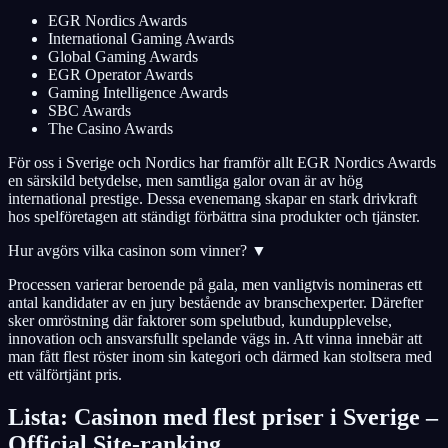
EGR Nordics Awards
International Gaming Awards
Global Gaming Awards
EGR Operator Awards
Gaming Intelligence Awards
SBC Awards
The Casino Awards
För oss i Sverige och Nordics har framför allt EGR Nordics Awards
en särskild betydelse, men samtliga galor ovan är av hög
international prestige. Dessa evenemang skapar en stark drivkraft
hos spelföretagen att ständigt förbättra sina produkter och tjänster.
Hur avgörs vilka casinon som vinner?
▼
Processen varierar beroende på gala, men vanligtvis nomineras ett
antal kandidater av en jury bestående av branschexperter. Därefter
sker omröstning där faktorer som spelutbud, kundupplevelse,
innovation och ansvarsfullt spelande vägs in. Att vinna innebär att
man fått flest röster inom sin kategori och därmed kan stoltsera med
ett välförtjänt pris.
Lista: Casinon med flest priser i Sverige –
Official Site-ranking