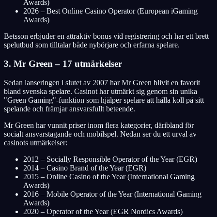
Awards)
2026 – Best Online Casino Operator (European iGaming
Awards)
Betsson erbjuder en attraktiv bonus vid registrering och har ett brett
spelutbud som tilltalar både nybörjare och erfarna spelare.
3. Mr Green – 17 utmärkelser
Sedan lanseringen i slutet av 2007 har Mr Green blivit en favorit
bland svenska spelare. Casinot har utmärkt sig genom sin unika
"Green Gaming"-funktion som hjälper spelare att hålla koll på sitt
spelande och främjar ansvarsfullt beteende.
Mr Green har vunnit priser inom flera kategorier, däribland för
socialt ansvarstagande och mobilspel. Nedan ser du ett urval av
casinots utmärkelser:
2012 – Socially Responsible Operator of the Year (EGR)
2014 – Casino Brand of the Year (EGR)
2015 – Online Casino of the Year (International Gaming
Awards)
2016 – Mobile Operator of the Year (International Gaming
Awards)
2020 – Operator of the Year (EGR Nordics Awards)