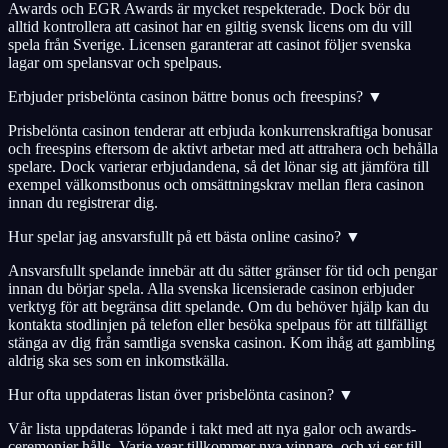
Awards och EGR Awards är mycket respekterade. Dock bör du
alltid kontrollera att casinot har en giltig svensk licens om du vill
spela från Sverige. Licensen garanterar att casinot följer svenska
lagar om spelansvar och spelpaus.
Erbjuder prisbelönta casinon bättre bonus och freespins?
▼
Prisbelönta casinon tenderar att erbjuda konkurrenskraftiga bonusar
och freespins eftersom de aktivt arbetar med att attrahera och behålla
spelare. Dock varierar erbjudandena, så det lönar sig att jämföra till
exempel välkomstbonus och omsättningskrav mellan flera casinon
innan du registrerar dig.
Hur spelar jag ansvarsfullt på ett bästa online casino?
▼
Ansvarsfullt spelande innebär att du sätter gränser för tid och pengar
innan du börjar spela. Alla svenska licensierade casinon erbjuder
verktyg för att begränsa ditt spelande. Om du behöver hjälp kan du
kontakta stodlinjen på telefon eller besöka spelpaus för att tillfälligt
stänga av dig från samtliga svenska casinon. Kom ihåg att gambling
aldrig ska ses som en inkomstkälla.
Hur ofta uppdateras listan över prisbelönta casinon?
▼
Vår lista uppdateras löpande i takt med att nya galor och awards-
ceremonier hålls. Varje year tillkommer nya vinnare, och vi ser till