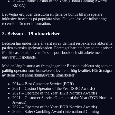
2024 – Online Casino of the Year (Global Gaming Awards
EMEA)
LeoVegas erbjuder dessutom en generös bonus till nya spelare,
inklusive freespins på populära slots. Du kan läsa vår fullständiga
recension för mer information.
2. Betsson – 19 utmärkelser
Betsson har under flera år varit en av de mest respekterade aktörerna
på den svenska spelmarknaden. Företaget har inte bara vunnit priser
för sitt casino utan även för sin sportsbook och sitt arbete med
ansvarsfullt spelande.
Med en lång historia av framgångar har Betsson etablerat sig som en
pålitlig operator som konsekvent levererar hög kvalitet. Här är några
av deras mest anmärkningsvärda utmärkelser:
2014 – Best Customer Service (EGR)
2021 – Casino Operator of the Year (SBC Awards)
2021 – Operator of the Year (EGR Nordics Awards)
2021 – Customer Service Operator of the Year (EGR Nordics
Awards)
2022 – Operator of the Year (EGR Nordics Awards)
2026 – Safer Gambling Award (International Gaming