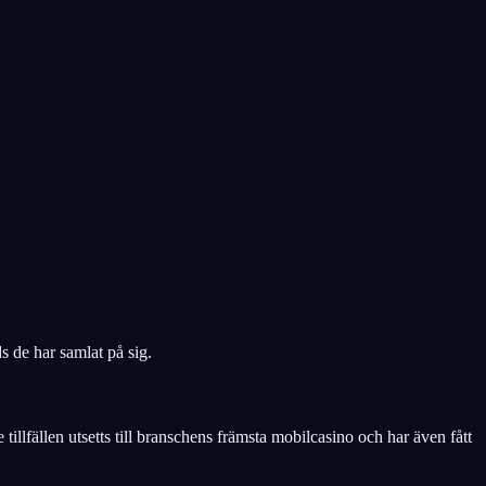
s de har samlat på sig.
llfällen utsetts till branschens främsta mobilcasino och har även fått