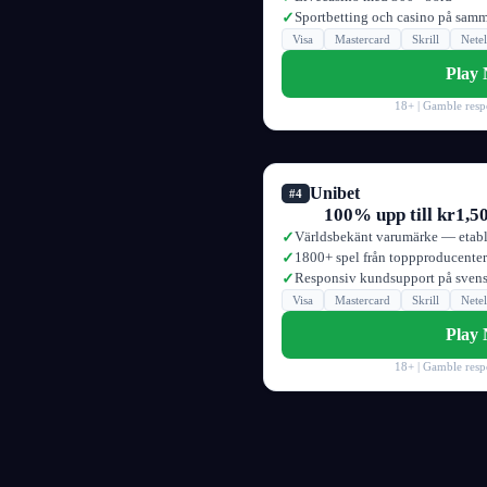
Sportbetting och casino på samm
✓
Visa
Mastercard
Skrill
Netel
Play
18+ | Gamble resp
Unibet
#4
100% upp till kr1,50
Världsbekänt varumärke — etabl
✓
1800+ spel från toppproducenter
✓
Responsiv kundsupport på sven
✓
Visa
Mastercard
Skrill
Netel
Play
18+ | Gamble resp