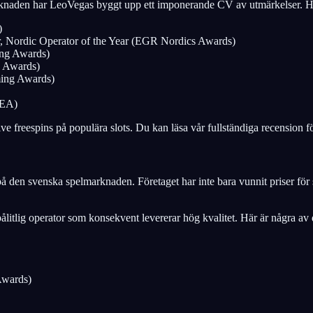
knaden har LeoVegas byggt upp ett imponerande CV av utmärkelser. Här 
)
ar, Nordic Operator of the Year (EGR Nordics Awards)
ing Awards)
g Awards)
ming Awards)
MEA)
e freespins på populära slots. Du kan läsa vår fullständiga recension f
på den svenska spelmarknaden. Företaget har inte bara vunnit priser för s
ålitlig operator som konsekvent levererar hög kvalitet. Här är några a
Awards)