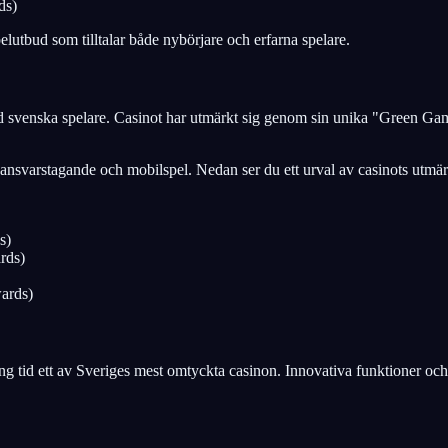
ds)
pelutbud som tilltalar både nybörjare och erfarna spelare.
nd svenska spelare. Casinot har utmärkt sig genom sin unika "Green Gami
t ansvarstagande och mobilspel. Nedan ser du ett urval av casinots utmär
s)
rds)
ards)
 tid ett av Sveriges mest omtyckta casinon. Innovativa funktioner och 