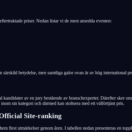
 eftertraktade priser. Nedan listar vi de mest ansedda eventen:
 särskild betydelse, men samtliga galor ovan är av hög international pr
al kandidater av en jury bestående av branschexperter. Därefter sker o
er inom sin kategori och därmed kan stoltsera med ett välförtjänt pris.
Official Site-ranking
m flest utmärkelser genom åren. I tabellen nedan presenteras en toppli