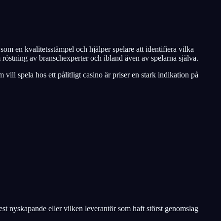
 en kvalitetsstämpel och hjälper spelare att identifiera vilka
 röstning av branschexperter och ibland även av spelarna själva.
vill spela hos ett pålitligt casino är priser en stark indikation på
mest nyskapande eller vilken leverantör som haft störst genomslag