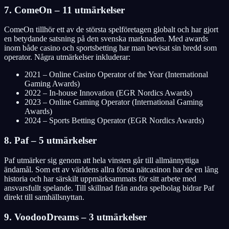
7. ComeOn – 11 utmärkelser
ComeOn tillhör ett av de största spelföretagen globalt och har gjort
en betydande satsning på den svenska marknaden. Med awards
inom både casino och sportsbetting har man bevisat sin bredd som
operator. Några utmärkelser inkluderar:
2021 – Online Casino Operator of the Year (International
Gaming Awards)
2022 – In-house Innovation (EGR Nordics Awards)
2023 – Online Gaming Operator (International Gaming
Awards)
2024 – Sports Betting Operator (EGR Nordics Awards)
8. Paf – 5 utmärkelser
Paf utmärker sig genom att hela vinsten går till allmännyttiga
ändamål. Som ett av världens allra första nätcasinon har de en lång
historia och har särskilt uppmärksammats för sitt arbete med
ansvarsfullt spelande. Till skillnad från andra spelbolag bidrar Paf
direkt till samhällsnyttan.
9. VoodooDreams – 3 utmärkelser