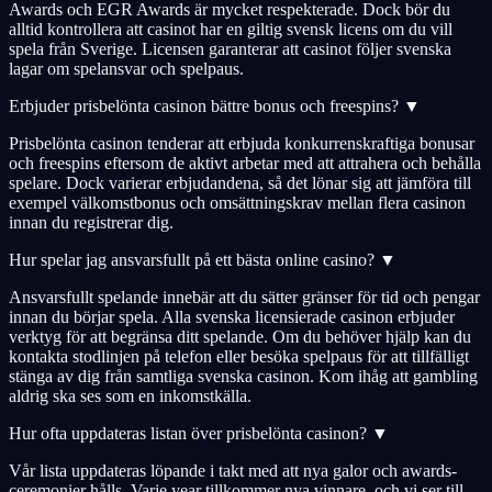
Awards och EGR Awards är mycket respekterade. Dock bör du
alltid kontrollera att casinot har en giltig svensk licens om du vill
spela från Sverige. Licensen garanterar att casinot följer svenska
lagar om spelansvar och spelpaus.
Erbjuder prisbelönta casinon bättre bonus och freespins?
▼
Prisbelönta casinon tenderar att erbjuda konkurrenskraftiga bonusar
och freespins eftersom de aktivt arbetar med att attrahera och behålla
spelare. Dock varierar erbjudandena, så det lönar sig att jämföra till
exempel välkomstbonus och omsättningskrav mellan flera casinon
innan du registrerar dig.
Hur spelar jag ansvarsfullt på ett bästa online casino?
▼
Ansvarsfullt spelande innebär att du sätter gränser för tid och pengar
innan du börjar spela. Alla svenska licensierade casinon erbjuder
verktyg för att begränsa ditt spelande. Om du behöver hjälp kan du
kontakta stodlinjen på telefon eller besöka spelpaus för att tillfälligt
stänga av dig från samtliga svenska casinon. Kom ihåg att gambling
aldrig ska ses som en inkomstkälla.
Hur ofta uppdateras listan över prisbelönta casinon?
▼
Vår lista uppdateras löpande i takt med att nya galor och awards-
ceremonier hålls. Varje year tillkommer nya vinnare, och vi ser till