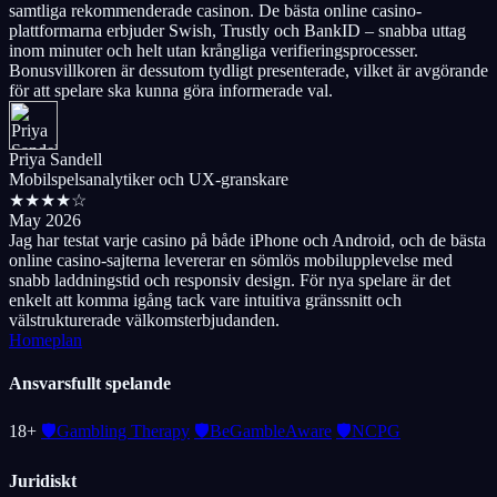
samtliga rekommenderade casinon. De bästa online casino-
plattformarna erbjuder Swish, Trustly och BankID – snabba uttag
inom minuter och helt utan krångliga verifieringsprocesser.
Bonusvillkoren är dessutom tydligt presenterade, vilket är avgörande
för att spelare ska kunna göra informerade val.
Priya Sandell
Mobilspelsanalytiker och UX-granskare
★★★★☆
May 2026
Jag har testat varje casino på både iPhone och Android, och de bästa
online casino-sajterna levererar en sömlös mobilupplevelse med
snabb laddningstid och responsiv design. För nya spelare är det
enkelt att komma igång tack vare intuitiva gränssnitt och
välstrukturerade välkomsterbjudanden.
Homeplan
Ansvarsfullt spelande
18+
🛡️
Gambling Therapy
🛡️
BeGambleAware
🛡️
NCPG
Juridiskt