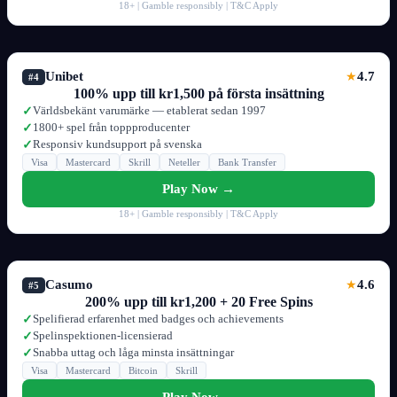
18+ | Gamble responsibly | T&C Apply
Unibet
4.7
★
#4
100% upp till kr1,500 på första insättning
Världsbekänt varumärke — etablerat sedan 1997
✓
1800+ spel från toppproducenter
✓
Responsiv kundsupport på svenska
✓
Visa
Mastercard
Skrill
Neteller
Bank Transfer
Play Now →
18+ | Gamble responsibly | T&C Apply
Casumo
4.6
★
#5
200% upp till kr1,200 + 20 Free Spins
Spelifierad erfarenhet med badges och achievements
✓
Spelinspektionen-licensierad
✓
Snabba uttag och låga minsta insättningar
✓
Visa
Mastercard
Bitcoin
Skrill
Play Now →