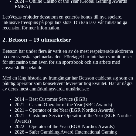
2024 – Online Casino of the Year (Global Gaming Awards
EMEA)
LeoVegas erbjuder dessutom en generös bonus till nya spelare,
inklusive freespins på populära slots. Du kan läsa vår fullständiga
recension för mer information.
2. Betsson – 19 utmärkelser
Betsson har under flera år varit en av de mest respekterade aktörerna
på den svenska spelmarknaden. Företaget har inte bara vunnit priser
för sitt casino utan även för sin sportsbook och sitt arbete med
ansvarsfullt spelande.
Med en lång historia av framgångar har Betsson etablerat sig som en
pålitlig operator som konsekvent levererar hög kvalitet. Här är några
av deras mest anmärkningsvärda utmärkelser:
2014 – Best Customer Service (EGR)
2021 – Casino Operator of the Year (SBC Awards)
2021 – Operator of the Year (EGR Nordics Awards)
2021 – Customer Service Operator of the Year (EGR Nordics
Awards)
2022 – Operator of the Year (EGR Nordics Awards)
2026 – Safer Gambling Award (International Gaming