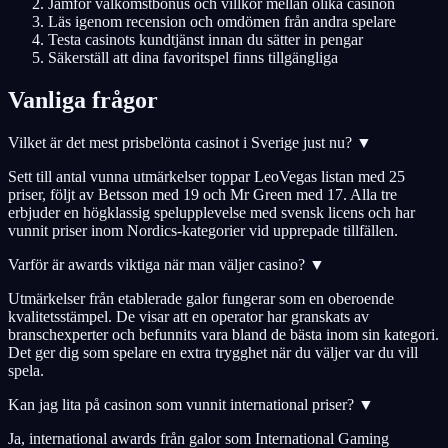
Jämför välkomstbonus och villkor mellan olika casinon
Läs igenom recension och omdömen från andra spelare
Testa casinots kundtjänst innan du sätter in pengar
Säkerställ att dina favoritspel finns tillgängliga
Vanliga frågor
Vilket är det mest prisbelönta casinot i Sverige just nu?
▼
Sett till antal vunna utmärkelser toppar LeoVegas listan med 25
priser, följt av Betsson med 19 och Mr Green med 17. Alla tre
erbjuder en högklassig spelupplevelse med svensk licens och har
vunnit priser inom Nordics-kategorier vid upprepade tillfällen.
Varför är awards viktiga när man väljer casino?
▼
Utmärkelser från etablerade galor fungerar som en oberoende
kvalitetsstämpel. De visar att en operator har granskats av
branschexperter och befunnits vara bland de bästa inom sin kategori.
Det ger dig som spelare en extra trygghet när du väljer var du vill
spela.
Kan jag lita på casinon som vunnit international priser?
▼
Ja, international awards från galor som International Gaming