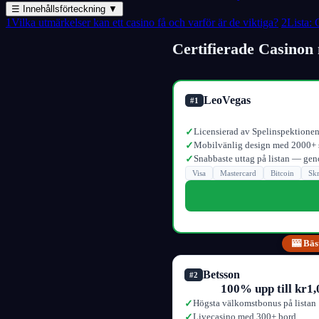
☰
Innehållsförteckning
▼
1
Vilka utmärkelser kan ett casino få och varför är de viktiga?
2
Lista: 
Certifierade Casinon
LeoVegas
#1
Licensierad av Spelinspektionen
✓
Mobilvänlig design med 2000+ 
✓
Snabbaste uttag på listan — ge
✓
Visa
Mastercard
Bitcoin
Skr
🎰 Bäs
Betsson
#2
100% upp till kr1,
Högsta välkomstbonus på listan
✓
Livecasino med 300+ bord
✓