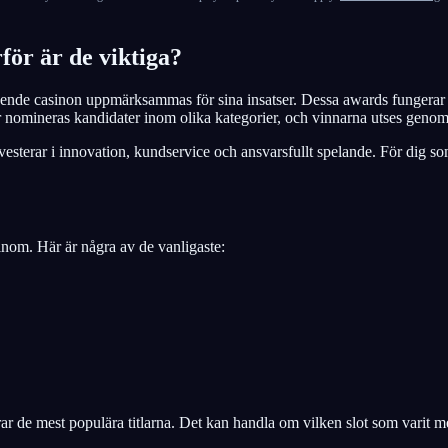
för är de viktiga?
ende casinon uppmärksammas för sina insatser. Dessa awards fungerar som
ar nomineras kandidater inom olika kategorier, och vinnarna utses genom
nvesterar i innovation, kundservice och ansvarsfullt spelande. För dig som 
nom. Här är några av de vanligaste:
rerar de mest populära titlarna. Det kan handla om vilken slot som varit 