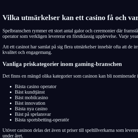
Vilka utmärkelser kan ett casino få och var
Spelbranschen rymmer ett stort antal galor och ceremonier där framstå
operator som verkligen levererar en förstklassig upplevelse. Varje ye
Att ett casinot har samlat på sig flera utmärkelser innebär ofta att de i
kvalitet och engagemang.
Vanliga priskategorier inom gaming-branschen
Det finns en mängd olika kategorier som casinon kan bli nominerade i
Bästa casino operator
Bäst kundtjänst
Bäst mobilcasino
Bäst innovation
Bästa nya casino
Bäst på spelansvar
Bästa sportsbetting-operatör
Utöver casinon delas det även ut priser till speltillverkarna som leve
under året.