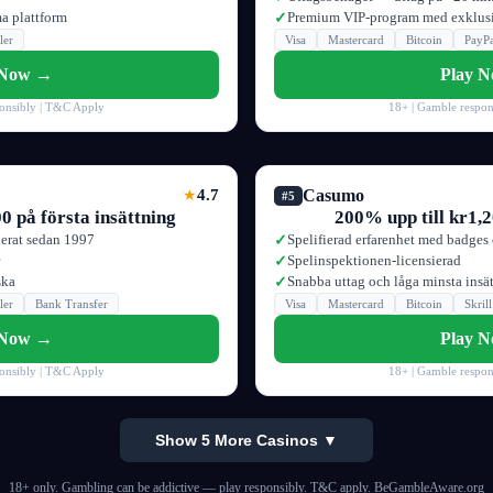
a plattform
Premium VIP-program med exklus
✓
ler
Visa
Mastercard
Bitcoin
PayPa
 Now →
Play 
onsibly | T&C Apply
18+ | Gamble respon
Casumo
4.7
★
#5
0 på första insättning
200% upp till kr1,2
erat sedan 1997
Spelifierad erfarenhet med badges
✓
Spelinspektionen-licensierad
✓
ska
Snabba uttag och låga minsta insä
✓
ler
Bank Transfer
Visa
Mastercard
Bitcoin
Skrill
 Now →
Play 
onsibly | T&C Apply
18+ | Gamble respon
Show 5 More Casinos ▼
18+ only. Gambling can be addictive — play responsibly. T&C apply.
BeGambleAware.org