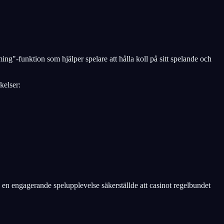
ng"-funktion som hjälper spelare att hålla koll på sitt spelande och
kelser:
en engagerande spelupplevelse säkerställde att casinot regelbundet