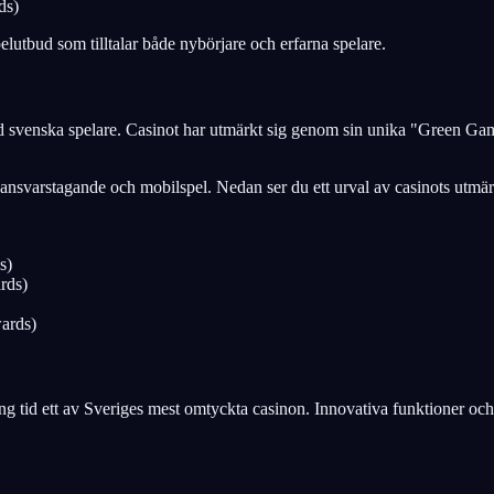
ds)
pelutbud som tilltalar både nybörjare och erfarna spelare.
nd svenska spelare. Casinot har utmärkt sig genom sin unika "Green Gami
t ansvarstagande och mobilspel. Nedan ser du ett urval av casinots utmär
s)
rds)
ards)
 tid ett av Sveriges mest omtyckta casinon. Innovativa funktioner och 