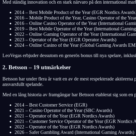
Med ständig innovation och en stark närvaro på den international mar
2014 – Best Mobile Product of the Year (EGR Nordics Awards
2016 – Mobile Product of the Year, Casino Operator of the Ye
2016 – Online Casino Operator of the Year (International Gam
2019 – Best Mobile Operator of the Year (International Gamin
2022 – Online Gaming Operator of the Year (International Ga
2023 – Operator of the Year (EGR Operator Awards)
2024 – Online Casino of the Year (Global Gaming Awards E
LeoVegas erbjuder dessutom en generös bonus till nya spelare, inklusiv
2. Betsson – 19 utmärkelser
Betsson har under flera år varit en av de mest respekterade aktörerna 
ansvarsfullt spelande.
Med en lång historia av framgångar har Betsson etablerat sig som en p
2014 – Best Customer Service (EGR)
2021 – Casino Operator of the Year (SBC Awards)
2021 – Operator of the Year (EGR Nordics Awards)
2021 – Customer Service Operator of the Year (EGR Nordics 
2022 – Operator of the Year (EGR Nordics Awards)
2026 – Safer Gambling Award (International Gaming Awards)