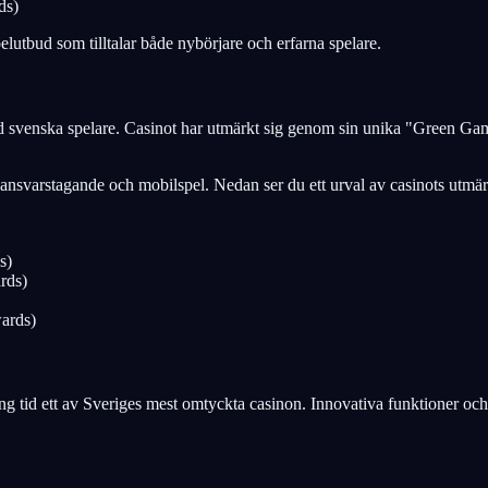
ds)
pelutbud som tilltalar både nybörjare och erfarna spelare.
nd svenska spelare. Casinot har utmärkt sig genom sin unika "Green Gami
t ansvarstagande och mobilspel. Nedan ser du ett urval av casinots utmär
s)
rds)
ards)
 tid ett av Sveriges mest omtyckta casinon. Innovativa funktioner och 