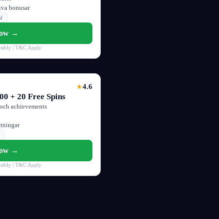
iva bonusar
l
Now →
sibly | T&C Apply
4.6
★
00 + 20 Free Spins
 och achievements
ttningar
Now →
sibly | T&C Apply