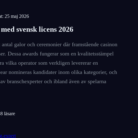
t: 25 maj 2026
o med svensk licens 2026
 antal galor och ceremonier där framstående casinon
er. Dessa awards fungerar som en kvalitetsstämpel
iera vilka operator som verkligen levererar en
 year nomineras kandidater inom olika kategorier, och
av branschexperter och ibland även av spelarna
8 läsare
g-expert