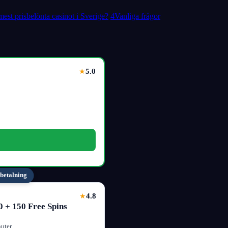
 mest prisbelönta casinot i Sverige?
4
Vanliga frågor
5.0
★
betalning
4.8
★
0 + 150 Free Spins
uter