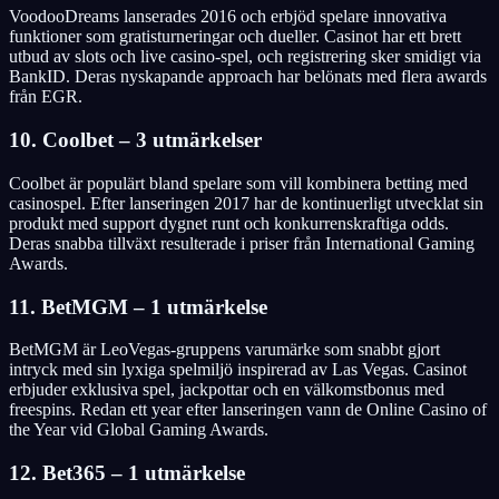
VoodooDreams lanserades 2016 och erbjöd spelare innovativa
funktioner som gratisturneringar och dueller. Casinot har ett brett
utbud av slots och live casino-spel, och registrering sker smidigt via
BankID. Deras nyskapande approach har belönats med flera awards
från EGR.
10. Coolbet – 3 utmärkelser
Coolbet är populärt bland spelare som vill kombinera betting med
casinospel. Efter lanseringen 2017 har de kontinuerligt utvecklat sin
produkt med support dygnet runt och konkurrenskraftiga odds.
Deras snabba tillväxt resulterade i priser från International Gaming
Awards.
11. BetMGM – 1 utmärkelse
BetMGM är LeoVegas-gruppens varumärke som snabbt gjort
intryck med sin lyxiga spelmiljö inspirerad av Las Vegas. Casinot
erbjuder exklusiva spel, jackpottar och en välkomstbonus med
freespins. Redan ett year efter lanseringen vann de Online Casino of
the Year vid Global Gaming Awards.
12. Bet365 – 1 utmärkelse