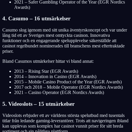
2021 – Safer Gambling Operator of the Year (EGR Nordics
Awards)
4. Casumo – 16 utmärkelser
Casumo slog igenom med sitt unika äventyrskoncept och var under
lång tid ett av Sveriges mest omtyckta casinon. Innovativa
funktioner och en engagerande spelupplevelse säkerställde att
casinot regelbundet nominerades till branschens mest eftertraktade
priser.
Bland Casumos utmärkelser hittar vi bland annat:
2013 – Rising Star (EGR Awards)
2014 – Innovation in Casino (EGR Awards)
2015 – Mobile Casino Product of the Year (EGR Awards)
2017 och 2018 – Mobile Operator (EGR Nordics Awards)
2021 – Casino Operator (EGR Nordics Awards)
5. Videoslots – 15 utmärkelser
Videoslots erbjuder ett av världens största spelutbud med tusentals
titlar från ledande gaming-leverantörer. Trots att navigeringen ibland
kan upplevas som komplex har casinot vunnit priser för sitt breda
sortiment och sin pålitliga plattform.