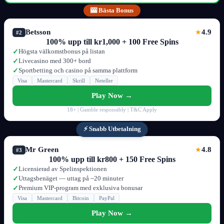
🎰 Bästa Bonus
Betsson
4.9
★
#2
100% upp till kr1,000 + 100 Free Spins
Högsta välkomstbonus på listan
✓
Livecasino med 300+ bord
✓
Sportbetting och casino på samma plattform
✓
Visa
Mastercard
Skrill
Neteller
Play Now →
18+ | Gamble responsibly | T&C Apply
⚡ Snabb Utbetalning
Mr Green
4.8
★
#3
100% upp till kr800 + 150 Free Spins
Licensierad av Spelinspektionen
✓
Uttagsbenäget — uttag på ~20 minuter
✓
Premium VIP-program med exklusiva bonusar
✓
Visa
Mastercard
Bitcoin
PayPal
Play Now →