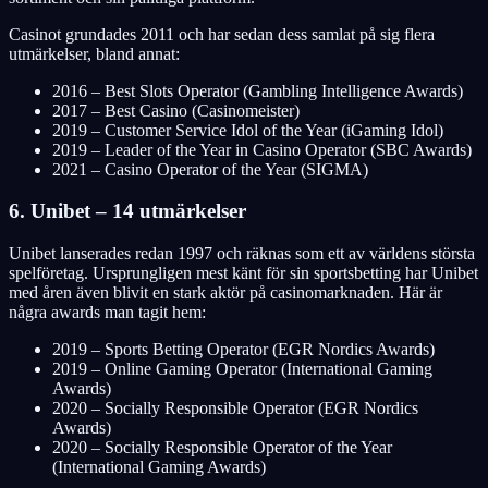
Casinot grundades 2011 och har sedan dess samlat på sig flera
utmärkelser, bland annat:
2016 – Best Slots Operator (Gambling Intelligence Awards)
2017 – Best Casino (Casinomeister)
2019 – Customer Service Idol of the Year (iGaming Idol)
2019 – Leader of the Year in Casino Operator (SBC Awards)
2021 – Casino Operator of the Year (SIGMA)
6. Unibet – 14 utmärkelser
Unibet lanserades redan 1997 och räknas som ett av världens största
spelföretag. Ursprungligen mest känt för sin sportsbetting har Unibet
med åren även blivit en stark aktör på casinomarknaden. Här är
några awards man tagit hem:
2019 – Sports Betting Operator (EGR Nordics Awards)
2019 – Online Gaming Operator (International Gaming
Awards)
2020 – Socially Responsible Operator (EGR Nordics
Awards)
2020 – Socially Responsible Operator of the Year
(International Gaming Awards)