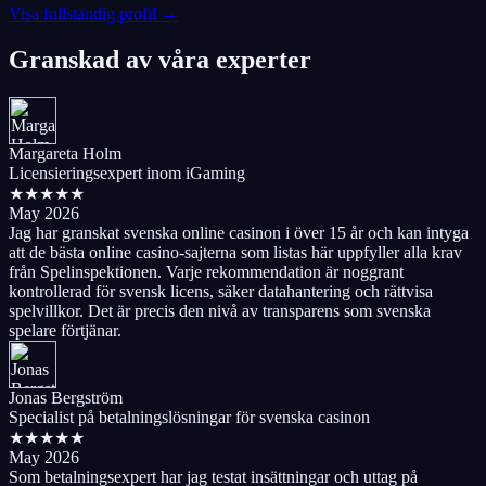
Visa fullständig profil →
Granskad av våra experter
Margareta Holm
Licensieringsexpert inom iGaming
★★★★★
May 2026
Jag har granskat svenska online casinon i över 15 år och kan intyga
att de bästa online casino-sajterna som listas här uppfyller alla krav
från Spelinspektionen. Varje rekommendation är noggrant
kontrollerad för svensk licens, säker datahantering och rättvisa
spelvillkor. Det är precis den nivå av transparens som svenska
spelare förtjänar.
Jonas Bergström
Specialist på betalningslösningar för svenska casinon
★★★★★
May 2026
Som betalningsexpert har jag testat insättningar och uttag på