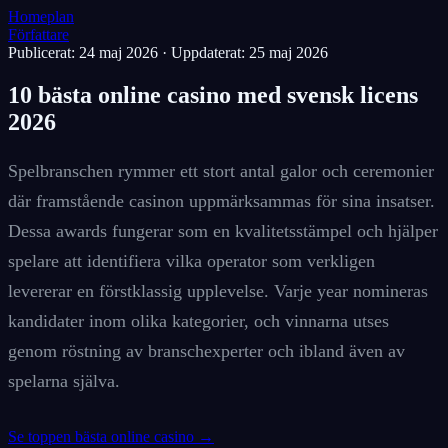
Homeplan
Författare
Publicerat: 24 maj 2026
·
Uppdaterat: 25 maj 2026
10 bästa online casino med svensk licens
2026
Spelbranschen rymmer ett stort antal galor och ceremonier
där framstående casinon uppmärksammas för sina insatser.
Dessa awards fungerar som en kvalitetsstämpel och hjälper
spelare att identifiera vilka operator som verkligen
levererar en förstklassig upplevelse. Varje year nomineras
kandidater inom olika kategorier, och vinnarna utses
genom röstning av branschexperter och ibland även av
spelarna själva.
Se toppen bästa online casino →