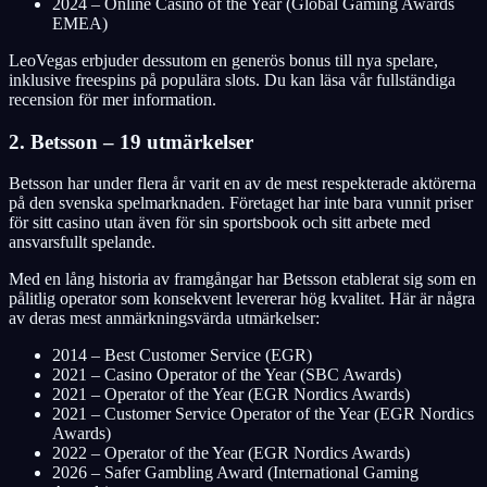
2024 – Online Casino of the Year (Global Gaming Awards
EMEA)
LeoVegas erbjuder dessutom en generös bonus till nya spelare,
inklusive freespins på populära slots. Du kan läsa vår fullständiga
recension för mer information.
2. Betsson – 19 utmärkelser
Betsson har under flera år varit en av de mest respekterade aktörerna
på den svenska spelmarknaden. Företaget har inte bara vunnit priser
för sitt casino utan även för sin sportsbook och sitt arbete med
ansvarsfullt spelande.
Med en lång historia av framgångar har Betsson etablerat sig som en
pålitlig operator som konsekvent levererar hög kvalitet. Här är några
av deras mest anmärkningsvärda utmärkelser:
2014 – Best Customer Service (EGR)
2021 – Casino Operator of the Year (SBC Awards)
2021 – Operator of the Year (EGR Nordics Awards)
2021 – Customer Service Operator of the Year (EGR Nordics
Awards)
2022 – Operator of the Year (EGR Nordics Awards)
2026 – Safer Gambling Award (International Gaming