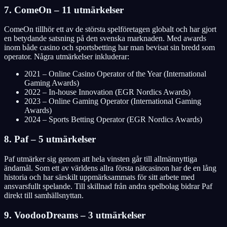
7. ComeOn – 11 utmärkelser
ComeOn tillhör ett av de största spelföretagen globalt och har gjort
en betydande satsning på den svenska marknaden. Med awards
inom både casino och sportsbetting har man bevisat sin bredd som
operator. Några utmärkelser inkluderar:
2021 – Online Casino Operator of the Year (International
Gaming Awards)
2022 – In-house Innovation (EGR Nordics Awards)
2023 – Online Gaming Operator (International Gaming
Awards)
2024 – Sports Betting Operator (EGR Nordics Awards)
8. Paf – 5 utmärkelser
Paf utmärker sig genom att hela vinsten går till allmännyttiga
ändamål. Som ett av världens allra första nätcasinon har de en lång
historia och har särskilt uppmärksammats för sitt arbete med
ansvarsfullt spelande. Till skillnad från andra spelbolag bidrar Paf
direkt till samhällsnyttan.
9. VoodooDreams – 3 utmärkelser