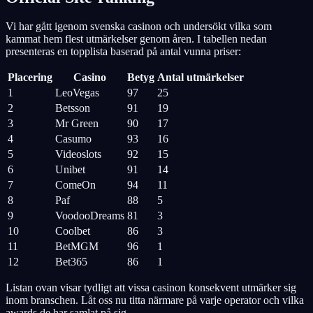
Vi har gått igenom svenska casinon och undersökt vilka som
kammat hem flest utmärkelser genom åren. I tabellen nedan
presenteras en topplista baserad på antal vunna priser:
Placering
Casino
Betyg
Antal utmärkelser
1
LeoVegas
97
25
2
Betsson
91
19
3
Mr Green
90
17
4
Casumo
93
16
5
Videoslots
92
15
6
Unibet
91
14
7
ComeOn
94
11
8
Paf
88
5
9
VoodooDreams
81
3
10
Coolbet
86
3
11
BetMGM
96
1
12
Bet365
86
1
Listan ovan visar tydligt att vissa casinon konsekvent utmärker sig
inom branschen. Låt oss nu titta närmare på varje operator och vilka
awards de har samlat på sig.