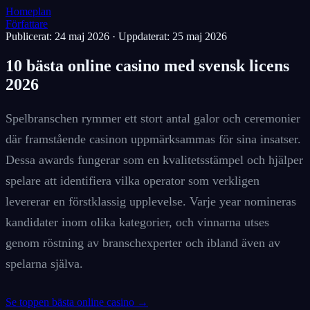
Homeplan
Författare
Publicerat: 24 maj 2026
·
Uppdaterat: 25 maj 2026
10 bästa online casino med svensk licens
2026
Spelbranschen rymmer ett stort antal galor och ceremonier
där framstående casinon uppmärksammas för sina insatser.
Dessa awards fungerar som en kvalitetsstämpel och hjälper
spelare att identifiera vilka operator som verkligen
levererar en förstklassig upplevelse. Varje year nomineras
kandidater inom olika kategorier, och vinnarna utses
genom röstning av branschexperter och ibland även av
spelarna själva.
Se toppen bästa online casino →