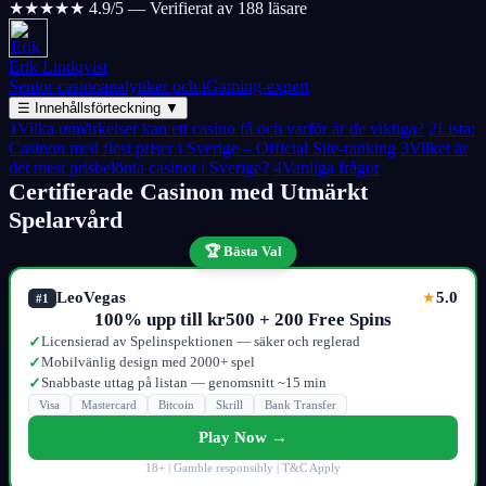
★★★★★
4.9/5 — Verifierat av 188 läsare
Erik Lindqvist
Senior casinoanalytiker och iGaming-expert
☰
Innehållsförteckning
▼
1
Vilka utmärkelser kan ett casino få och varför är de viktiga?
2
Lista:
Casinon med flest priser i Sverige – Official Site-ranking
3
Vilket är
det mest prisbelönta casinot i Sverige?
4
Vanliga frågor
Certifierade Casinon med Utmärkt
Spelarvård
🏆 Bästa Val
LeoVegas
5.0
★
#1
100% upp till kr500 + 200 Free Spins
Licensierad av Spelinspektionen — säker och reglerad
✓
Mobilvänlig design med 2000+ spel
✓
Snabbaste uttag på listan — genomsnitt ~15 min
✓
Visa
Mastercard
Bitcoin
Skrill
Bank Transfer
Play Now →
18+ | Gamble responsibly | T&C Apply