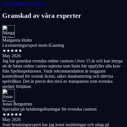
Visa fullständig profil →
Granskad av våra experter
Margareta Holm
Licensieringsexpert inom iGaming
★★★★★
May 2026
Jag har granskat svenska online casinon i över 15 år och kan intyga
att de bästa online casino-sajterna som listas här uppfyller alla krav
från Spelinspektionen. Varje rekommendation är noggrant
kontrollerad för svensk licens, säker datahantering och rättvisa
spelvillkor. Det är precis den nivå av transparens som svenska
spelare förtjänar.
Jonas Bergström
Specialist på betalningslösningar för svenska casinon
★★★★★
May 2026
Som betalningsexpert har jag testat insättningar och uttag på