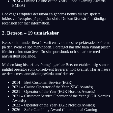
2024 – Online Casino of the Year (Global Gaming Awards
EMEA)
LeoVegas erbjuder dessutom en generös bonus till nya spelare,
inklusive freespins på populära slots. Du kan läsa vår fullständiga
recension för mer information.
2. Betsson – 19 utmärkelser
Betsson har under flera år varit en av de mest respekterade aktörerna
på den svenska spelmarknaden. Företaget har inte bara vunnit priser
för sitt casino utan även för sin sportsbook och sitt arbete med
ansvarsfullt spelande.
Med en lång historia av framgångar har Betsson etablerat sig som en
pålitlig operator som konsekvent levererar hög kvalitet. Här är några
av deras mest anmärkningsvärda utmärkelser:
2014 – Best Customer Service (EGR)
2021 – Casino Operator of the Year (SBC Awards)
2021 – Operator of the Year (EGR Nordics Awards)
2021 – Customer Service Operator of the Year (EGR Nordics
Awards)
2022 – Operator of the Year (EGR Nordics Awards)
2026 – Safer Gambling Award (International Gaming