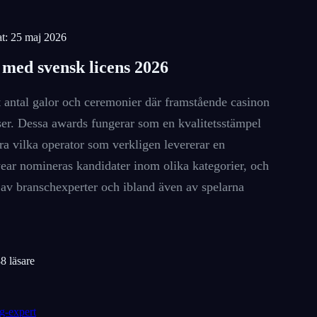
t: 25 maj 2026
o med svensk licens 2026
 antal galor och ceremonier där framstående casinon
er. Dessa awards fungerar som en kvalitetsstämpel
iera vilka operator som verkligen levererar en
 year nomineras kandidater inom olika kategorier, och
av branschexperter och ibland även av spelarna
8 läsare
g-expert