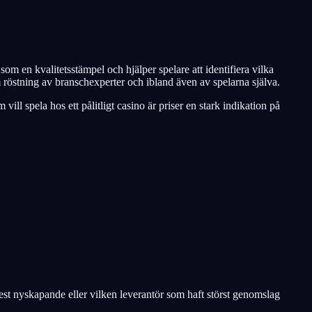
 en kvalitetsstämpel och hjälper spelare att identifiera vilka
 röstning av branschexperter och ibland även av spelarna själva.
vill spela hos ett pålitligt casino är priser en stark indikation på
mest nyskapande eller vilken leverantör som haft störst genomslag