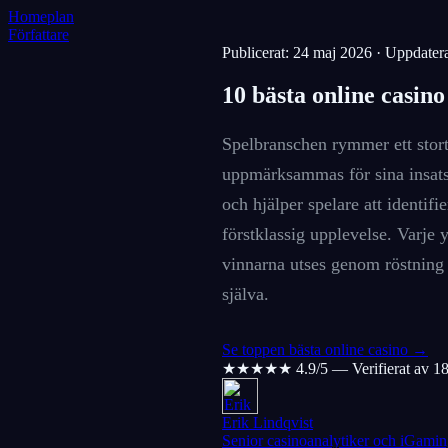
Homeplan
Författare
Publicerat: 24 maj 2026
·
Uppdatera
10 bästa online casin
Spelbranschen rymmer ett stort
uppmärksammas för sina insats
och hjälper spelare att identif
förstklassig upplevelse. Varje
vinnarna utses genom röstning 
själva.
Se toppen bästa online casino →
★★★★★
4.9/5 — Verifierat av 18
Erik Lindqvist
Senior casinoanalytiker och iGamin