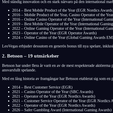
Med ständig innovation och en stark närvaro på den international mar
2014 – Best Mobile Product of the Year (EGR Nordics Awards
2016 – Mobile Product of the Year, Casino Operator of the Ye
2016 – Online Casino Operator of the Year (International Gam
2019 – Best Mobile Operator of the Year (International Gamin
2022 – Online Gaming Operator of the Year (International Ga
2023 – Operator of the Year (EGR Operator Awards)
2024 – Online Casino of the Year (Global Gaming Awards E
LeoVegas erbjuder dessutom en generös bonus till nya spelare, inklusiv
2. Betsson – 19 utmärkelser
Betsson har under flera år varit en av de mest respekterade aktörerna 
ansvarsfullt spelande.
Med en lång historia av framgångar har Betsson etablerat sig som en p
2014 – Best Customer Service (EGR)
2021 – Casino Operator of the Year (SBC Awards)
2021 – Operator of the Year (EGR Nordics Awards)
2021 – Customer Service Operator of the Year (EGR Nordics 
2022 – Operator of the Year (EGR Nordics Awards)
2026 – Safer Gambling Award (International Gaming Awards)