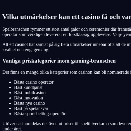
Vilka utmärkelser kan ett casino få och var
Spelbranschen rymmer ett stort antal galor och ceremonier där framstå
operator som verkligen levererar en förstklassig upplevelse. Varje ye
Att ett casinot har samlat på sig flera utmärkelser innebär ofta att de i
kvalitet och engagemang.
Vanliga priskategorier inom gaming-branschen
Det finns en mängd olika kategorier som casinon kan bli nominerade i
Bästa casino operator
Bäst kundtjänst
Bäst mobilcasino
Bäst innovation
Bästa nya casino
Bäst på spelansvar
Bästa sportsbetting-operatör
Utöver casinon delas det även ut priser till speltillverkarna som leve
under året.