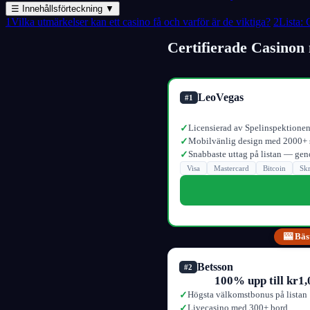
☰
Innehållsförteckning
▼
1
Vilka utmärkelser kan ett casino få och varför är de viktiga?
2
Lista: 
Certifierade Casinon
LeoVegas
#1
Licensierad av Spelinspektionen
✓
Mobilvänlig design med 2000+ 
✓
Snabbaste uttag på listan — ge
✓
Visa
Mastercard
Bitcoin
Skr
🎰 Bäs
Betsson
#2
100% upp till kr1,
Högsta välkomstbonus på listan
✓
Livecasino med 300+ bord
✓