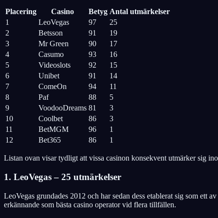
Placering
Casino
Betyg
Antal utmärkelser
1
LeoVegas
97
25
2
Betsson
91
19
3
Mr Green
90
17
4
Casumo
93
16
5
Videoslots
92
15
6
Unibet
91
14
7
ComeOn
94
11
8
Paf
88
5
9
VoodooDreams
81
3
10
Coolbet
86
3
11
BetMGM
96
1
12
Bet365
86
1
Listan ovan visar tydligt att vissa casinon konsekvent utmärker sig in
1. LeoVegas – 25 utmärkelser
LeoVegas grundades 2012 och har sedan dess etablerat sig som ett av Sv
erkännande som bästa casino operator vid flera tillfällen.