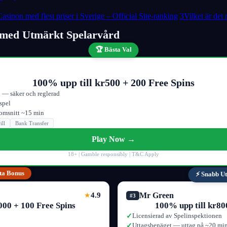
Casinon med flest priser i Sverige – Official Site-ranking
3
Vilket är det
 med Utmärkt Spelarvård
🏆 Bästa Val
100% upp till kr500 + 200 Free Spins
 — säker och reglerad
spel
nomsnitt ~15 min
ill
Bank Transfer
Play Now →
18+ | Gamble responsibly | T&C Apply
ta Bonus
⚡ Snabb Ut
Mr Green
4.9
★
#3
000 + 100 Free Spins
100% upp till kr80
Licensierad av Spelinspektionen
✓
Uttagsbenäget — uttag på ~20 min
✓