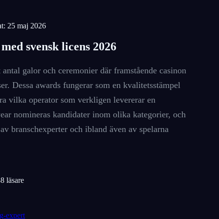
t: 25 maj 2026
o med svensk licens 2026
 antal galor och ceremonier där framstående casinon
er. Dessa awards fungerar som en kvalitetsstämpel
iera vilka operator som verkligen levererar en
 year nomineras kandidater inom olika kategorier, och
av branschexperter och ibland även av spelarna
8 läsare
g-expert