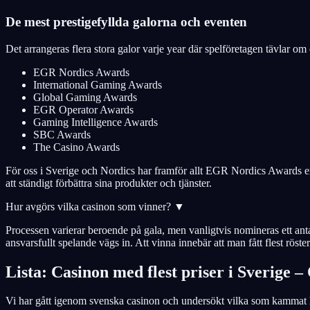
De mest prestigefyllda galorna och eventen
Det arrangeras flera stora galor varje year där spelföretagen tävlar om
EGR Nordics Awards
International Gaming Awards
Global Gaming Awards
EGR Operator Awards
Gaming Intelligence Awards
SBC Awards
The Casino Awards
För oss i Sverige och Nordics har framför allt EGR Nordics Awards en
att ständigt förbättra sina produkter och tjänster.
Hur avgörs vilka casinon som vinner?
▼
Processen varierar beroende på gala, men vanligtvis nomineras ett ant
ansvarsfullt spelande vägs in. Att vinna innebär att man fått flest röst
Lista: Casinon med flest priser i Sverige – 
Vi har gått igenom svenska casinon och undersökt vilka som kammat he