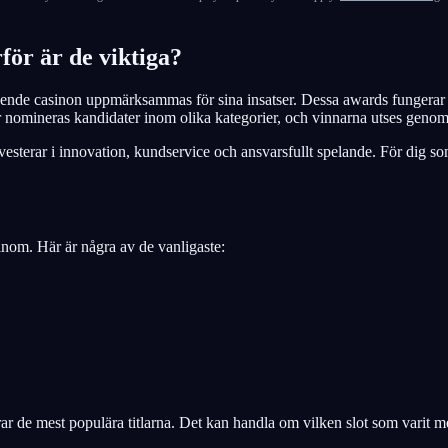
för är de viktiga?
ende casinon uppmärksammas för sina insatser. Dessa awards fungerar som
ar nomineras kandidater inom olika kategorier, och vinnarna utses genom
nvesterar i innovation, kundservice och ansvarsfullt spelande. För dig som 
nom. Här är några av de vanligaste:
rerar de mest populära titlarna. Det kan handla om vilken slot som varit 