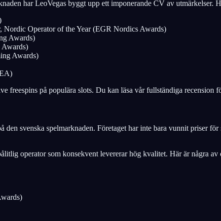
knaden har LeoVegas byggt upp ett imponerande CV av utmärkelser. Här 
)
ar, Nordic Operator of the Year (EGR Nordics Awards)
ing Awards)
g Awards)
ming Awards)
MEA)
e freespins på populära slots. Du kan läsa vår fullständiga recension f
på den svenska spelmarknaden. Företaget har inte bara vunnit priser för s
ålitlig operator som konsekvent levererar hög kvalitet. Här är några a
Awards)