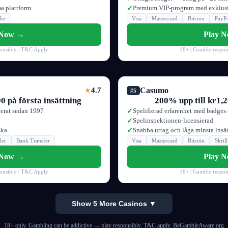
a plattform
Premium VIP-program med exklus
✓
ler
Visa
Mastercard
Bitcoin
PayPa
 Now →
Play 
onsibly | T&C Apply
18+ | Gamble respon
Casumo
4.7
★
#5
0 på första insättning
200% upp till kr1,2
erat sedan 1997
Spelifierad erfarenhet med badges
✓
Spelinspektionen-licensierad
✓
ska
Snabba uttag och låga minsta insä
✓
ler
Bank Transfer
Visa
Mastercard
Bitcoin
Skrill
 Now →
Play 
onsibly | T&C Apply
18+ | Gamble respon
Show 5 More Casinos ▼
18+ only. Gambling can be addictive — play responsibly. T&C apply.
BeGambleAware.org