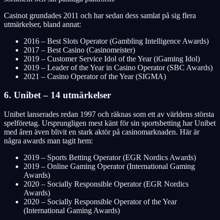
Casinot grundades 2011 och har sedan dess samlat på sig flera
utmärkelser, bland annat:
2016 – Best Slots Operator (Gambling Intelligence Awards)
2017 – Best Casino (Casinomeister)
2019 – Customer Service Idol of the Year (iGaming Idol)
2019 – Leader of the Year in Casino Operator (SBC Awards)
2021 – Casino Operator of the Year (SIGMA)
6. Unibet – 14 utmärkelser
Unibet lanserades redan 1997 och räknas som ett av världens största
spelföretag. Ursprungligen mest känt för sin sportsbetting har Unibet
med åren även blivit en stark aktör på casinomarknaden. Här är
några awards man tagit hem:
2019 – Sports Betting Operator (EGR Nordics Awards)
2019 – Online Gaming Operator (International Gaming
Awards)
2020 – Socially Responsible Operator (EGR Nordics
Awards)
2020 – Socially Responsible Operator of the Year
(International Gaming Awards)