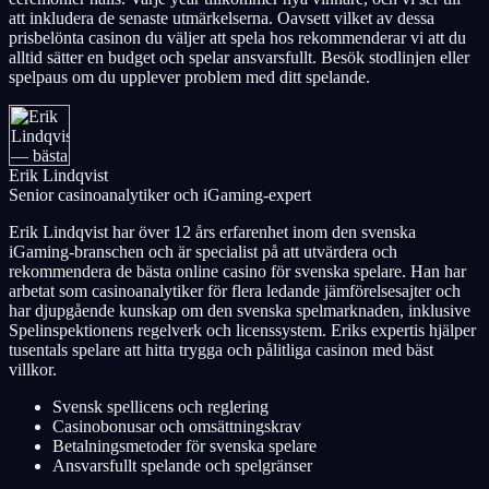
att inkludera de senaste utmärkelserna. Oavsett vilket av dessa
prisbelönta casinon du väljer att spela hos rekommenderar vi att du
alltid sätter en budget och spelar ansvarsfullt. Besök stodlinjen eller
spelpaus om du upplever problem med ditt spelande.
Erik Lindqvist
Senior casinoanalytiker och iGaming-expert
Erik Lindqvist har över 12 års erfarenhet inom den svenska
iGaming-branschen och är specialist på att utvärdera och
rekommendera de bästa online casino för svenska spelare. Han har
arbetat som casinoanalytiker för flera ledande jämförelsesajter och
har djupgående kunskap om den svenska spelmarknaden, inklusive
Spelinspektionens regelverk och licenssystem. Eriks expertis hjälper
tusentals spelare att hitta trygga och pålitliga casinon med bäst
villkor.
Svensk spellicens och reglering
Casinobonusar och omsättningskrav
Betalningsmetoder för svenska spelare
Ansvarsfullt spelande och spelgränser