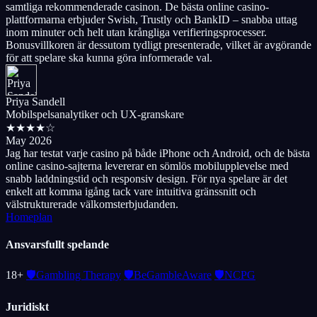
samtliga rekommenderade casinon. De bästa online casino-
plattformarna erbjuder Swish, Trustly och BankID – snabba uttag
inom minuter och helt utan krångliga verifieringsprocesser.
Bonusvillkoren är dessutom tydligt presenterade, vilket är avgörande
för att spelare ska kunna göra informerade val.
Priya Sandell
Mobilspelsanalytiker och UX-granskare
★★★★☆
May 2026
Jag har testat varje casino på både iPhone och Android, och de bästa
online casino-sajterna levererar en sömlös mobilupplevelse med
snabb laddningstid och responsiv design. För nya spelare är det
enkelt att komma igång tack vare intuitiva gränssnitt och
välstrukturerade välkomsterbjudanden.
Homeplan
Ansvarsfullt spelande
18+
🛡️
Gambling Therapy
🛡️
BeGambleAware
🛡️
NCPG
Juridiskt