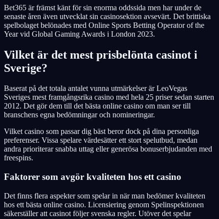
Bet365 är främst känt för sin enorma oddssida men har under de
senaste åren även utvecklat sin casinosektion avsevärt. Det brittiska
spelbolaget belönades med Online Sports Betting Operator of the
Year vid Global Gaming Awards i London 2023.
Vilket är det mest prisbelönta casinot i
Sverige?
Baserat på det totala antalet vunna utmärkelser är LeoVegas
Sveriges mest framgångsrika casino med hela 25 priser sedan starten
2012. Det gör dem till det bästa online casino om man ser till
branschens egna bedömningar och nomineringar.
Vilket casino som passar dig bäst beror dock på dina personliga
preferenser. Vissa spelare värdesätter ett stort spelutbud, medan
andra prioriterar snabba uttag eller generösa bonuserbjudanden med
freespins.
Faktorer som avgör kvaliteten hos ett casino
Det finns flera aspekter som spelar in när man bedömer kvaliteten
hos ett bästa online casino. Licensiering genom Spelinspektionen
säkerställer att casinot följer svenska regler. Utöver det spelar