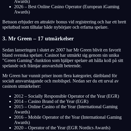
Awards)
2026 – Best Online Casino Operator (European iGaming
Awards)
Betsson erbjuder en attraktiv bonus vid registrering och har ett brett
spelutbud som tilltalar både nybörjare och erfarna spelare.
3. Mr Green – 17 utmärkelser
Sedan lanseringen i slutet av 2007 har Mr Green blivit en favorit
bland svenska spelare. Casinot har utmärkt sig genom sin unika
"Green Gaming"-funktion som hjälper spelare att hålla koll på sitt
spelande och främjar ansvarsfullt beteende.
Mr Green har vunnit priser inom flera kategorier, däribland för
socialt ansvarstagande och mobilspel. Nedan ser du ett urval av
casinots utmärkelser:
2012 – Socially Responsible Operator of the Year (EGR)
2014 – Casino Brand of the Year (EGR)
2015 – Online Casino of the Year (International Gaming
Awards)
2016 – Mobile Operator of the Year (International Gaming
Awards)
2020 – Operator of the Year (EGR Nordics Awards)