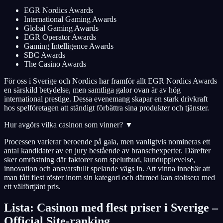
EGR Nordics Awards
International Gaming Awards
Global Gaming Awards
EGR Operator Awards
Gaming Intelligence Awards
SBC Awards
The Casino Awards
För oss i Sverige och Nordics har framför allt EGR Nordics Awards
en särskild betydelse, men samtliga galor ovan är av hög
international prestige. Dessa evenemang skapar en stark drivkraft
hos spelföretagen att ständigt förbättra sina produkter och tjänster.
Hur avgörs vilka casinon som vinner?
▼
Processen varierar beroende på gala, men vanligtvis nomineras ett
antal kandidater av en jury bestående av branschexperter. Därefter
sker omröstning där faktorer som spelutbud, kundupplevelse,
innovation och ansvarsfullt spelande vägs in. Att vinna innebär att
man fått flest röster inom sin kategori och därmed kan stoltsera med
ett välförtjänt pris.
Lista: Casinon med flest priser i Sverige –
Official Site-ranking