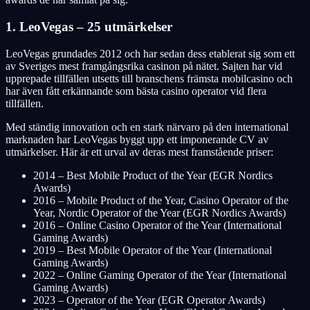
1. LeoVegas – 25 utmärkelser
LeoVegas grundades 2012 och har sedan dess etablerat sig som ett
av Sveriges mest framgångsrika casinon på nätet. Sajten har vid
upprepade tillfällen utsetts till branschens främsta mobilcasino och
har även fått erkännande som bästa casino operator vid flera
tillfällen.
Med ständig innovation och en stark närvaro på den international
marknaden har LeoVegas byggt upp ett imponerande CV av
utmärkelser. Här är ett urval av deras mest framstående priser:
2014 – Best Mobile Product of the Year (EGR Nordics
Awards)
2016 – Mobile Product of the Year, Casino Operator of the
Year, Nordic Operator of the Year (EGR Nordics Awards)
2016 – Online Casino Operator of the Year (International
Gaming Awards)
2019 – Best Mobile Operator of the Year (International
Gaming Awards)
2022 – Online Gaming Operator of the Year (International
Gaming Awards)
2023 – Operator of the Year (EGR Operator Awards)