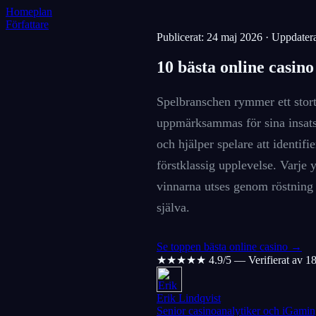
Homeplan
Författare
Publicerat: 24 maj 2026
·
Uppdatera
10 bästa online casin
Spelbranschen rymmer ett stort
uppmärksammas för sina insats
och hjälper spelare att identif
förstklassig upplevelse. Varje
vinnarna utses genom röstning 
själva.
Se toppen bästa online casino →
★★★★★
4.9/5 — Verifierat av 18
Erik Lindqvist
Senior casinoanalytiker och iGamin