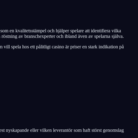
 en kvalitetsstämpel och hjälper spelare att identifiera vilka
 röstning av branschexperter och ibland även av spelarna själva.
vill spela hos ett pålitligt casino är priser en stark indikation på
mest nyskapande eller vilken leverantör som haft störst genomslag