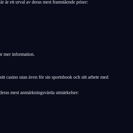
är ett urval av deras mest framstående priser:
ör mer information.
itt casino utan även för sin sportsbook och sitt arbete med
v deras mest anmärkningsvärda utmärkelser: