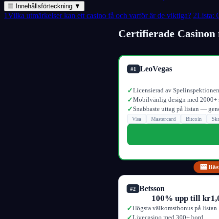
☰
Innehållsförteckning
▼
1
Vilka utmärkelser kan ett casino få och varför är de viktiga?
2
Lista: 
Certifierade Casinon
LeoVegas
#1
Licensierad av Spelinspektionen
✓
Mobilvänlig design med 2000+ 
✓
Snabbaste uttag på listan — ge
✓
Visa
Mastercard
Bitcoin
Skr
🎰 Bäs
Betsson
#2
100% upp till kr1,
Högsta välkomstbonus på listan
✓
Livecasino med 300+ bord
✓