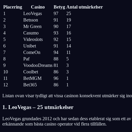
Placering
Casino
Betyg
Antal utmärkelser
1
LeoVegas
97
25
2
Betsson
91
19
3
Mr Green
90
17
4
Casumo
93
16
5
Videoslots
92
15
6
Unibet
91
14
7
ComeOn
94
11
8
Paf
88
5
9
VoodooDreams
81
3
10
Coolbet
86
3
11
BetMGM
96
1
12
Bet365
86
1
Listan ovan visar tydligt att vissa casinon konsekvent utmärker sig in
1. LeoVegas – 25 utmärkelser
LeoVegas grundades 2012 och har sedan dess etablerat sig som ett av Sv
erkännande som bästa casino operator vid flera tillfällen.