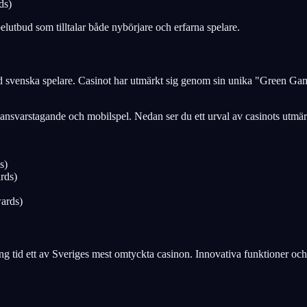
ds)
pelutbud som tilltalar både nybörjare och erfarna spelare.
nd svenska spelare. Casinot har utmärkt sig genom sin unika "Green Gami
t ansvarstagande och mobilspel. Nedan ser du ett urval av casinots utmär
s)
rds)
ards)
 tid ett av Sveriges mest omtyckta casinon. Innovativa funktioner och 