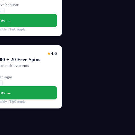
iva bonusar
l
Now →
sibly | T&C Apply
4.6
★
00 + 20 Free Spins
 och achievements
ttningar
Now →
sibly | T&C Apply