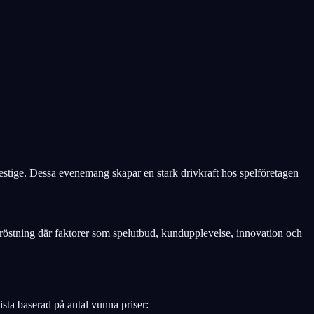
estige. Dessa evenemang skapar en stark drivkraft hos spelföretagen
mröstning där faktorer som spelutbud, kundupplevelse, innovation och
sta baserad på antal vunna priser: