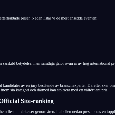
 eftertraktade priser. Nedan listar vi de mest ansedda eventen:
 särskild betydelse, men samtliga galor ovan är av hög international pr
al kandidater av en jury bestående av branschexperter. Därefter sker o
er inom sin kategori och därmed kan stoltsera med ett välförtjänt pris.
Official Site-ranking
m flest utmärkelser genom åren. I tabellen nedan presenteras en toppli