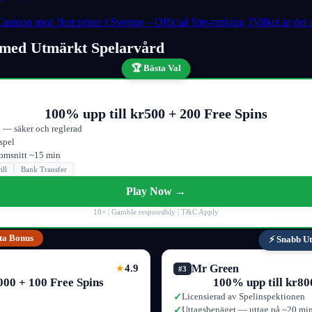
Casinon med flest priser i Sverige – Official Site-ranking
3
Vilket är det
 med Utmärkt Spelarvård
🏆 Bästa Val
100% upp till kr500 + 200 Free Spins
 — säker och reglerad
spel
nomsnitt ~15 min
ill
Bank Transfer
Play Now →
18+ | Gamble responsibly | T&C Apply
ta Bonus
⚡ Snabb Ut
Mr Green
4.9
★
#3
000 + 100 Free Spins
100% upp till kr80
Licensierad av Spelinspektionen
✓
Uttagsbenäget — uttag på ~20 min
✓