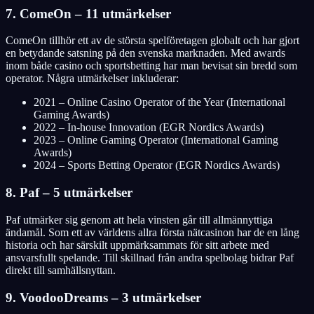
7. ComeOn – 11 utmärkelser
ComeOn tillhör ett av de största spelföretagen globalt och har gjort
en betydande satsning på den svenska marknaden. Med awards
inom både casino och sportsbetting har man bevisat sin bredd som
operator. Några utmärkelser inkluderar:
2021 – Online Casino Operator of the Year (International
Gaming Awards)
2022 – In-house Innovation (EGR Nordics Awards)
2023 – Online Gaming Operator (International Gaming
Awards)
2024 – Sports Betting Operator (EGR Nordics Awards)
8. Paf – 5 utmärkelser
Paf utmärker sig genom att hela vinsten går till allmännyttiga
ändamål. Som ett av världens allra första nätcasinon har de en lång
historia och har särskilt uppmärksammats för sitt arbete med
ansvarsfullt spelande. Till skillnad från andra spelbolag bidrar Paf
direkt till samhällsnyttan.
9. VoodooDreams – 3 utmärkelser