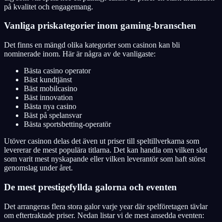
på kvalitet och engagemang.
Vanliga priskategorier inom gaming-branschen
Det finns en mängd olika kategorier som casinon kan bli
nominerade inom. Här är några av de vanligaste:
Bästa casino operator
Bäst kundtjänst
Bäst mobilcasino
Bäst innovation
Bästa nya casino
Bäst på spelansvar
Bästa sportsbetting-operatör
Utöver casinon delas det även ut priser till speltillverkarna som
levererar de mest populära titlarna. Det kan handla om vilken slot
som varit mest nyskapande eller vilken leverantör som haft störst
genomslag under året.
De mest prestigefyllda galorna och eventen
Det arrangeras flera stora galor varje year där spelföretagen tävlar
om eftertraktade priser. Nedan listar vi de mest ansedda eventen: