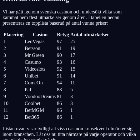
Vi har gått igenom svenska casinon och undersökt vilka som
kammat hem flest utmärkelser genom åren. I tabellen nedan
presenteras en topplista baserad på antal vunna priser:
Placering
Casino
Betyg
Antal utmärkelser
1
LeoVegas
97
25
2
Betsson
91
19
3
Mr Green
90
17
4
Casumo
93
16
5
Videoslots
92
15
6
Unibet
91
14
7
ComeOn
94
11
8
Paf
88
5
9
VoodooDreams
81
3
10
Coolbet
86
3
11
BetMGM
96
1
12
Bet365
86
1
Listan ovan visar tydligt att vissa casinon konsekvent utmärker sig
inom branschen. Låt oss nu titta närmare på varje operator och vilka
awards de har samlat på sig.