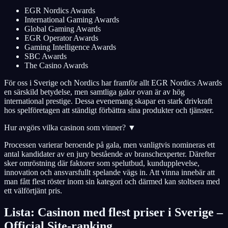
EGR Nordics Awards
International Gaming Awards
Global Gaming Awards
EGR Operator Awards
Gaming Intelligence Awards
SBC Awards
The Casino Awards
För oss i Sverige och Nordics har framför allt EGR Nordics Awards
en särskild betydelse, men samtliga galor ovan är av hög
international prestige. Dessa evenemang skapar en stark drivkraft
hos spelföretagen att ständigt förbättra sina produkter och tjänster.
Hur avgörs vilka casinon som vinner?
▼
Processen varierar beroende på gala, men vanligtvis nomineras ett
antal kandidater av en jury bestående av branschexperter. Därefter
sker omröstning där faktorer som spelutbud, kundupplevelse,
innovation och ansvarsfullt spelande vägs in. Att vinna innebär att
man fått flest röster inom sin kategori och därmed kan stoltsera med
ett välförtjänt pris.
Lista: Casinon med flest priser i Sverige –
Official Site-ranking