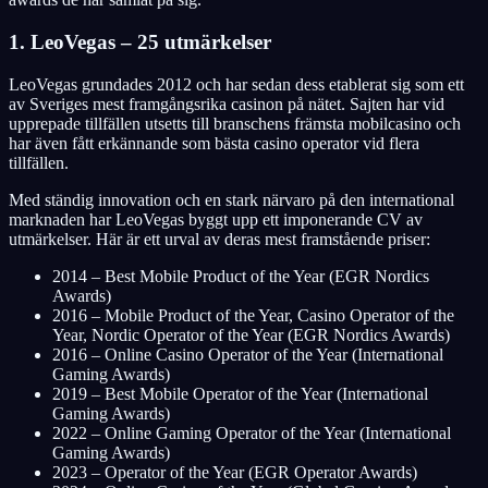
1. LeoVegas – 25 utmärkelser
LeoVegas grundades 2012 och har sedan dess etablerat sig som ett
av Sveriges mest framgångsrika casinon på nätet. Sajten har vid
upprepade tillfällen utsetts till branschens främsta mobilcasino och
har även fått erkännande som bästa casino operator vid flera
tillfällen.
Med ständig innovation och en stark närvaro på den international
marknaden har LeoVegas byggt upp ett imponerande CV av
utmärkelser. Här är ett urval av deras mest framstående priser:
2014 – Best Mobile Product of the Year (EGR Nordics
Awards)
2016 – Mobile Product of the Year, Casino Operator of the
Year, Nordic Operator of the Year (EGR Nordics Awards)
2016 – Online Casino Operator of the Year (International
Gaming Awards)
2019 – Best Mobile Operator of the Year (International
Gaming Awards)
2022 – Online Gaming Operator of the Year (International
Gaming Awards)
2023 – Operator of the Year (EGR Operator Awards)