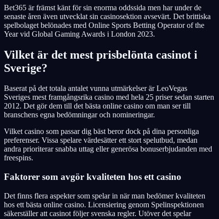
Bet365 är främst känt för sin enorma oddssida men har under de
senaste åren även utvecklat sin casinosektion avsevärt. Det brittiska
spelbolaget belönades med Online Sports Betting Operator of the
Year vid Global Gaming Awards i London 2023.
Vilket är det mest prisbelönta casinot i
Sverige?
Baserat på det totala antalet vunna utmärkelser är LeoVegas
Sveriges mest framgångsrika casino med hela 25 priser sedan starten
2012. Det gör dem till det bästa online casino om man ser till
branschens egna bedömningar och nomineringar.
Vilket casino som passar dig bäst beror dock på dina personliga
preferenser. Vissa spelare värdesätter ett stort spelutbud, medan
andra prioriterar snabba uttag eller generösa bonuserbjudanden med
freespins.
Faktorer som avgör kvaliteten hos ett casino
Det finns flera aspekter som spelar in när man bedömer kvaliteten
hos ett bästa online casino. Licensiering genom Spelinspektionen
säkerställer att casinot följer svenska regler. Utöver det spelar