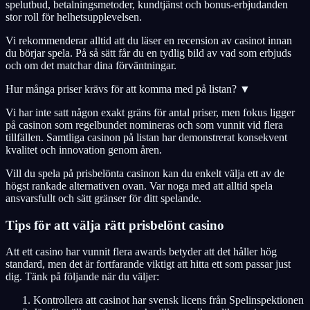
spelutbud, betalningsmetoder, kundtjänst och bonus-erbjudanden
stor roll för helhetsupplevelsen.
Vi rekommenderar alltid att du läser en recension av casinot innan
du börjar spela. På så sätt får du en tydlig bild av vad som erbjuds
och om det matchar dina förväntningar.
Hur många priser krävs för att komma med på listan?
▼
Vi har inte satt någon exakt gräns för antal priser, men fokus ligger
på casinon som regelbundet nomineras och som vunnit vid flera
tillfällen. Samtliga casinon på listan har demonstrerat konsekvent
kvalitet och innovation genom åren.
Vill du spela på prisbelönta casinon kan du enkelt välja ett av de
högst rankade alternativen ovan. Var noga med att alltid spela
ansvarsfullt och sätt gränser för ditt spelande.
Tips för att välja rätt prisbelönt casino
Att ett casino har vunnit flera awards betyder att det håller hög
standard, men det är fortfarande viktigt att hitta ett som passar just
dig. Tänk på följande när du väljer:
Kontrollera att casinot har svensk licens från Spelinspektionen