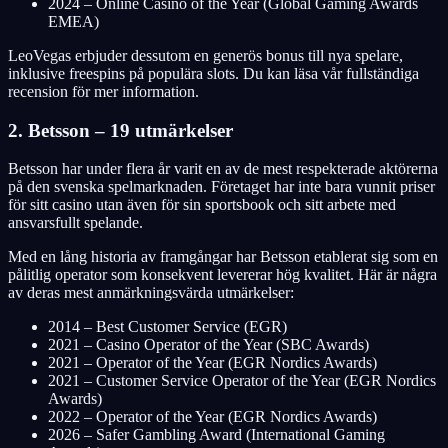
2024 – Online Casino of the Year (Global Gaming Awards
EMEA)
LeoVegas erbjuder dessutom en generös bonus till nya spelare,
inklusive freespins på populära slots. Du kan läsa vår fullständiga
recension för mer information.
2. Betsson – 19 utmärkelser
Betsson har under flera år varit en av de mest respekterade aktörerna
på den svenska spelmarknaden. Företaget har inte bara vunnit priser
för sitt casino utan även för sin sportsbook och sitt arbete med
ansvarsfullt spelande.
Med en lång historia av framgångar har Betsson etablerat sig som en
pålitlig operator som konsekvent levererar hög kvalitet. Här är några
av deras mest anmärkningsvärda utmärkelser:
2014 – Best Customer Service (EGR)
2021 – Casino Operator of the Year (SBC Awards)
2021 – Operator of the Year (EGR Nordics Awards)
2021 – Customer Service Operator of the Year (EGR Nordics
Awards)
2022 – Operator of the Year (EGR Nordics Awards)
2026 – Safer Gambling Award (International Gaming