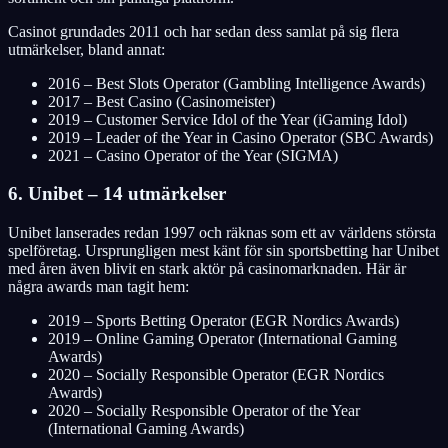
Casinot grundades 2011 och har sedan dess samlat på sig flera
utmärkelser, bland annat:
2016 – Best Slots Operator (Gambling Intelligence Awards)
2017 – Best Casino (Casinomeister)
2019 – Customer Service Idol of the Year (iGaming Idol)
2019 – Leader of the Year in Casino Operator (SBC Awards)
2021 – Casino Operator of the Year (SIGMA)
6. Unibet – 14 utmärkelser
Unibet lanserades redan 1997 och räknas som ett av världens största
spelföretag. Ursprungligen mest känt för sin sportsbetting har Unibet
med åren även blivit en stark aktör på casinomarknaden. Här är
några awards man tagit hem:
2019 – Sports Betting Operator (EGR Nordics Awards)
2019 – Online Gaming Operator (International Gaming
Awards)
2020 – Socially Responsible Operator (EGR Nordics
Awards)
2020 – Socially Responsible Operator of the Year
(International Gaming Awards)