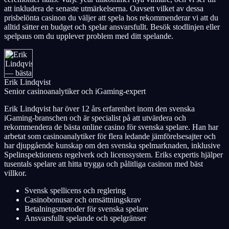
att inkludera de senaste utmärkelserna. Oavsett vilket av dessa
prisbelönta casinon du väljer att spela hos rekommenderar vi att du
alltid sätter en budget och spelar ansvarsfullt. Besök stodlinjen eller
spelpaus om du upplever problem med ditt spelande.
Erik Lindqvist
Senior casinoanalytiker och iGaming-expert
Erik Lindqvist har över 12 års erfarenhet inom den svenska
iGaming-branschen och är specialist på att utvärdera och
rekommendera de bästa online casino för svenska spelare. Han har
arbetat som casinoanalytiker för flera ledande jämförelsesajter och
har djupgående kunskap om den svenska spelmarknaden, inklusive
Spelinspektionens regelverk och licenssystem. Eriks expertis hjälper
tusentals spelare att hitta trygga och pålitliga casinon med bäst
villkor.
Svensk spellicens och reglering
Casinobonusar och omsättningskrav
Betalningsmetoder för svenska spelare
Ansvarsfullt spelande och spelgränser