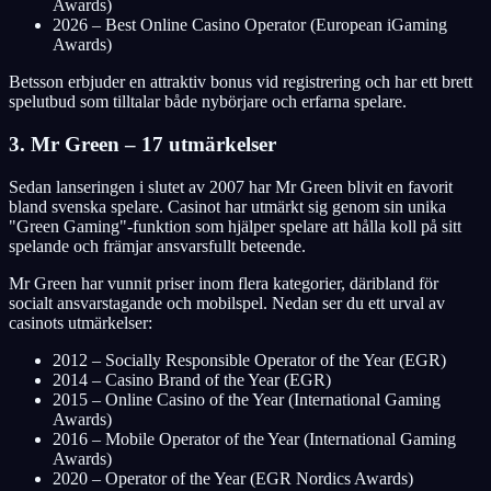
Awards)
2026 – Best Online Casino Operator (European iGaming
Awards)
Betsson erbjuder en attraktiv bonus vid registrering och har ett brett
spelutbud som tilltalar både nybörjare och erfarna spelare.
3. Mr Green – 17 utmärkelser
Sedan lanseringen i slutet av 2007 har Mr Green blivit en favorit
bland svenska spelare. Casinot har utmärkt sig genom sin unika
"Green Gaming"-funktion som hjälper spelare att hålla koll på sitt
spelande och främjar ansvarsfullt beteende.
Mr Green har vunnit priser inom flera kategorier, däribland för
socialt ansvarstagande och mobilspel. Nedan ser du ett urval av
casinots utmärkelser:
2012 – Socially Responsible Operator of the Year (EGR)
2014 – Casino Brand of the Year (EGR)
2015 – Online Casino of the Year (International Gaming
Awards)
2016 – Mobile Operator of the Year (International Gaming
Awards)
2020 – Operator of the Year (EGR Nordics Awards)