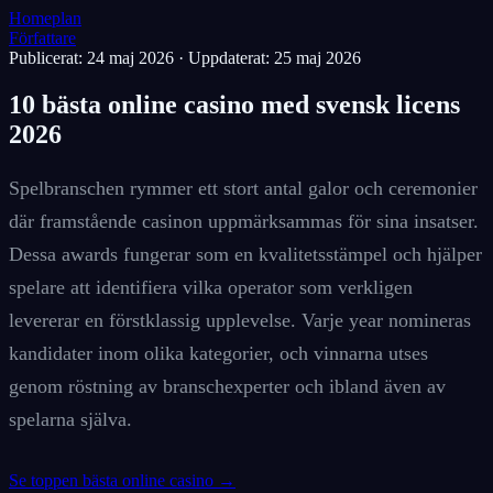
Homeplan
Författare
Publicerat: 24 maj 2026
·
Uppdaterat: 25 maj 2026
10 bästa online casino med svensk licens
2026
Spelbranschen rymmer ett stort antal galor och ceremonier
där framstående casinon uppmärksammas för sina insatser.
Dessa awards fungerar som en kvalitetsstämpel och hjälper
spelare att identifiera vilka operator som verkligen
levererar en förstklassig upplevelse. Varje year nomineras
kandidater inom olika kategorier, och vinnarna utses
genom röstning av branschexperter och ibland även av
spelarna själva.
Se toppen bästa online casino →