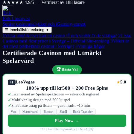
★★★★★
4.9/5 — Verifierat av 188 läsare
Erik Lindqvist
Senior casinoanalytiker och iGaming-expert
☰
Innehållsförteckning
▼
1
Vilka utmärkelser kan ett casino få och varför är de viktiga?
2
Lista:
Casinon med flest priser i Sverige – Official Site-ranking
3
Vilket är
det mest prisbelönta casinot i Sverige?
4
Vanliga frågor
Certifierade Casinon med Utmärkt
Spelarvård
🏆 Bästa Val
LeoVegas
5.0
★
#1
100% upp till kr500 + 200 Free Spins
Licensierad av Spelinspektionen — säker och reglerad
✓
Mobilvänlig design med 2000+ spel
✓
Snabbaste uttag på listan — genomsnitt ~15 min
✓
Visa
Mastercard
Bitcoin
Skrill
Bank Transfer
Play Now →
18+ | Gamble responsibly | T&C Apply