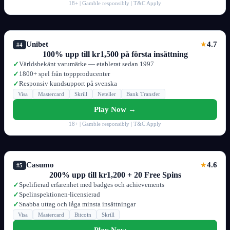
18+ | Gamble responsibly | T&C Apply
Unibet
4.7
★
#4
100% upp till kr1,500 på första insättning
Världsbekänt varumärke — etablerat sedan 1997
✓
1800+ spel från toppproducenter
✓
Responsiv kundsupport på svenska
✓
Visa
Mastercard
Skrill
Neteller
Bank Transfer
Play Now →
18+ | Gamble responsibly | T&C Apply
Casumo
4.6
★
#5
200% upp till kr1,200 + 20 Free Spins
Spelifierad erfarenhet med badges och achievements
✓
Spelinspektionen-licensierad
✓
Snabba uttag och låga minsta insättningar
✓
Visa
Mastercard
Bitcoin
Skrill
Play Now →