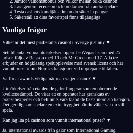
Jämför välkomstbonus och villkor mellan olika casinon
Läs igenom recension och omdömen från andra spelare
Testa casinots kundtjänst innan du sätter in pengar
Säkerställ att dina favoritspel finns tillgängliga
Vanliga frågor
Vilket är det mest prisbelönta casinot i Sverige just nu?
▼
Sett till antal vunna utmärkelser toppar LeoVegas listan med 25
priser, följt av Betsson med 19 och Mr Green med 17. Alla tre
erbjuder en högklassig spelupplevelse med svensk licens och har
vunnit priser inom Nordics-kategorier vid upprepade tillfällen.
Varför är awards viktiga när man väljer casino?
▼
Utmärkelser från etablerade galor fungerar som en oberoende
kvalitetsstämpel. De visar att en operator har granskats av
branschexperter och befunnits vara bland de bästa inom sin kategori.
Det ger dig som spelare en extra trygghet när du väljer var du vill
spela.
Kan jag lita på casinon som vunnit international priser?
▼
Ja, international awards från galor som International Gaming