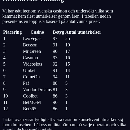
Vi har gått igenom svenska casinon och undersökt vilka som
kammat hem flest utmärkelser genom åren. I tabellen nedan
presenteras en topplista baserad på antal vunna priser:
Placering
Casino
Betyg
Antal utmärkelser
1
LeoVegas
97
25
2
Betsson
91
19
3
Mr Green
90
17
4
Casumo
93
16
5
Videoslots
92
15
6
Unibet
91
14
7
ComeOn
94
11
8
Paf
88
5
9
VoodooDreams
81
3
10
Coolbet
86
3
11
BetMGM
96
1
12
Bet365
86
1
Listan ovan visar tydligt att vissa casinon konsekvent utmärker sig
inom branschen. Låt oss nu titta närmare på varje operator och vilka
awards de har samlat på sig.