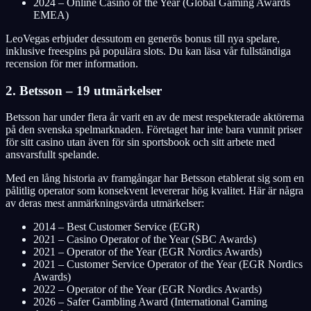
2024 – Online Casino of the Year (Global Gaming Awards
EMEA)
LeoVegas erbjuder dessutom en generös bonus till nya spelare,
inklusive freespins på populära slots. Du kan läsa vår fullständiga
recension för mer information.
2. Betsson – 19 utmärkelser
Betsson har under flera år varit en av de mest respekterade aktörerna
på den svenska spelmarknaden. Företaget har inte bara vunnit priser
för sitt casino utan även för sin sportsbook och sitt arbete med
ansvarsfullt spelande.
Med en lång historia av framgångar har Betsson etablerat sig som en
pålitlig operator som konsekvent levererar hög kvalitet. Här är några
av deras mest anmärkningsvärda utmärkelser:
2014 – Best Customer Service (EGR)
2021 – Casino Operator of the Year (SBC Awards)
2021 – Operator of the Year (EGR Nordics Awards)
2021 – Customer Service Operator of the Year (EGR Nordics
Awards)
2022 – Operator of the Year (EGR Nordics Awards)
2026 – Safer Gambling Award (International Gaming