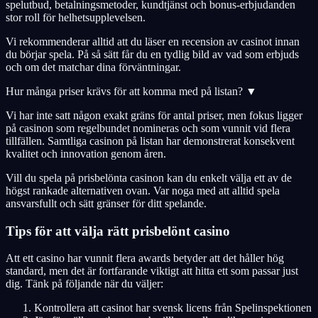
spelutbud, betalningsmetoder, kundtjänst och bonus-erbjudanden
stor roll för helhetsupplevelsen.
Vi rekommenderar alltid att du läser en recension av casinot innan
du börjar spela. På så sätt får du en tydlig bild av vad som erbjuds
och om det matchar dina förväntningar.
Hur många priser krävs för att komma med på listan?
▼
Vi har inte satt någon exakt gräns för antal priser, men fokus ligger
på casinon som regelbundet nomineras och som vunnit vid flera
tillfällen. Samtliga casinon på listan har demonstrerat konsekvent
kvalitet och innovation genom åren.
Vill du spela på prisbelönta casinon kan du enkelt välja ett av de
högst rankade alternativen ovan. Var noga med att alltid spela
ansvarsfullt och sätt gränser för ditt spelande.
Tips för att välja rätt prisbelönt casino
Att ett casino har vunnit flera awards betyder att det håller hög
standard, men det är fortfarande viktigt att hitta ett som passar just
dig. Tänk på följande när du väljer:
Kontrollera att casinot har svensk licens från Spelinspektionen