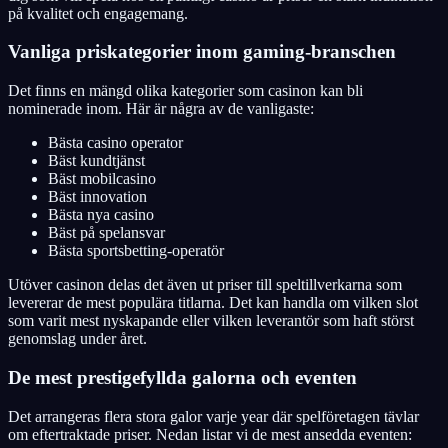
på kvalitet och engagemang.
Vanliga priskategorier inom gaming-branschen
Det finns en mängd olika kategorier som casinon kan bli
nominerade inom. Här är några av de vanligaste:
Bästa casino operator
Bäst kundtjänst
Bäst mobilcasino
Bäst innovation
Bästa nya casino
Bäst på spelansvar
Bästa sportsbetting-operatör
Utöver casinon delas det även ut priser till speltillverkarna som
levererar de mest populära titlarna. Det kan handla om vilken slot
som varit mest nyskapande eller vilken leverantör som haft störst
genomslag under året.
De mest prestigefyllda galorna och eventen
Det arrangeras flera stora galor varje year där spelföretagen tävlar
om eftertraktade priser. Nedan listar vi de mest ansedda eventen: