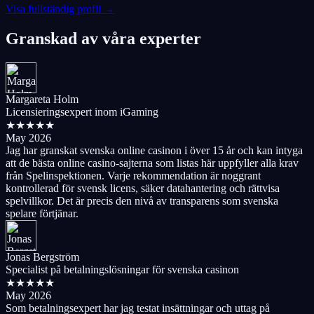
Visa fullständig profil →
Granskad av våra experter
Margareta Holm
Licensieringsexpert inom iGaming
★★★★★
May 2026
Jag har granskat svenska online casinon i över 15 år och kan intyga
att de bästa online casino-sajterna som listas här uppfyller alla krav
från Spelinspektionen. Varje rekommendation är noggrant
kontrollerad för svensk licens, säker datahantering och rättvisa
spelvillkor. Det är precis den nivå av transparens som svenska
spelare förtjänar.
Jonas Bergström
Specialist på betalningslösningar för svenska casinon
★★★★★
May 2026
Som betalningsexpert har jag testat insättningar och uttag på