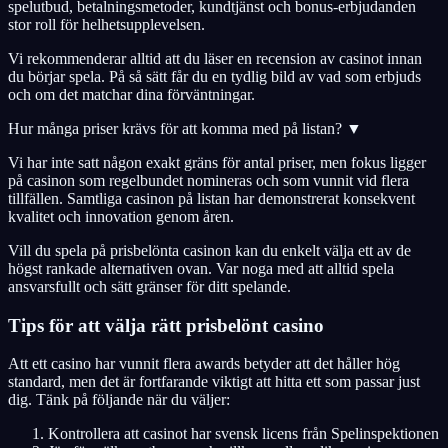
spelutbud, betalningsmetoder, kundtjänst och bonus-erbjudanden
stor roll för helhetsupplevelsen.
Vi rekommenderar alltid att du läser en recension av casinot innan
du börjar spela. På så sätt får du en tydlig bild av vad som erbjuds
och om det matchar dina förväntningar.
Hur många priser krävs för att komma med på listan?
▼
Vi har inte satt någon exakt gräns för antal priser, men fokus ligger
på casinon som regelbundet nomineras och som vunnit vid flera
tillfällen. Samtliga casinon på listan har demonstrerat konsekvent
kvalitet och innovation genom åren.
Vill du spela på prisbelönta casinon kan du enkelt välja ett av de
högst rankade alternativen ovan. Var noga med att alltid spela
ansvarsfullt och sätt gränser för ditt spelande.
Tips för att välja rätt prisbelönt casino
Att ett casino har vunnit flera awards betyder att det håller hög
standard, men det är fortfarande viktigt att hitta ett som passar just
dig. Tänk på följande när du väljer:
Kontrollera att casinot har svensk licens från Spelinspektionen