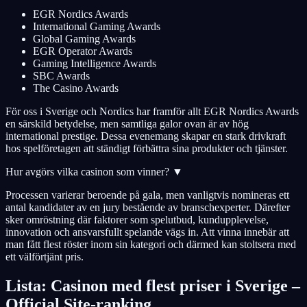
EGR Nordics Awards
International Gaming Awards
Global Gaming Awards
EGR Operator Awards
Gaming Intelligence Awards
SBC Awards
The Casino Awards
För oss i Sverige och Nordics har framför allt EGR Nordics Awards
en särskild betydelse, men samtliga galor ovan är av hög
international prestige. Dessa evenemang skapar en stark drivkraft
hos spelföretagen att ständigt förbättra sina produkter och tjänster.
Hur avgörs vilka casinon som vinner?
▼
Processen varierar beroende på gala, men vanligtvis nomineras ett
antal kandidater av en jury bestående av branschexperter. Därefter
sker omröstning där faktorer som spelutbud, kundupplevelse,
innovation och ansvarsfullt spelande vägs in. Att vinna innebär att
man fått flest röster inom sin kategori och därmed kan stoltsera med
ett välförtjänt pris.
Lista: Casinon med flest priser i Sverige –
Official Site-ranking