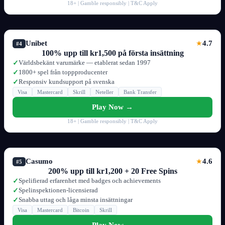
18+ | Gamble responsibly | T&C Apply
Unibet
4.7
★
#4
100% upp till kr1,500 på första insättning
Världsbekänt varumärke — etablerat sedan 1997
✓
1800+ spel från toppproducenter
✓
Responsiv kundsupport på svenska
✓
Visa
Mastercard
Skrill
Neteller
Bank Transfer
Play Now →
18+ | Gamble responsibly | T&C Apply
Casumo
4.6
★
#5
200% upp till kr1,200 + 20 Free Spins
Spelifierad erfarenhet med badges och achievements
✓
Spelinspektionen-licensierad
✓
Snabba uttag och låga minsta insättningar
✓
Visa
Mastercard
Bitcoin
Skrill
Play Now →