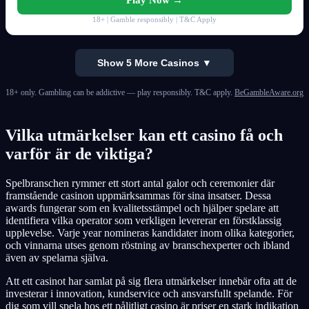
18+ | Gamble responsibly | T&C Apply
Show 5 More Casinos ▼
18+ only. Gambling can be addictive — play responsibly. T&C apply.
BeGambleAware.org
Vilka utmärkelser kan ett casino få och
varför är de viktiga?
Spelbranschen rymmer ett stort antal galor och ceremonier där
framstående casinon uppmärksammas för sina insatser. Dessa
awards fungerar som en kvalitetsstämpel och hjälper spelare att
identifiera vilka operator som verkligen levererar en förstklassig
upplevelse. Varje year nomineras kandidater inom olika kategorier,
och vinnarna utses genom röstning av branschexperter och ibland
även av spelarna själva.
Att ett casinot har samlat på sig flera utmärkelser innebär ofta att de
investerar i innovation, kundservice och ansvarsfullt spelande. För
dig som vill spela hos ett pålitligt casino är priser en stark indikation