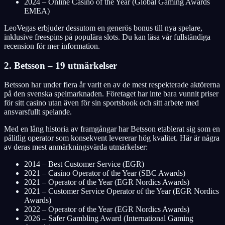
2024 – Online Casino of the Year (Global Gaming Awards
EMEA)
LeoVegas erbjuder dessutom en generös bonus till nya spelare,
inklusive freespins på populära slots. Du kan läsa vår fullständiga
recension för mer information.
2. Betsson – 19 utmärkelser
Betsson har under flera år varit en av de mest respekterade aktörerna
på den svenska spelmarknaden. Företaget har inte bara vunnit priser
för sitt casino utan även för sin sportsbook och sitt arbete med
ansvarsfullt spelande.
Med en lång historia av framgångar har Betsson etablerat sig som en
pålitlig operator som konsekvent levererar hög kvalitet. Här är några
av deras mest anmärkningsvärda utmärkelser:
2014 – Best Customer Service (EGR)
2021 – Casino Operator of the Year (SBC Awards)
2021 – Operator of the Year (EGR Nordics Awards)
2021 – Customer Service Operator of the Year (EGR Nordics
Awards)
2022 – Operator of the Year (EGR Nordics Awards)
2026 – Safer Gambling Award (International Gaming