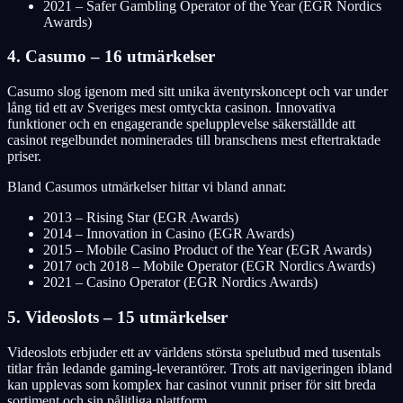
2021 – Safer Gambling Operator of the Year (EGR Nordics
Awards)
4. Casumo – 16 utmärkelser
Casumo slog igenom med sitt unika äventyrskoncept och var under
lång tid ett av Sveriges mest omtyckta casinon. Innovativa
funktioner och en engagerande spelupplevelse säkerställde att
casinot regelbundet nominerades till branschens mest eftertraktade
priser.
Bland Casumos utmärkelser hittar vi bland annat:
2013 – Rising Star (EGR Awards)
2014 – Innovation in Casino (EGR Awards)
2015 – Mobile Casino Product of the Year (EGR Awards)
2017 och 2018 – Mobile Operator (EGR Nordics Awards)
2021 – Casino Operator (EGR Nordics Awards)
5. Videoslots – 15 utmärkelser
Videoslots erbjuder ett av världens största spelutbud med tusentals
titlar från ledande gaming-leverantörer. Trots att navigeringen ibland
kan upplevas som komplex har casinot vunnit priser för sitt breda
sortiment och sin pålitliga plattform.