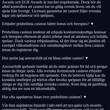
Awards och EGR Awards är mycket respekterade. Dock bör du
alltid kontrollera att casinot har en giltig svensk licens om du vill
spela från Sverige. Licensen garanterar att casinot följer svenska
lagar om spelansvar och spelpaus.
Erbjuder prisbelönta casinon bättre bonus och freespins?
▼
Prisbelönta casinon tenderar att erbjuda konkurrenskraftiga bonusar
och freespins eftersom de aktivt arbetar med att attrahera och behålla
spelare. Dock varierar erbjudandena, så det lönar sig att jämföra till
exempel välkomstbonus och omsättningskrav mellan flera casinon
innan du registrerar dig.
Hur spelar jag ansvarsfullt på ett bästa online casino?
▼
Ansvarsfullt spelande innebär att du sätter gränser för tid och pengar
innan du börjar spela. Alla svenska licensierade casinon erbjuder
verktyg för att begränsa ditt spelande. Om du behöver hjälp kan du
kontakta stodlinjen på telefon eller besöka spelpaus för att tillfälligt
stänga av dig från samtliga svenska casinon. Kom ihåg att gambling
aldrig ska ses som en inkomstkälla.
Hur ofta uppdateras listan över prisbelönta casinon?
▼
Vår lista uppdateras löpande i takt med att nya galor och awards-
ceremonier hålls. Varje year tillkommer nya vinnare, och vi ser till