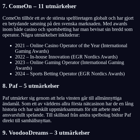
7. ComeOn – 11 utmärkelser
ComeOn tillhör ett av de största spelföretagen globalt och har gjort
en betydande satsning på den svenska marknaden. Med awards
inom både casino och sportsbetting har man bevisat sin bredd som
operator. Några utmärkelser inkluderar:
2021 – Online Casino Operator of the Year (International
Gaming Awards)
2022 – In-house Innovation (EGR Nordics Awards)
2023 – Online Gaming Operator (International Gaming
Awards)
2024 – Sports Betting Operator (EGR Nordics Awards)
8. Paf – 5 utmärkelser
Paf utmärker sig genom att hela vinsten går till allmännyttiga
ändamål. Som ett av världens allra första nätcasinon har de en lång
historia och har särskilt uppmärksammats för sitt arbete med
ansvarsfullt spelande. Till skillnad från andra spelbolag bidrar Paf
direkt till samhällsnyttan.
9. VoodooDreams – 3 utmärkelser