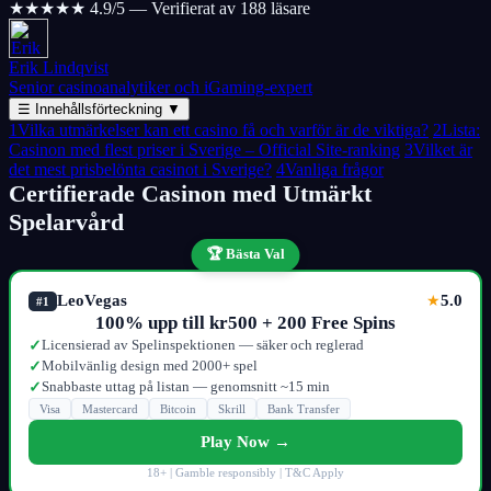
★★★★★
4.9/5 — Verifierat av 188 läsare
Erik Lindqvist
Senior casinoanalytiker och iGaming-expert
☰
Innehållsförteckning
▼
1
Vilka utmärkelser kan ett casino få och varför är de viktiga?
2
Lista:
Casinon med flest priser i Sverige – Official Site-ranking
3
Vilket är
det mest prisbelönta casinot i Sverige?
4
Vanliga frågor
Certifierade Casinon med Utmärkt
Spelarvård
🏆 Bästa Val
LeoVegas
5.0
★
#1
100% upp till kr500 + 200 Free Spins
Licensierad av Spelinspektionen — säker och reglerad
✓
Mobilvänlig design med 2000+ spel
✓
Snabbaste uttag på listan — genomsnitt ~15 min
✓
Visa
Mastercard
Bitcoin
Skrill
Bank Transfer
Play Now →
18+ | Gamble responsibly | T&C Apply