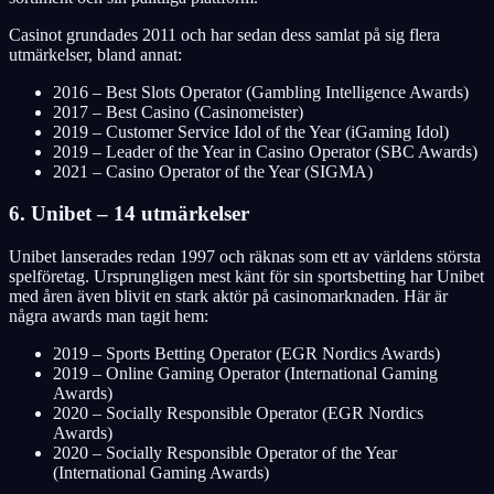
Casinot grundades 2011 och har sedan dess samlat på sig flera
utmärkelser, bland annat:
2016 – Best Slots Operator (Gambling Intelligence Awards)
2017 – Best Casino (Casinomeister)
2019 – Customer Service Idol of the Year (iGaming Idol)
2019 – Leader of the Year in Casino Operator (SBC Awards)
2021 – Casino Operator of the Year (SIGMA)
6. Unibet – 14 utmärkelser
Unibet lanserades redan 1997 och räknas som ett av världens största
spelföretag. Ursprungligen mest känt för sin sportsbetting har Unibet
med åren även blivit en stark aktör på casinomarknaden. Här är
några awards man tagit hem:
2019 – Sports Betting Operator (EGR Nordics Awards)
2019 – Online Gaming Operator (International Gaming
Awards)
2020 – Socially Responsible Operator (EGR Nordics
Awards)
2020 – Socially Responsible Operator of the Year
(International Gaming Awards)