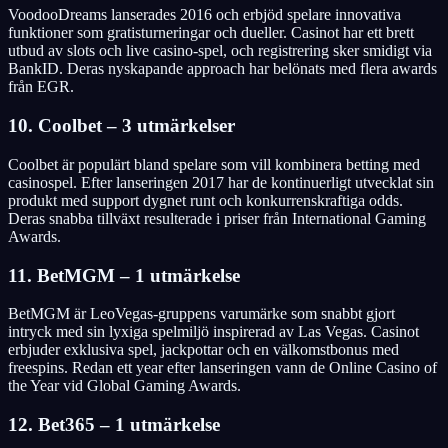
VoodooDreams lanserades 2016 och erbjöd spelare innovativa
funktioner som gratisturneringar och dueller. Casinot har ett brett
utbud av slots och live casino-spel, och registrering sker smidigt via
BankID. Deras nyskapande approach har belönats med flera awards
från EGR.
10. Coolbet – 3 utmärkelser
Coolbet är populärt bland spelare som vill kombinera betting med
casinospel. Efter lanseringen 2017 har de kontinuerligt utvecklat sin
produkt med support dygnet runt och konkurrenskraftiga odds.
Deras snabba tillväxt resulterade i priser från International Gaming
Awards.
11. BetMGM – 1 utmärkelse
BetMGM är LeoVegas-gruppens varumärke som snabbt gjort
intryck med sin lyxiga spelmiljö inspirerad av Las Vegas. Casinot
erbjuder exklusiva spel, jackpottar och en välkomstbonus med
freespins. Redan ett year efter lanseringen vann de Online Casino of
the Year vid Global Gaming Awards.
12. Bet365 – 1 utmärkelse