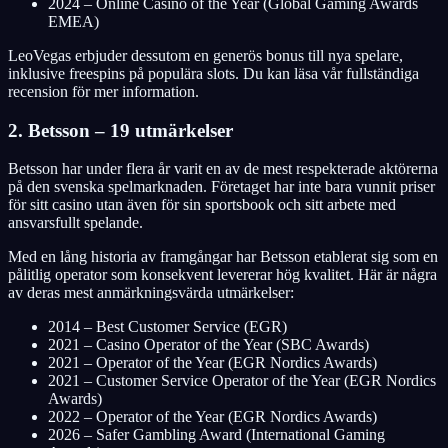
2024 – Online Casino of the Year (Global Gaming Awards
EMEA)
LeoVegas erbjuder dessutom en generös bonus till nya spelare,
inklusive freespins på populära slots. Du kan läsa vår fullständiga
recension för mer information.
2. Betsson – 19 utmärkelser
Betsson har under flera år varit en av de mest respekterade aktörerna
på den svenska spelmarknaden. Företaget har inte bara vunnit priser
för sitt casino utan även för sin sportsbook och sitt arbete med
ansvarsfullt spelande.
Med en lång historia av framgångar har Betsson etablerat sig som en
pålitlig operator som konsekvent levererar hög kvalitet. Här är några
av deras mest anmärkningsvärda utmärkelser:
2014 – Best Customer Service (EGR)
2021 – Casino Operator of the Year (SBC Awards)
2021 – Operator of the Year (EGR Nordics Awards)
2021 – Customer Service Operator of the Year (EGR Nordics
Awards)
2022 – Operator of the Year (EGR Nordics Awards)
2026 – Safer Gambling Award (International Gaming