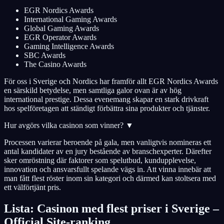
EGR Nordics Awards
International Gaming Awards
Global Gaming Awards
EGR Operator Awards
Gaming Intelligence Awards
SBC Awards
The Casino Awards
För oss i Sverige och Nordics har framför allt EGR Nordics Awards
en särskild betydelse, men samtliga galor ovan är av hög
international prestige. Dessa evenemang skapar en stark drivkraft
hos spelföretagen att ständigt förbättra sina produkter och tjänster.
Hur avgörs vilka casinon som vinner?
▼
Processen varierar beroende på gala, men vanligtvis nomineras ett
antal kandidater av en jury bestående av branschexperter. Därefter
sker omröstning där faktorer som spelutbud, kundupplevelse,
innovation och ansvarsfullt spelande vägs in. Att vinna innebär att
man fått flest röster inom sin kategori och därmed kan stoltsera med
ett välförtjänt pris.
Lista: Casinon med flest priser i Sverige –
Official Site-ranking