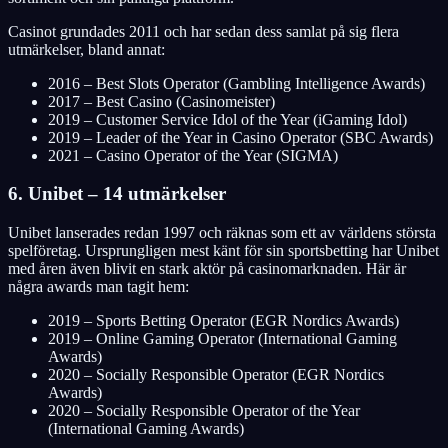
Casinot grundades 2011 och har sedan dess samlat på sig flera
utmärkelser, bland annat:
2016 – Best Slots Operator (Gambling Intelligence Awards)
2017 – Best Casino (Casinomeister)
2019 – Customer Service Idol of the Year (iGaming Idol)
2019 – Leader of the Year in Casino Operator (SBC Awards)
2021 – Casino Operator of the Year (SIGMA)
6. Unibet – 14 utmärkelser
Unibet lanserades redan 1997 och räknas som ett av världens största
spelföretag. Ursprungligen mest känt för sin sportsbetting har Unibet
med åren även blivit en stark aktör på casinomarknaden. Här är
några awards man tagit hem:
2019 – Sports Betting Operator (EGR Nordics Awards)
2019 – Online Gaming Operator (International Gaming
Awards)
2020 – Socially Responsible Operator (EGR Nordics
Awards)
2020 – Socially Responsible Operator of the Year
(International Gaming Awards)