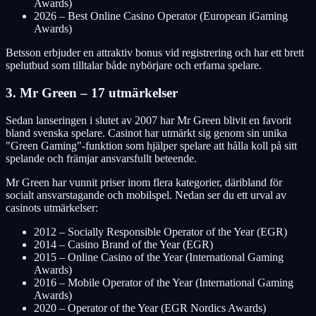
Awards)
2026 – Best Online Casino Operator (European iGaming
Awards)
Betsson erbjuder en attraktiv bonus vid registrering och har ett brett
spelutbud som tilltalar både nybörjare och erfarna spelare.
3. Mr Green – 17 utmärkelser
Sedan lanseringen i slutet av 2007 har Mr Green blivit en favorit
bland svenska spelare. Casinot har utmärkt sig genom sin unika
"Green Gaming"-funktion som hjälper spelare att hålla koll på sitt
spelande och främjar ansvarsfullt beteende.
Mr Green har vunnit priser inom flera kategorier, däribland för
socialt ansvarstagande och mobilspel. Nedan ser du ett urval av
casinots utmärkelser:
2012 – Socially Responsible Operator of the Year (EGR)
2014 – Casino Brand of the Year (EGR)
2015 – Online Casino of the Year (International Gaming
Awards)
2016 – Mobile Operator of the Year (International Gaming
Awards)
2020 – Operator of the Year (EGR Nordics Awards)