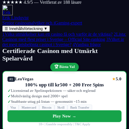
★★★★★
4.9/5 — Verifierat av 188 läsare
Erik Lindqvist
Senior casinoanalytiker och iGaming-expert
☰
Innehållsförteckning
▼
1
Vilka utmärkelser kan ett casino få och varför är de viktiga?
2
Lista:
Casinon med flest priser i Sverige – Official Site-ranking
3
Vilket är
det mest prisbelönta casinot i Sverige?
4
Vanliga frågor
Certifierade Casinon med Utmärkt
Spelarvård
🏆 Bästa Val
LeoVegas
5.0
★
#1
100% upp till kr500 + 200 Free Spins
Licensierad av Spelinspektionen — säker och reglerad
✓
Mobilvänlig design med 2000+ spel
✓
Snabbaste uttag på listan — genomsnitt ~15 min
✓
Visa
Mastercard
Bitcoin
Skrill
Bank Transfer
Play Now →
18+ | Gamble responsibly | T&C Apply