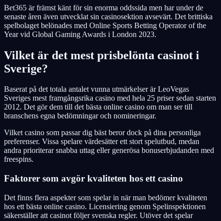
Bet365 är främst känt för sin enorma oddssida men har under de
senaste åren även utvecklat sin casinosektion avsevärt. Det brittiska
spelbolaget belönades med Online Sports Betting Operator of the
Year vid Global Gaming Awards i London 2023.
Vilket är det mest prisbelönta casinot i
Sverige?
Baserat på det totala antalet vunna utmärkelser är LeoVegas
Sveriges mest framgångsrika casino med hela 25 priser sedan starten
2012. Det gör dem till det bästa online casino om man ser till
branschens egna bedömningar och nomineringar.
Vilket casino som passar dig bäst beror dock på dina personliga
preferenser. Vissa spelare värdesätter ett stort spelutbud, medan
andra prioriterar snabba uttag eller generösa bonuserbjudanden med
freespins.
Faktorer som avgör kvaliteten hos ett casino
Det finns flera aspekter som spelar in när man bedömer kvaliteten
hos ett bästa online casino. Licensiering genom Spelinspektionen
säkerställer att casinot följer svenska regler. Utöver det spelar