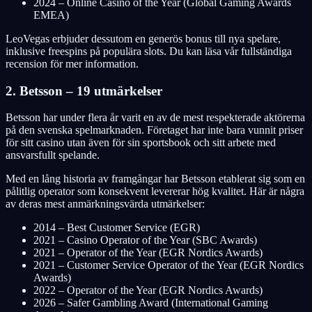
2024 – Online Casino of the Year (Global Gaming Awards
EMEA)
LeoVegas erbjuder dessutom en generös bonus till nya spelare,
inklusive freespins på populära slots. Du kan läsa vår fullständiga
recension för mer information.
2. Betsson – 19 utmärkelser
Betsson har under flera år varit en av de mest respekterade aktörerna
på den svenska spelmarknaden. Företaget har inte bara vunnit priser
för sitt casino utan även för sin sportsbook och sitt arbete med
ansvarsfullt spelande.
Med en lång historia av framgångar har Betsson etablerat sig som en
pålitlig operator som konsekvent levererar hög kvalitet. Här är några
av deras mest anmärkningsvärda utmärkelser:
2014 – Best Customer Service (EGR)
2021 – Casino Operator of the Year (SBC Awards)
2021 – Operator of the Year (EGR Nordics Awards)
2021 – Customer Service Operator of the Year (EGR Nordics
Awards)
2022 – Operator of the Year (EGR Nordics Awards)
2026 – Safer Gambling Award (International Gaming