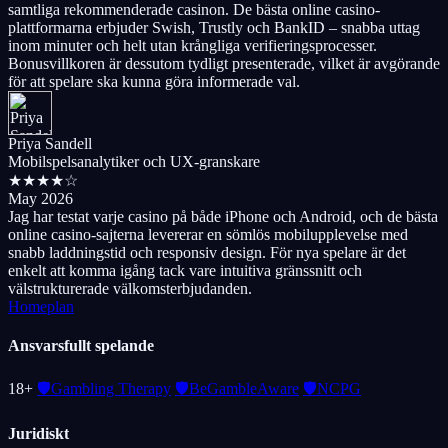
samtliga rekommenderade casinon. De bästa online casino-
plattformarna erbjuder Swish, Trustly och BankID – snabba uttag
inom minuter och helt utan krångliga verifieringsprocesser.
Bonusvillkoren är dessutom tydligt presenterade, vilket är avgörande
för att spelare ska kunna göra informerade val.
Priya Sandell
Mobilspelsanalytiker och UX-granskare
★★★★☆
May 2026
Jag har testat varje casino på både iPhone och Android, och de bästa
online casino-sajterna levererar en sömlös mobilupplevelse med
snabb laddningstid och responsiv design. För nya spelare är det
enkelt att komma igång tack vare intuitiva gränssnitt och
välstrukturerade välkomsterbjudanden.
Homeplan
Ansvarsfullt spelande
18+
🛡️
Gambling Therapy
🛡️
BeGambleAware
🛡️
NCPG
Juridiskt