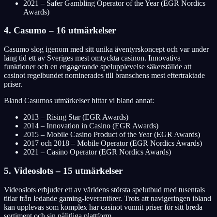
2021 – Safer Gambling Operator of the Year (EGR Nordics
Awards)
4. Casumo – 16 utmärkelser
Casumo slog igenom med sitt unika äventyrskoncept och var under
lång tid ett av Sveriges mest omtyckta casinon. Innovativa
funktioner och en engagerande spelupplevelse säkerställde att
casinot regelbundet nominerades till branschens mest eftertraktade
priser.
Bland Casumos utmärkelser hittar vi bland annat:
2013 – Rising Star (EGR Awards)
2014 – Innovation in Casino (EGR Awards)
2015 – Mobile Casino Product of the Year (EGR Awards)
2017 och 2018 – Mobile Operator (EGR Nordics Awards)
2021 – Casino Operator (EGR Nordics Awards)
5. Videoslots – 15 utmärkelser
Videoslots erbjuder ett av världens största spelutbud med tusentals
titlar från ledande gaming-leverantörer. Trots att navigeringen ibland
kan upplevas som komplex har casinot vunnit priser för sitt breda
sortiment och sin pålitliga plattform.