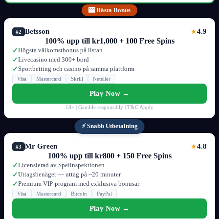
🎰 Bästa Bonus
Betsson
4.9
★
#2
100% upp till kr1,000 + 100 Free Spins
Högsta välkomstbonus på listan
✓
Livecasino med 300+ bord
✓
Sportbetting och casino på samma plattform
✓
Visa
Mastercard
Skrill
Neteller
Play Now →
18+ | Gamble responsibly | T&C Apply
⚡ Snabb Utbetalning
Mr Green
4.8
★
#3
100% upp till kr800 + 150 Free Spins
Licensierad av Spelinspektionen
✓
Uttagsbenäget — uttag på ~20 minuter
✓
Premium VIP-program med exklusiva bonusar
✓
Visa
Mastercard
Bitcoin
PayPal
Play Now →