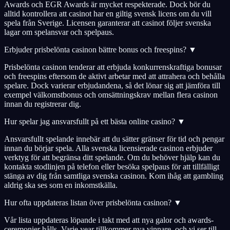
Awards och EGR Awards är mycket respekterade. Dock bör du
alltid kontrollera att casinot har en giltig svensk licens om du vill
spela från Sverige. Licensen garanterar att casinot följer svenska
lagar om spelansvar och spelpaus.
Erbjuder prisbelönta casinon bättre bonus och freespins?
▼
Prisbelönta casinon tenderar att erbjuda konkurrenskraftiga bonusar
och freespins eftersom de aktivt arbetar med att attrahera och behålla
spelare. Dock varierar erbjudandena, så det lönar sig att jämföra till
exempel välkomstbonus och omsättningskrav mellan flera casinon
innan du registrerar dig.
Hur spelar jag ansvarsfullt på ett bästa online casino?
▼
Ansvarsfullt spelande innebär att du sätter gränser för tid och pengar
innan du börjar spela. Alla svenska licensierade casinon erbjuder
verktyg för att begränsa ditt spelande. Om du behöver hjälp kan du
kontakta stodlinjen på telefon eller besöka spelpaus för att tillfälligt
stänga av dig från samtliga svenska casinon. Kom ihåg att gambling
aldrig ska ses som en inkomstkälla.
Hur ofta uppdateras listan över prisbelönta casinon?
▼
Vår lista uppdateras löpande i takt med att nya galor och awards-
ceremonier hålls. Varje year tillkommer nya vinnare, och vi ser till