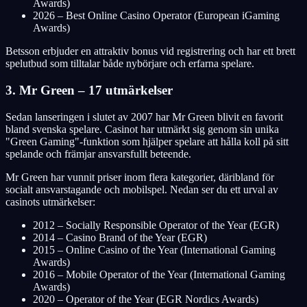
Awards)
2026 – Best Online Casino Operator (European iGaming
Awards)
Betsson erbjuder en attraktiv bonus vid registrering och har ett brett
spelutbud som tilltalar både nybörjare och erfarna spelare.
3. Mr Green – 17 utmärkelser
Sedan lanseringen i slutet av 2007 har Mr Green blivit en favorit
bland svenska spelare. Casinot har utmärkt sig genom sin unika
"Green Gaming"-funktion som hjälper spelare att hålla koll på sitt
spelande och främjar ansvarsfullt beteende.
Mr Green har vunnit priser inom flera kategorier, däribland för
socialt ansvarstagande och mobilspel. Nedan ser du ett urval av
casinots utmärkelser:
2012 – Socially Responsible Operator of the Year (EGR)
2014 – Casino Brand of the Year (EGR)
2015 – Online Casino of the Year (International Gaming
Awards)
2016 – Mobile Operator of the Year (International Gaming
Awards)
2020 – Operator of the Year (EGR Nordics Awards)