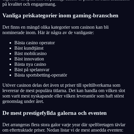
på kvalitet och engagemang.
Vanliga priskategorier inom gaming-branschen
Det finns en mängd olika kategorier som casinon kan bli
nominerade inom. Här är några av de vanligaste:
Bästa casino operator
Bäst kundtjänst
Bäst mobilcasino
Bäst innovation
Bästa nya casino
Bäst på spelansvar
Bästa sportsbetting-operatör
Utöver casinon delas det även ut priser till speltillverkarna som
levererar de mest populära titlarna. Det kan handla om vilken slot
som varit mest nyskapande eller vilken leverantör som haft störst
genomslag under året.
De mest prestigefyllda galorna och eventen
Det arrangeras flera stora galor varje year där spelföretagen tävlar
om eftertraktade priser. Nedan listar vi de mest ansedda eventen: