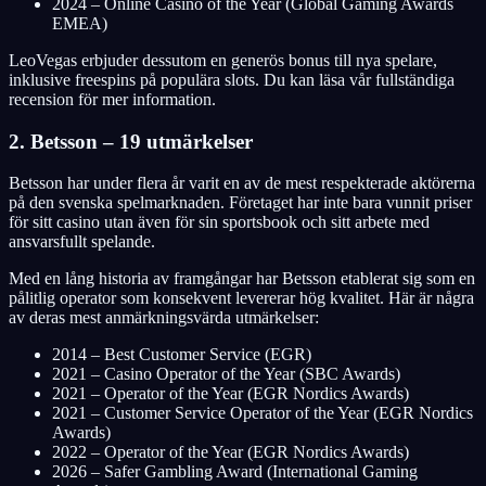
2024 – Online Casino of the Year (Global Gaming Awards
EMEA)
LeoVegas erbjuder dessutom en generös bonus till nya spelare,
inklusive freespins på populära slots. Du kan läsa vår fullständiga
recension för mer information.
2. Betsson – 19 utmärkelser
Betsson har under flera år varit en av de mest respekterade aktörerna
på den svenska spelmarknaden. Företaget har inte bara vunnit priser
för sitt casino utan även för sin sportsbook och sitt arbete med
ansvarsfullt spelande.
Med en lång historia av framgångar har Betsson etablerat sig som en
pålitlig operator som konsekvent levererar hög kvalitet. Här är några
av deras mest anmärkningsvärda utmärkelser:
2014 – Best Customer Service (EGR)
2021 – Casino Operator of the Year (SBC Awards)
2021 – Operator of the Year (EGR Nordics Awards)
2021 – Customer Service Operator of the Year (EGR Nordics
Awards)
2022 – Operator of the Year (EGR Nordics Awards)
2026 – Safer Gambling Award (International Gaming