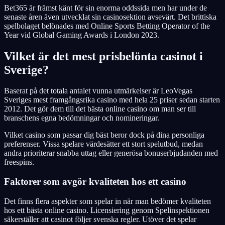
Bet365 är främst känt för sin enorma oddssida men har under de
senaste åren även utvecklat sin casinosektion avsevärt. Det brittiska
spelbolaget belönades med Online Sports Betting Operator of the
Year vid Global Gaming Awards i London 2023.
Vilket är det mest prisbelönta casinot i
Sverige?
Baserat på det totala antalet vunna utmärkelser är LeoVegas
Sveriges mest framgångsrika casino med hela 25 priser sedan starten
2012. Det gör dem till det bästa online casino om man ser till
branschens egna bedömningar och nomineringar.
Vilket casino som passar dig bäst beror dock på dina personliga
preferenser. Vissa spelare värdesätter ett stort spelutbud, medan
andra prioriterar snabba uttag eller generösa bonuserbjudanden med
freespins.
Faktorer som avgör kvaliteten hos ett casino
Det finns flera aspekter som spelar in när man bedömer kvaliteten
hos ett bästa online casino. Licensiering genom Spelinspektionen
säkerställer att casinot följer svenska regler. Utöver det spelar