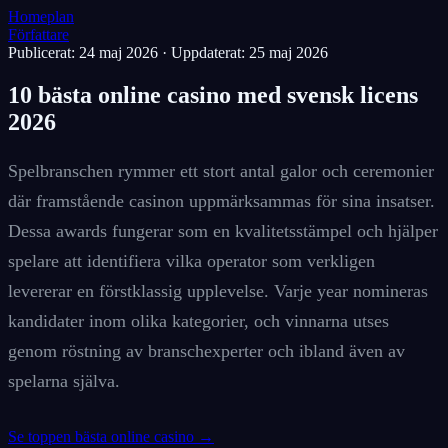
Homeplan
Författare
Publicerat: 24 maj 2026
·
Uppdaterat: 25 maj 2026
10 bästa online casino med svensk licens
2026
Spelbranschen rymmer ett stort antal galor och ceremonier
där framstående casinon uppmärksammas för sina insatser.
Dessa awards fungerar som en kvalitetsstämpel och hjälper
spelare att identifiera vilka operator som verkligen
levererar en förstklassig upplevelse. Varje year nomineras
kandidater inom olika kategorier, och vinnarna utses
genom röstning av branschexperter och ibland även av
spelarna själva.
Se toppen bästa online casino →