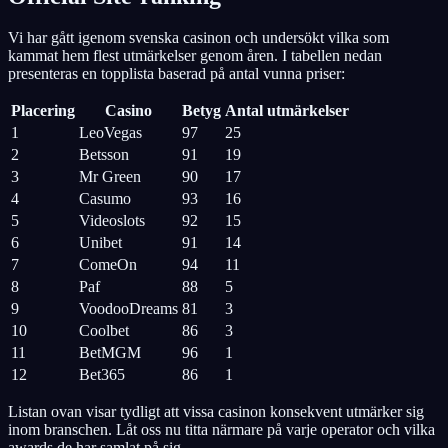
Vi har gått igenom svenska casinon och undersökt vilka som
kammat hem flest utmärkelser genom åren. I tabellen nedan
presenteras en topplista baserad på antal vunna priser:
Placering
Casino
Betyg
Antal utmärkelser
1
LeoVegas
97
25
2
Betsson
91
19
3
Mr Green
90
17
4
Casumo
93
16
5
Videoslots
92
15
6
Unibet
91
14
7
ComeOn
94
11
8
Paf
88
5
9
VoodooDreams
81
3
10
Coolbet
86
3
11
BetMGM
96
1
12
Bet365
86
1
Listan ovan visar tydligt att vissa casinon konsekvent utmärker sig
inom branschen. Låt oss nu titta närmare på varje operator och vilka
awards de har samlat på sig.