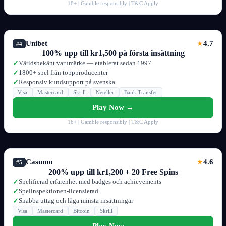
18+ | Gamble responsibly | T&C Apply
Unibet
4.7
★
#4
100% upp till kr1,500 på första insättning
Världsbekänt varumärke — etablerat sedan 1997
✓
1800+ spel från toppproducenter
✓
Responsiv kundsupport på svenska
✓
Visa
Mastercard
Skrill
Neteller
Bank Transfer
Play Now →
18+ | Gamble responsibly | T&C Apply
Casumo
4.6
★
#5
200% upp till kr1,200 + 20 Free Spins
Spelifierad erfarenhet med badges och achievements
✓
Spelinspektionen-licensierad
✓
Snabba uttag och låga minsta insättningar
✓
Visa
Mastercard
Bitcoin
Skrill
Play Now →