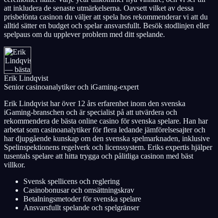
att inkludera de senaste utmärkelserna. Oavsett vilket av dessa
prisbelönta casinon du väljer att spela hos rekommenderar vi att du
alltid sätter en budget och spelar ansvarsfullt. Besök stodlinjen eller
spelpaus om du upplever problem med ditt spelande.
Erik Lindqvist
Senior casinoanalytiker och iGaming-expert
Erik Lindqvist har över 12 års erfarenhet inom den svenska
iGaming-branschen och är specialist på att utvärdera och
rekommendera de bästa online casino för svenska spelare. Han har
arbetat som casinoanalytiker för flera ledande jämförelsesajter och
har djupgående kunskap om den svenska spelmarknaden, inklusive
Spelinspektionens regelverk och licenssystem. Eriks expertis hjälper
tusentals spelare att hitta trygga och pålitliga casinon med bäst
villkor.
Svensk spellicens och reglering
Casinobonusar och omsättningskrav
Betalningsmetoder för svenska spelare
Ansvarsfullt spelande och spelgränser