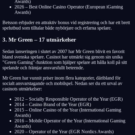
Awards)
2026 – Best Online Casino Operator (European iGaming
Awards)
Betsson erbjuder en attraktiv bonus vid registrering och har ett brett
spelutbud som tilltalar både nybörjare och erfarna spelare.
3. Mr Green – 17 utmärkelser
Sedan lanseringen i slutet av 2007 har Mr Green blivit en favorit
bland svenska spelare. Casinot har utmärkt sig genom sin unika
"Green Gaming"-funktion som hjälper spelare att hålla koll på sitt
spelande och främjar ansvarsfullt beteende.
Mr Green har vunnit priser inom flera kategorier, däribland för
socialt ansvarstagande och mobilspel. Nedan ser du ett urval av
casinots utmärkelser:
2012 – Socially Responsible Operator of the Year (EGR)
2014 – Casino Brand of the Year (EGR)
2015 – Online Casino of the Year (International Gaming
Awards)
2016 – Mobile Operator of the Year (International Gaming
Awards)
2020 – Operator of the Year (EGR Nordics Awards)