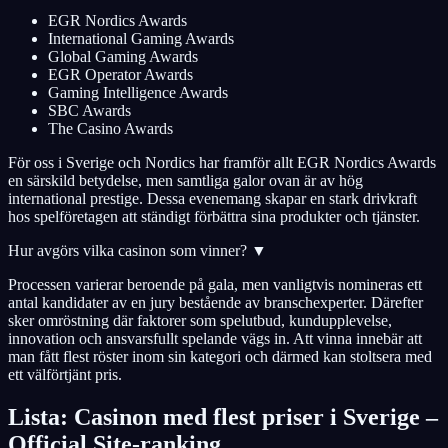
EGR Nordics Awards
International Gaming Awards
Global Gaming Awards
EGR Operator Awards
Gaming Intelligence Awards
SBC Awards
The Casino Awards
För oss i Sverige och Nordics har framför allt EGR Nordics Awards
en särskild betydelse, men samtliga galor ovan är av hög
international prestige. Dessa evenemang skapar en stark drivkraft
hos spelföretagen att ständigt förbättra sina produkter och tjänster.
Hur avgörs vilka casinon som vinner?
▼
Processen varierar beroende på gala, men vanligtvis nomineras ett
antal kandidater av en jury bestående av branschexperter. Därefter
sker omröstning där faktorer som spelutbud, kundupplevelse,
innovation och ansvarsfullt spelande vägs in. Att vinna innebär att
man fått flest röster inom sin kategori och därmed kan stoltsera med
ett välförtjänt pris.
Lista: Casinon med flest priser i Sverige –
Official Site-ranking