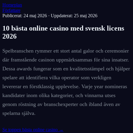
Homeplan
Författare
Publicerat: 24 maj 2026
·
Uppdaterat: 25 maj 2026
10 bästa online casino med svensk licens
2026
Spelbranschen rymmer ett stort antal galor och ceremonier
där framstående casinon uppmärksammas för sina insatser.
Dessa awards fungerar som en kvalitetsstämpel och hjälper
spelare att identifiera vilka operator som verkligen
levererar en förstklassig upplevelse. Varje year nomineras
kandidater inom olika kategorier, och vinnarna utses
genom röstning av branschexperter och ibland även av
spelarna själva.
Se toppen bästa online casino →