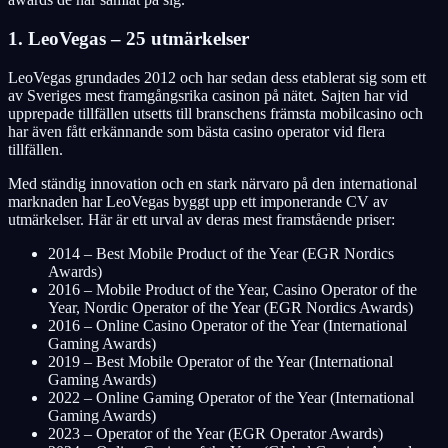
1. LeoVegas – 25 utmärkelser
LeoVegas grundades 2012 och har sedan dess etablerat sig som ett
av Sveriges mest framgångsrika casinon på nätet. Sajten har vid
upprepade tillfällen utsetts till branschens främsta mobilcasino och
har även fått erkännande som bästa casino operator vid flera
tillfällen.
Med ständig innovation och en stark närvaro på den international
marknaden har LeoVegas byggt upp ett imponerande CV av
utmärkelser. Här är ett urval av deras mest framstående priser:
2014 – Best Mobile Product of the Year (EGR Nordics
Awards)
2016 – Mobile Product of the Year, Casino Operator of the
Year, Nordic Operator of the Year (EGR Nordics Awards)
2016 – Online Casino Operator of the Year (International
Gaming Awards)
2019 – Best Mobile Operator of the Year (International
Gaming Awards)
2022 – Online Gaming Operator of the Year (International
Gaming Awards)
2023 – Operator of the Year (EGR Operator Awards)