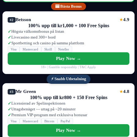
🎰 Bästa Bonus
Betsson
4.9
★
#2
100% upp till kr1,000 + 100 Free Spins
Högsta välkomstbonus på listan
✓
Livecasino med 300+ bord
✓
Sportbetting och casino på samma plattform
✓
Visa
Mastercard
Skrill
Neteller
Play Now →
18+ | Gamble responsibly | T&C Apply
⚡ Snabb Utbetalning
Mr Green
4.8
★
#3
100% upp till kr800 + 150 Free Spins
Licensierad av Spelinspektionen
✓
Uttagsbenäget — uttag på ~20 minuter
✓
Premium VIP-program med exklusiva bonusar
✓
Visa
Mastercard
Bitcoin
PayPal
Play Now →