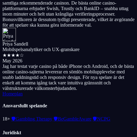
samtliga rekommenderade casinon. De bästa online casino-
plattformarna erbjuder Swish, Trustly och BankID – snabba uttag
inom minuter och helt utan krångliga verifieringsprocesser.
Bonusvillkoren är dessutom tydligt presenterade, vilket är avgörande
för att spelare ska kunna göra informerade val.
Priya Sandell
Mobilspelsanalytiker och UX-granskare
★★★★☆
May 2026
Jag har testat varje casino på både iPhone och Android, och de bästa
online casino-sajterna levererar en sömlös mobilupplevelse med
snabb laddningstid och responsiv design. För nya spelare är det
enkelt att komma igång tack vare intuitiva gränssnitt och
välstrukturerade välkomsterbjudanden.
Homeplan
Ansvarsfullt spelande
18+
🛡️
Gambling Therapy
🛡️
BeGambleAware
🛡️
NCPG
Juridiskt