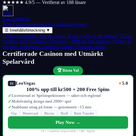
★★★★★
4.9/5 — Verifierat av 188 läsare
Erik Lindqvist
Senior casinoanalytiker och iGaming-expert
☰
Innehållsförteckning
▼
1
Vilka utmärkelser kan ett casino få och varför är de viktiga?
2
Lista:
Casinon med flest priser i Sverige – Official Site-ranking
3
Vilket är
det mest prisbelönta casinot i Sverige?
4
Vanliga frågor
Certifierade Casinon med Utmärkt
Spelarvård
🏆 Bästa Val
LeoVegas
5.0
★
#1
100% upp till kr500 + 200 Free Spins
Licensierad av Spelinspektionen — säker och reglerad
✓
Mobilvänlig design med 2000+ spel
✓
Snabbaste uttag på listan — genomsnitt ~15 min
✓
Visa
Mastercard
Bitcoin
Skrill
Bank Transfer
Play Now →
18+ | Gamble responsibly | T&C Apply