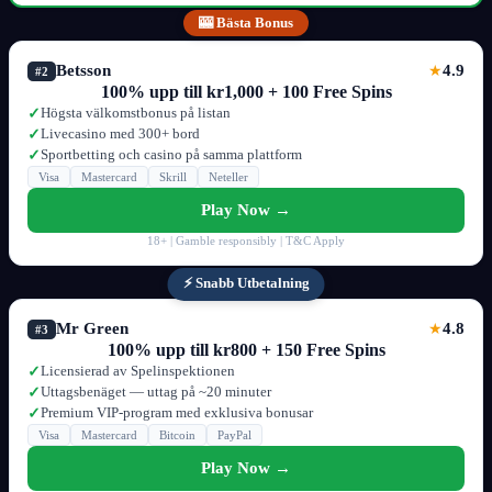
🎰 Bästa Bonus
Betsson
4.9
★
#2
100% upp till kr1,000 + 100 Free Spins
Högsta välkomstbonus på listan
✓
Livecasino med 300+ bord
✓
Sportbetting och casino på samma plattform
✓
Visa
Mastercard
Skrill
Neteller
Play Now →
18+ | Gamble responsibly | T&C Apply
⚡ Snabb Utbetalning
Mr Green
4.8
★
#3
100% upp till kr800 + 150 Free Spins
Licensierad av Spelinspektionen
✓
Uttagsbenäget — uttag på ~20 minuter
✓
Premium VIP-program med exklusiva bonusar
✓
Visa
Mastercard
Bitcoin
PayPal
Play Now →