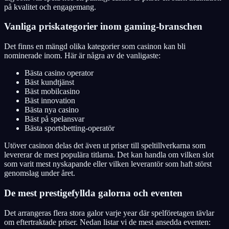
på kvalitet och engagemang.
Vanliga priskategorier inom gaming-branschen
Det finns en mängd olika kategorier som casinon kan bli
nominerade inom. Här är några av de vanligaste:
Bästa casino operator
Bäst kundtjänst
Bäst mobilcasino
Bäst innovation
Bästa nya casino
Bäst på spelansvar
Bästa sportsbetting-operatör
Utöver casinon delas det även ut priser till speltillverkarna som
levererar de mest populära titlarna. Det kan handla om vilken slot
som varit mest nyskapande eller vilken leverantör som haft störst
genomslag under året.
De mest prestigefyllda galorna och eventen
Det arrangeras flera stora galor varje year där spelföretagen tävlar
om eftertraktade priser. Nedan listar vi de mest ansedda eventen: