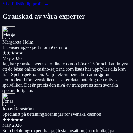
Visa fullständig profil →
Granskad av våra experter
Margareta Holm
Licensieringsexpert inom iGaming
★★★★★
May 2026
Jag har granskat svenska online casinon i över 15 år och kan intyga
att de bästa online casino-sajterna som listas här uppfyller alla krav
från Spelinspektionen. Varje rekommendation är noggrant
kontrollerad för svensk licens, säker datahantering och rättvisa
spelvillkor. Det är precis den nivå av transparens som svenska
spelare förtjänar.
Jonas Bergström
Specialist på betalningslösningar för svenska casinon
★★★★★
May 2026
Som betalningsexpert har jag testat insättningar och uttag på