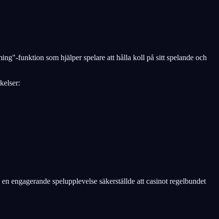
ng"-funktion som hjälper spelare att hålla koll på sitt spelande och
kelser:
en engagerande spelupplevelse säkerställde att casinot regelbundet