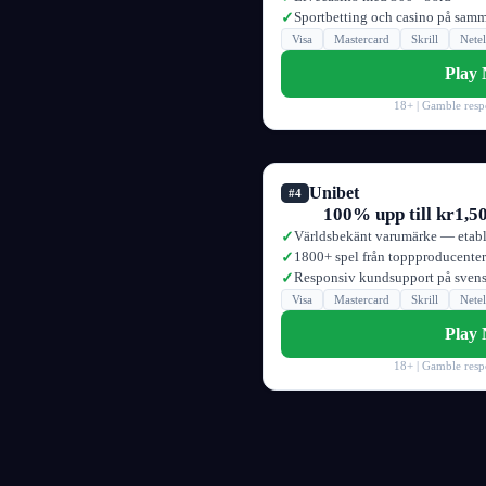
Sportbetting och casino på samm
✓
Visa
Mastercard
Skrill
Netel
Play
18+ | Gamble resp
Unibet
#4
100% upp till kr1,50
Världsbekänt varumärke — etabl
✓
1800+ spel från toppproducenter
✓
Responsiv kundsupport på sven
✓
Visa
Mastercard
Skrill
Netel
Play
18+ | Gamble resp