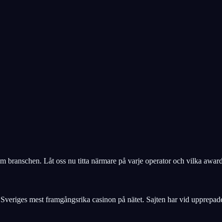
om branschen. Låt oss nu titta närmare på varje operator och vilka award
eriges mest framgångsrika casinon på nätet. Sajten har vid upprepade ti