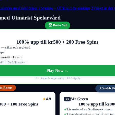
Casinon med flest priser i Sverige – Official Site-ranking
3
Vilket är det
 med Utmärkt Spelarvård
🏆 Bästa Val
100% upp till kr500 + 200 Free Spins
 — säker och reglerad
spel
nomsnitt ~15 min
ill
Bank Transfer
Play Now →
18+ | Gamble responsibly | T&C Apply
ta Bonus
⚡ Snabb Ut
Mr Green
4.9
★
#3
000 + 100 Free Spins
100% upp till kr80
Licensierad av Spelinspektionen
✓
Uttagsbenäget — uttag på ~20 min
✓