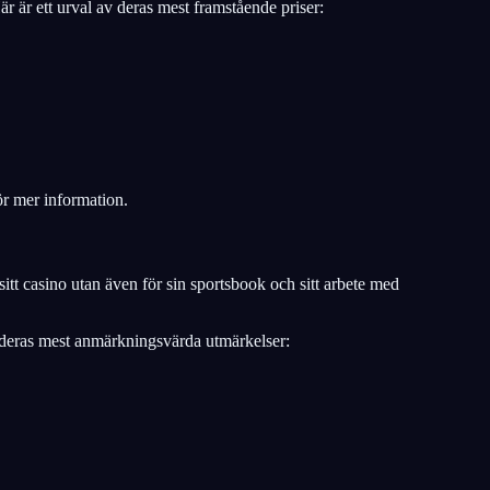
är ett urval av deras mest framstående priser:
ör mer information.
itt casino utan även för sin sportsbook och sitt arbete med
v deras mest anmärkningsvärda utmärkelser: