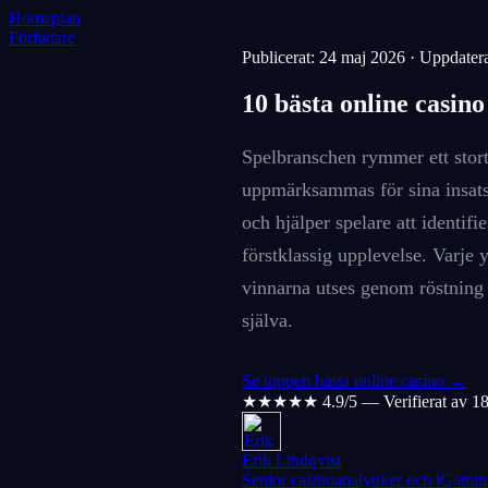
Homeplan
Författare
Publicerat: 24 maj 2026
·
Uppdatera
10 bästa online casin
Spelbranschen rymmer ett stort
uppmärksammas för sina insats
och hjälper spelare att identif
förstklassig upplevelse. Varje
vinnarna utses genom röstning 
själva.
Se toppen bästa online casino →
★★★★★
4.9/5 — Verifierat av 18
Erik Lindqvist
Senior casinoanalytiker och iGamin