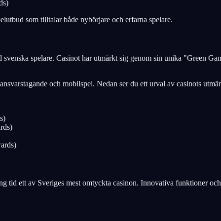
ds)
pelutbud som tilltalar både nybörjare och erfarna spelare.
nd svenska spelare. Casinot har utmärkt sig genom sin unika "Green Gami
t ansvarstagande och mobilspel. Nedan ser du ett urval av casinots utmär
s)
rds)
ards)
 tid ett av Sveriges mest omtyckta casinon. Innovativa funktioner och 