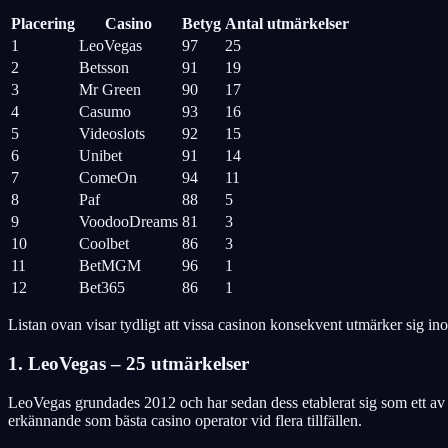
Placering
Casino
Betyg
Antal utmärkelser
1
LeoVegas
97
25
2
Betsson
91
19
3
Mr Green
90
17
4
Casumo
93
16
5
Videoslots
92
15
6
Unibet
91
14
7
ComeOn
94
11
8
Paf
88
5
9
VoodooDreams
81
3
10
Coolbet
86
3
11
BetMGM
96
1
12
Bet365
86
1
Listan ovan visar tydligt att vissa casinon konsekvent utmärker sig in
1. LeoVegas – 25 utmärkelser
LeoVegas grundades 2012 och har sedan dess etablerat sig som ett av Sv
erkännande som bästa casino operator vid flera tillfällen.