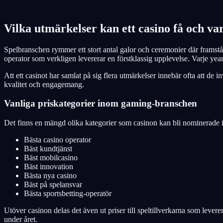
Vilka utmärkelser kan ett casino få och var
Spelbranschen rymmer ett stort antal galor och ceremonier där framstå
operator som verkligen levererar en förstklassig upplevelse. Varje ye
Att ett casinot har samlat på sig flera utmärkelser innebär ofta att de i
kvalitet och engagemang.
Vanliga priskategorier inom gaming-branschen
Det finns en mängd olika kategorier som casinon kan bli nominerade i
Bästa casino operator
Bäst kundtjänst
Bäst mobilcasino
Bäst innovation
Bästa nya casino
Bäst på spelansvar
Bästa sportsbetting-operatör
Utöver casinon delas det även ut priser till speltillverkarna som leve
under året.