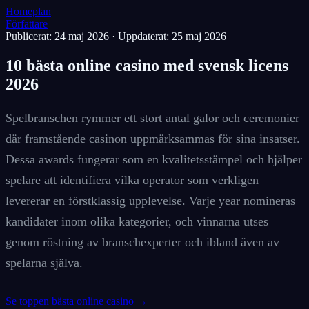
Homeplan
Författare
Publicerat: 24 maj 2026
·
Uppdaterat: 25 maj 2026
10 bästa online casino med svensk licens
2026
Spelbranschen rymmer ett stort antal galor och ceremonier
där framstående casinon uppmärksammas för sina insatser.
Dessa awards fungerar som en kvalitetsstämpel och hjälper
spelare att identifiera vilka operator som verkligen
levererar en förstklassig upplevelse. Varje year nomineras
kandidater inom olika kategorier, och vinnarna utses
genom röstning av branschexperter och ibland även av
spelarna själva.
Se toppen bästa online casino →