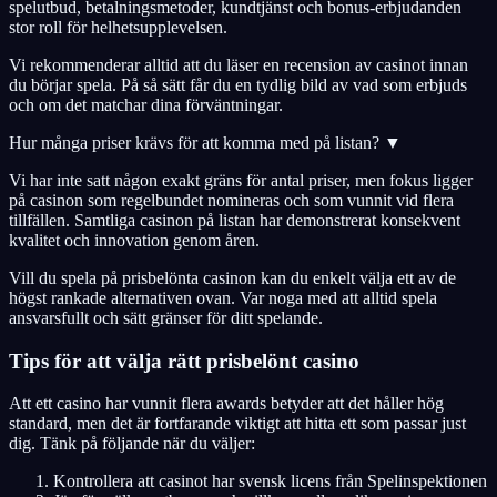
spelutbud, betalningsmetoder, kundtjänst och bonus-erbjudanden
stor roll för helhetsupplevelsen.
Vi rekommenderar alltid att du läser en recension av casinot innan
du börjar spela. På så sätt får du en tydlig bild av vad som erbjuds
och om det matchar dina förväntningar.
Hur många priser krävs för att komma med på listan?
▼
Vi har inte satt någon exakt gräns för antal priser, men fokus ligger
på casinon som regelbundet nomineras och som vunnit vid flera
tillfällen. Samtliga casinon på listan har demonstrerat konsekvent
kvalitet och innovation genom åren.
Vill du spela på prisbelönta casinon kan du enkelt välja ett av de
högst rankade alternativen ovan. Var noga med att alltid spela
ansvarsfullt och sätt gränser för ditt spelande.
Tips för att välja rätt prisbelönt casino
Att ett casino har vunnit flera awards betyder att det håller hög
standard, men det är fortfarande viktigt att hitta ett som passar just
dig. Tänk på följande när du väljer:
Kontrollera att casinot har svensk licens från Spelinspektionen