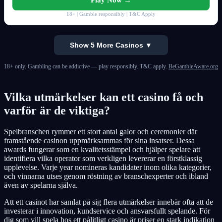
18+ | Gamble responsibly | T&C Apply
Show 5 More Casinos ▼
18+ only. Gambling can be addictive — play responsibly. T&C apply.
BeGambleAware.org
Vilka utmärkelser kan ett casino få och
varför är de viktiga?
Spelbranschen rymmer ett stort antal galor och ceremonier där
framstående casinon uppmärksammas för sina insatser. Dessa
awards fungerar som en kvalitetsstämpel och hjälper spelare att
identifiera vilka operator som verkligen levererar en förstklassig
upplevelse. Varje year nomineras kandidater inom olika kategorier,
och vinnarna utses genom röstning av branschexperter och ibland
även av spelarna själva.
Att ett casinot har samlat på sig flera utmärkelser innebär ofta att de
investerar i innovation, kundservice och ansvarsfullt spelande. För
dig som vill spela hos ett pålitligt casino är priser en stark indikation