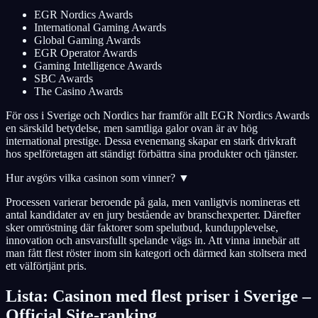
EGR Nordics Awards
International Gaming Awards
Global Gaming Awards
EGR Operator Awards
Gaming Intelligence Awards
SBC Awards
The Casino Awards
För oss i Sverige och Nordics har framför allt EGR Nordics Awards
en särskild betydelse, men samtliga galor ovan är av hög
international prestige. Dessa evenemang skapar en stark drivkraft
hos spelföretagen att ständigt förbättra sina produkter och tjänster.
Hur avgörs vilka casinon som vinner?
▼
Processen varierar beroende på gala, men vanligtvis nomineras ett
antal kandidater av en jury bestående av branschexperter. Därefter
sker omröstning där faktorer som spelutbud, kundupplevelse,
innovation och ansvarsfullt spelande vägs in. Att vinna innebär att
man fått flest röster inom sin kategori och därmed kan stoltsera med
ett välförtjänt pris.
Lista: Casinon med flest priser i Sverige –
Official Site-ranking