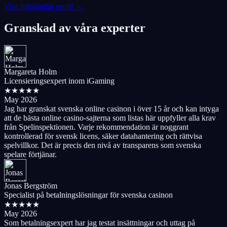
Visa fullständig profil →
Granskad av våra experter
Margareta Holm
Licensieringsexpert inom iGaming
★★★★★
May 2026
Jag har granskat svenska online casinon i över 15 år och kan intyga
att de bästa online casino-sajterna som listas här uppfyller alla krav
från Spelinspektionen. Varje rekommendation är noggrant
kontrollerad för svensk licens, säker datahantering och rättvisa
spelvillkor. Det är precis den nivå av transparens som svenska
spelare förtjänar.
Jonas Bergström
Specialist på betalningslösningar för svenska casinon
★★★★★
May 2026
Som betalningsexpert har jag testat insättningar och uttag på