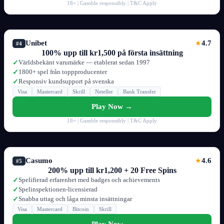
18+ | Gamble responsibly | T&C Apply
Unibet
4.7
★
#4
100% upp till kr1,500 på första insättning
Världsbekänt varumärke — etablerat sedan 1997
✓
1800+ spel från toppproducenter
✓
Responsiv kundsupport på svenska
✓
Visa
Mastercard
Skrill
Neteller
Bank Transfer
Play Now →
18+ | Gamble responsibly | T&C Apply
Casumo
4.6
★
#5
200% upp till kr1,200 + 20 Free Spins
Spelifierad erfarenhet med badges och achievements
✓
Spelinspektionen-licensierad
✓
Snabba uttag och låga minsta insättningar
✓
Visa
Mastercard
Bitcoin
Skrill
Play Now →