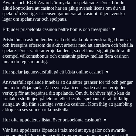
Awards och EGR Awards är mycket respekterade. Dock bör du
alltid kontrollera att casinot har en giltig svensk licens om du vill
spela från Sverige. Licensen garanterar att casinot följer svenska
lagar om spelansvar och spelpaus.
Erbjuder prisbelönta casinon bättre bonus och freespins?
▼
Prisbelönta casinon tenderar att erbjuda konkurrenskraftiga bonusar
och freespins eftersom de aktivt arbetar med att attrahera och behålla
spelare. Dock varierar erbjudandena, så det lönar sig att jämföra till
exempel välkomstbonus och omsättningskrav mellan flera casinon
innan du registrerar dig.
Hur spelar jag ansvarsfullt på ett bästa online casino?
▼
Ansvarsfullt spelande innebär att du sätter gränser för tid och pengar
innan du börjar spela. Alla svenska licensierade casinon erbjuder
verktyg för att begränsa ditt spelande. Om du behöver hjälp kan du
kontakta stodlinjen på telefon eller besöka spelpaus för att tillfälligt
stänga av dig från samtliga svenska casinon. Kom ihåg att gambling
aldrig ska ses som en inkomstkälla.
Hur ofta uppdateras listan över prisbelönta casinon?
▼
Vår lista uppdateras löpande i takt med att nya galor och awards-
ceremonier hålls. Varje year tillkommer nya vinnare, och vi ser till