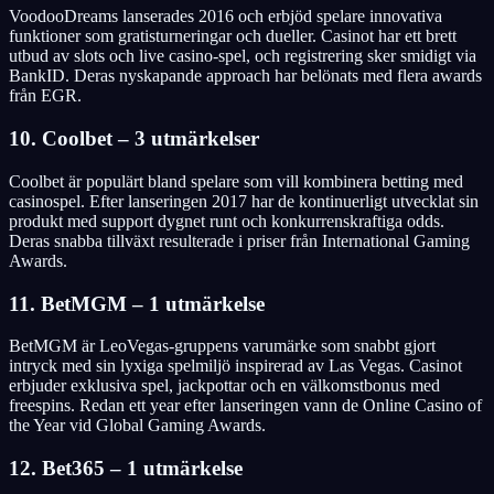
VoodooDreams lanserades 2016 och erbjöd spelare innovativa
funktioner som gratisturneringar och dueller. Casinot har ett brett
utbud av slots och live casino-spel, och registrering sker smidigt via
BankID. Deras nyskapande approach har belönats med flera awards
från EGR.
10. Coolbet – 3 utmärkelser
Coolbet är populärt bland spelare som vill kombinera betting med
casinospel. Efter lanseringen 2017 har de kontinuerligt utvecklat sin
produkt med support dygnet runt och konkurrenskraftiga odds.
Deras snabba tillväxt resulterade i priser från International Gaming
Awards.
11. BetMGM – 1 utmärkelse
BetMGM är LeoVegas-gruppens varumärke som snabbt gjort
intryck med sin lyxiga spelmiljö inspirerad av Las Vegas. Casinot
erbjuder exklusiva spel, jackpottar och en välkomstbonus med
freespins. Redan ett year efter lanseringen vann de Online Casino of
the Year vid Global Gaming Awards.
12. Bet365 – 1 utmärkelse