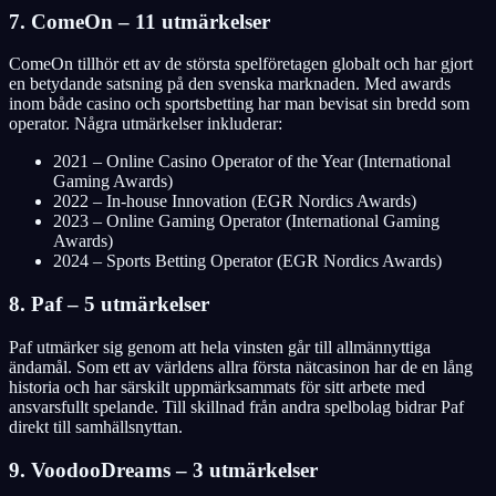
7. ComeOn – 11 utmärkelser
ComeOn tillhör ett av de största spelföretagen globalt och har gjort
en betydande satsning på den svenska marknaden. Med awards
inom både casino och sportsbetting har man bevisat sin bredd som
operator. Några utmärkelser inkluderar:
2021 – Online Casino Operator of the Year (International
Gaming Awards)
2022 – In-house Innovation (EGR Nordics Awards)
2023 – Online Gaming Operator (International Gaming
Awards)
2024 – Sports Betting Operator (EGR Nordics Awards)
8. Paf – 5 utmärkelser
Paf utmärker sig genom att hela vinsten går till allmännyttiga
ändamål. Som ett av världens allra första nätcasinon har de en lång
historia och har särskilt uppmärksammats för sitt arbete med
ansvarsfullt spelande. Till skillnad från andra spelbolag bidrar Paf
direkt till samhällsnyttan.
9. VoodooDreams – 3 utmärkelser