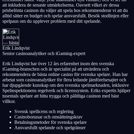
att inkludera de senaste utmärkelserna. Oavsett vilket av dessa
prisbelönta casinon du väljer att spela hos rekommenderar vi att du
alltid sätter en budget och spelar ansvarsfullt. Besök stodlinjen eller
spelpaus om du upplever problem med ditt spelande.
Erik Lindqvist
Senior casinoanalytiker och iGaming-expert
Erik Lindqvist har över 12 års erfarenhet inom den svenska
iGaming-branschen och är specialist på att utvärdera och
rekommendera de bästa online casino för svenska spelare. Han har
arbetat som casinoanalytiker för flera ledande jämförelsesajter och
har djupgående kunskap om den svenska spelmarknaden, inklusive
Spelinspektionens regelverk och licenssystem. Eriks expertis hjälper
tusentals spelare att hitta trygga och pålitliga casinon med bäst
villkor.
Svensk spellicens och reglering
Casinobonusar och omsättningskrav
Betalningsmetoder för svenska spelare
Ansvarsfullt spelande och spelgränser