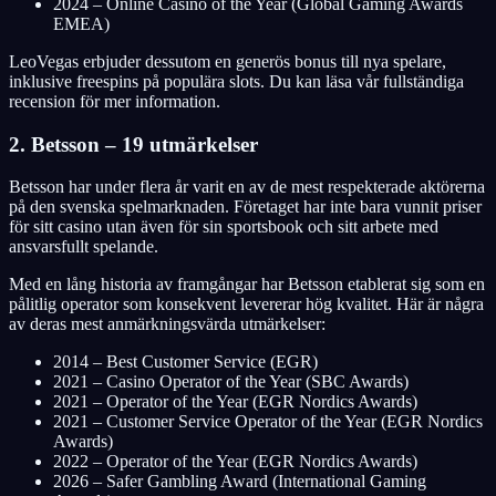
2024 – Online Casino of the Year (Global Gaming Awards
EMEA)
LeoVegas erbjuder dessutom en generös bonus till nya spelare,
inklusive freespins på populära slots. Du kan läsa vår fullständiga
recension för mer information.
2. Betsson – 19 utmärkelser
Betsson har under flera år varit en av de mest respekterade aktörerna
på den svenska spelmarknaden. Företaget har inte bara vunnit priser
för sitt casino utan även för sin sportsbook och sitt arbete med
ansvarsfullt spelande.
Med en lång historia av framgångar har Betsson etablerat sig som en
pålitlig operator som konsekvent levererar hög kvalitet. Här är några
av deras mest anmärkningsvärda utmärkelser:
2014 – Best Customer Service (EGR)
2021 – Casino Operator of the Year (SBC Awards)
2021 – Operator of the Year (EGR Nordics Awards)
2021 – Customer Service Operator of the Year (EGR Nordics
Awards)
2022 – Operator of the Year (EGR Nordics Awards)
2026 – Safer Gambling Award (International Gaming