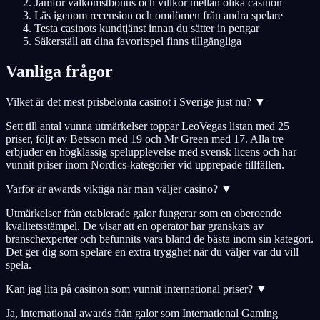
Jämför välkomstbonus och villkor mellan olika casinon
Läs igenom recension och omdömen från andra spelare
Testa casinots kundtjänst innan du sätter in pengar
Säkerställ att dina favoritspel finns tillgängliga
Vanliga frågor
Vilket är det mest prisbelönta casinot i Sverige just nu?
▼
Sett till antal vunna utmärkelser toppar LeoVegas listan med 25
priser, följt av Betsson med 19 och Mr Green med 17. Alla tre
erbjuder en högklassig spelupplevelse med svensk licens och har
vunnit priser inom Nordics-kategorier vid upprepade tillfällen.
Varför är awards viktiga när man väljer casino?
▼
Utmärkelser från etablerade galor fungerar som en oberoende
kvalitetsstämpel. De visar att en operator har granskats av
branschexperter och befunnits vara bland de bästa inom sin kategori.
Det ger dig som spelare en extra trygghet när du väljer var du vill
spela.
Kan jag lita på casinon som vunnit international priser?
▼
Ja, international awards från galor som International Gaming