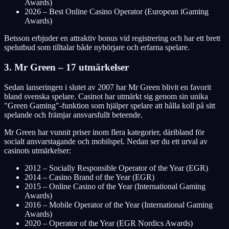
Awards)
2026 – Best Online Casino Operator (European iGaming
Awards)
Betsson erbjuder en attraktiv bonus vid registrering och har ett brett
spelutbud som tilltalar både nybörjare och erfarna spelare.
3. Mr Green – 17 utmärkelser
Sedan lanseringen i slutet av 2007 har Mr Green blivit en favorit
bland svenska spelare. Casinot har utmärkt sig genom sin unika
"Green Gaming"-funktion som hjälper spelare att hålla koll på sitt
spelande och främjar ansvarsfullt beteende.
Mr Green har vunnit priser inom flera kategorier, däribland för
socialt ansvarstagande och mobilspel. Nedan ser du ett urval av
casinots utmärkelser:
2012 – Socially Responsible Operator of the Year (EGR)
2014 – Casino Brand of the Year (EGR)
2015 – Online Casino of the Year (International Gaming
Awards)
2016 – Mobile Operator of the Year (International Gaming
Awards)
2020 – Operator of the Year (EGR Nordics Awards)