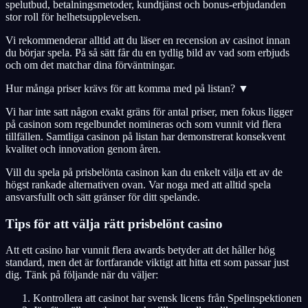
spelutbud, betalningsmetoder, kundtjänst och bonus-erbjudanden
stor roll för helhetsupplevelsen.
Vi rekommenderar alltid att du läser en recension av casinot innan
du börjar spela. På så sätt får du en tydlig bild av vad som erbjuds
och om det matchar dina förväntningar.
Hur många priser krävs för att komma med på listan?
▼
Vi har inte satt någon exakt gräns för antal priser, men fokus ligger
på casinon som regelbundet nomineras och som vunnit vid flera
tillfällen. Samtliga casinon på listan har demonstrerat konsekvent
kvalitet och innovation genom åren.
Vill du spela på prisbelönta casinon kan du enkelt välja ett av de
högst rankade alternativen ovan. Var noga med att alltid spela
ansvarsfullt och sätt gränser för ditt spelande.
Tips för att välja rätt prisbelönt casino
Att ett casino har vunnit flera awards betyder att det håller hög
standard, men det är fortfarande viktigt att hitta ett som passar just
dig. Tänk på följande när du väljer:
Kontrollera att casinot har svensk licens från Spelinspektionen