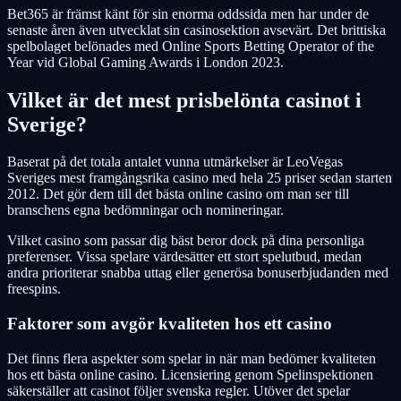
Bet365 är främst känt för sin enorma oddssida men har under de
senaste åren även utvecklat sin casinosektion avsevärt. Det brittiska
spelbolaget belönades med Online Sports Betting Operator of the
Year vid Global Gaming Awards i London 2023.
Vilket är det mest prisbelönta casinot i
Sverige?
Baserat på det totala antalet vunna utmärkelser är LeoVegas
Sveriges mest framgångsrika casino med hela 25 priser sedan starten
2012. Det gör dem till det bästa online casino om man ser till
branschens egna bedömningar och nomineringar.
Vilket casino som passar dig bäst beror dock på dina personliga
preferenser. Vissa spelare värdesätter ett stort spelutbud, medan
andra prioriterar snabba uttag eller generösa bonuserbjudanden med
freespins.
Faktorer som avgör kvaliteten hos ett casino
Det finns flera aspekter som spelar in när man bedömer kvaliteten
hos ett bästa online casino. Licensiering genom Spelinspektionen
säkerställer att casinot följer svenska regler. Utöver det spelar