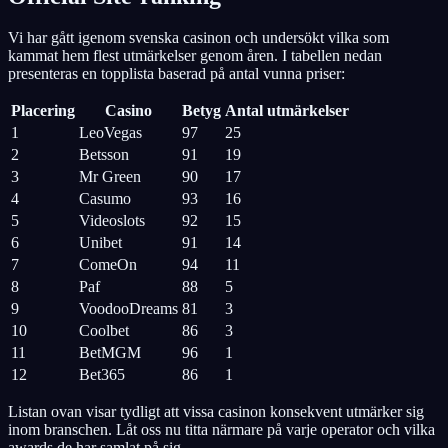
Vi har gått igenom svenska casinon och undersökt vilka som
kammat hem flest utmärkelser genom åren. I tabellen nedan
presenteras en topplista baserad på antal vunna priser:
Placering
Casino
Betyg
Antal utmärkelser
1
LeoVegas
97
25
2
Betsson
91
19
3
Mr Green
90
17
4
Casumo
93
16
5
Videoslots
92
15
6
Unibet
91
14
7
ComeOn
94
11
8
Paf
88
5
9
VoodooDreams
81
3
10
Coolbet
86
3
11
BetMGM
96
1
12
Bet365
86
1
Listan ovan visar tydligt att vissa casinon konsekvent utmärker sig
inom branschen. Låt oss nu titta närmare på varje operator och vilka
awards de har samlat på sig.