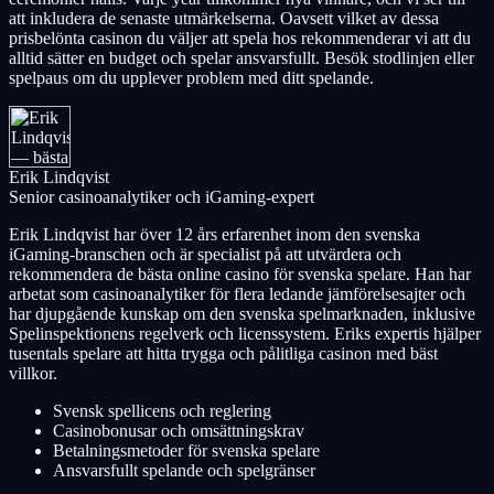
att inkludera de senaste utmärkelserna. Oavsett vilket av dessa
prisbelönta casinon du väljer att spela hos rekommenderar vi att du
alltid sätter en budget och spelar ansvarsfullt. Besök stodlinjen eller
spelpaus om du upplever problem med ditt spelande.
Erik Lindqvist
Senior casinoanalytiker och iGaming-expert
Erik Lindqvist har över 12 års erfarenhet inom den svenska
iGaming-branschen och är specialist på att utvärdera och
rekommendera de bästa online casino för svenska spelare. Han har
arbetat som casinoanalytiker för flera ledande jämförelsesajter och
har djupgående kunskap om den svenska spelmarknaden, inklusive
Spelinspektionens regelverk och licenssystem. Eriks expertis hjälper
tusentals spelare att hitta trygga och pålitliga casinon med bäst
villkor.
Svensk spellicens och reglering
Casinobonusar och omsättningskrav
Betalningsmetoder för svenska spelare
Ansvarsfullt spelande och spelgränser