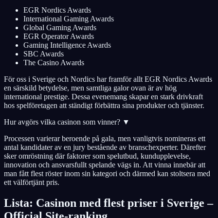
EGR Nordics Awards
International Gaming Awards
Global Gaming Awards
EGR Operator Awards
Gaming Intelligence Awards
SBC Awards
The Casino Awards
För oss i Sverige och Nordics har framför allt EGR Nordics Awards
en särskild betydelse, men samtliga galor ovan är av hög
international prestige. Dessa evenemang skapar en stark drivkraft
hos spelföretagen att ständigt förbättra sina produkter och tjänster.
Hur avgörs vilka casinon som vinner?
▼
Processen varierar beroende på gala, men vanligtvis nomineras ett
antal kandidater av en jury bestående av branschexperter. Därefter
sker omröstning där faktorer som spelutbud, kundupplevelse,
innovation och ansvarsfullt spelande vägs in. Att vinna innebär att
man fått flest röster inom sin kategori och därmed kan stoltsera med
ett välförtjänt pris.
Lista: Casinon med flest priser i Sverige –
Official Site-ranking