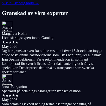
Visa fullständig profil →
Granskad av våra experter
Margareta Holm
Licensieringsexpert inom iGaming
★★★★★
May 2026
Jag har granskat svenska online casinon i över 15 år och kan intyga
att de bästa online casino-sajterna som listas här uppfyller alla krav
från Spelinspektionen. Varje rekommendation är noggrant
kontrollerad för svensk licens, säker datahantering och rättvisa
spelvillkor. Det är precis den nivå av transparens som svenska
spelare förtjänar.
Jonas Bergström
Specialist på betalningslösningar för svenska casinon
★★★★★
May 2026
Som betalningsexpert har jag testat insättningar och uttag på