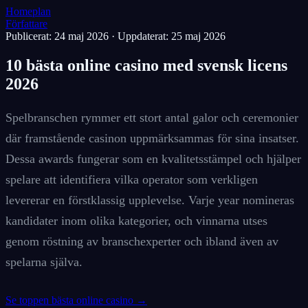
Homeplan
Författare
Publicerat: 24 maj 2026
·
Uppdaterat: 25 maj 2026
10 bästa online casino med svensk licens
2026
Spelbranschen rymmer ett stort antal galor och ceremonier
där framstående casinon uppmärksammas för sina insatser.
Dessa awards fungerar som en kvalitetsstämpel och hjälper
spelare att identifiera vilka operator som verkligen
levererar en förstklassig upplevelse. Varje year nomineras
kandidater inom olika kategorier, och vinnarna utses
genom röstning av branschexperter och ibland även av
spelarna själva.
Se toppen bästa online casino →