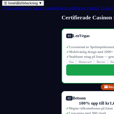
☰
Innehållsförteckning
▼
1
Vilka utmärkelser kan ett casino få och varför är de viktiga?
2
Lista: 
Certifierade Casinon
LeoVegas
#1
Licensierad av Spelinspektionen
✓
Mobilvänlig design med 2000+ 
✓
Snabbaste uttag på listan — ge
✓
Visa
Mastercard
Bitcoin
Skr
🎰 Bäs
Betsson
#2
100% upp till kr1,
Högsta välkomstbonus på listan
✓
Livecasino med 300+ bord
✓