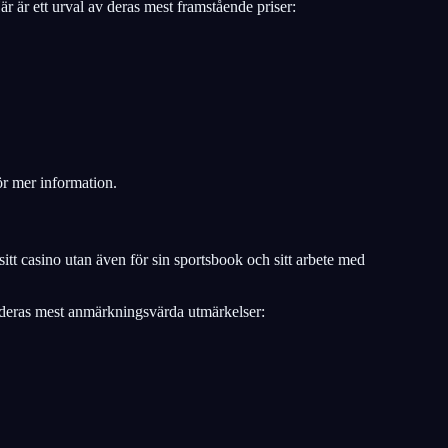
är ett urval av deras mest framstående priser:
ör mer information.
itt casino utan även för sin sportsbook och sitt arbete med
v deras mest anmärkningsvärda utmärkelser: