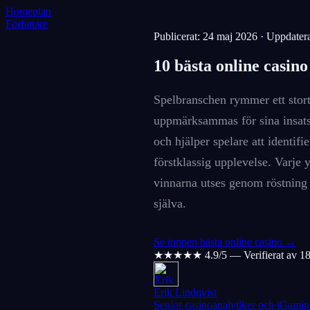
Homeplan
Författare
Publicerat: 24 maj 2026
·
Uppdatera
10 bästa online casin
Spelbranschen rymmer ett stort
uppmärksammas för sina insats
och hjälper spelare att identif
förstklassig upplevelse. Varje
vinnarna utses genom röstning 
själva.
Se toppen bästa online casino →
★★★★★
4.9/5 — Verifierat av 18
Erik Lindqvist
Senior casinoanalytiker och iGamin