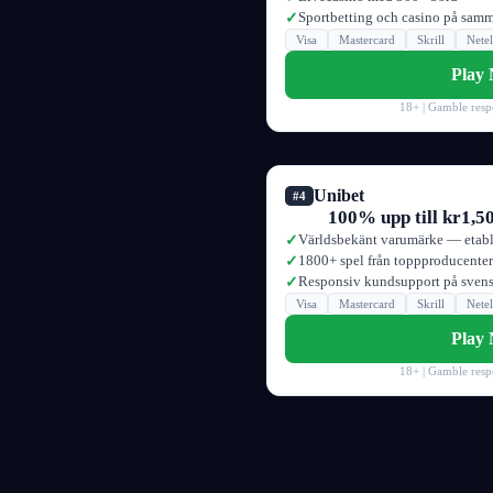
Sportbetting och casino på samm
✓
Visa
Mastercard
Skrill
Netel
Play
18+ | Gamble resp
Unibet
#4
100% upp till kr1,50
Världsbekänt varumärke — etabl
✓
1800+ spel från toppproducenter
✓
Responsiv kundsupport på sven
✓
Visa
Mastercard
Skrill
Netel
Play
18+ | Gamble resp