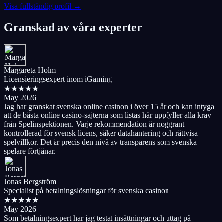
Visa fullständig profil →
Granskad av våra experter
Margareta Holm
Licensieringsexpert inom iGaming
★★★★★
May 2026
Jag har granskat svenska online casinon i över 15 år och kan intyga
att de bästa online casino-sajterna som listas här uppfyller alla krav
från Spelinspektionen. Varje rekommendation är noggrant
kontrollerad för svensk licens, säker datahantering och rättvisa
spelvillkor. Det är precis den nivå av transparens som svenska
spelare förtjänar.
Jonas Bergström
Specialist på betalningslösningar för svenska casinon
★★★★★
May 2026
Som betalningsexpert har jag testat insättningar och uttag på