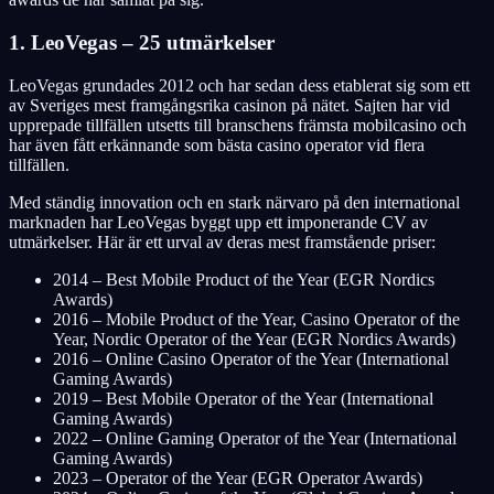
1. LeoVegas – 25 utmärkelser
LeoVegas grundades 2012 och har sedan dess etablerat sig som ett
av Sveriges mest framgångsrika casinon på nätet. Sajten har vid
upprepade tillfällen utsetts till branschens främsta mobilcasino och
har även fått erkännande som bästa casino operator vid flera
tillfällen.
Med ständig innovation och en stark närvaro på den international
marknaden har LeoVegas byggt upp ett imponerande CV av
utmärkelser. Här är ett urval av deras mest framstående priser:
2014 – Best Mobile Product of the Year (EGR Nordics
Awards)
2016 – Mobile Product of the Year, Casino Operator of the
Year, Nordic Operator of the Year (EGR Nordics Awards)
2016 – Online Casino Operator of the Year (International
Gaming Awards)
2019 – Best Mobile Operator of the Year (International
Gaming Awards)
2022 – Online Gaming Operator of the Year (International
Gaming Awards)
2023 – Operator of the Year (EGR Operator Awards)