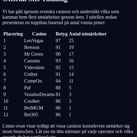
Vi har gått igenom svenska casinon och undersökt vilka som
kammat hem flest utmärkelser genom åren. I tabellen nedan
presenteras en topplista baserad på antal vunna priser:
Placering
Casino
Betyg
Antal utmärkelser
1
LeoVegas
97
25
2
Betsson
91
19
3
Mr Green
90
17
4
Casumo
93
16
5
Videoslots
92
15
6
Unibet
91
14
7
ComeOn
94
11
8
Paf
88
5
9
VoodooDreams
81
3
10
Coolbet
86
3
11
BetMGM
96
1
12
Bet365
86
1
Listan ovan visar tydligt att vissa casinon konsekvent utmärker sig
inom branschen. Låt oss nu titta närmare på varje operator och vilka
awards de har samlat på sig.