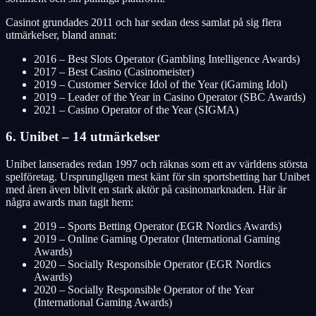
Casinot grundades 2011 och har sedan dess samlat på sig flera
utmärkelser, bland annat:
2016 – Best Slots Operator (Gambling Intelligence Awards)
2017 – Best Casino (Casinomeister)
2019 – Customer Service Idol of the Year (iGaming Idol)
2019 – Leader of the Year in Casino Operator (SBC Awards)
2021 – Casino Operator of the Year (SIGMA)
6. Unibet – 14 utmärkelser
Unibet lanserades redan 1997 och räknas som ett av världens största
spelföretag. Ursprungligen mest känt för sin sportsbetting har Unibet
med åren även blivit en stark aktör på casinomarknaden. Här är
några awards man tagit hem:
2019 – Sports Betting Operator (EGR Nordics Awards)
2019 – Online Gaming Operator (International Gaming
Awards)
2020 – Socially Responsible Operator (EGR Nordics
Awards)
2020 – Socially Responsible Operator of the Year
(International Gaming Awards)