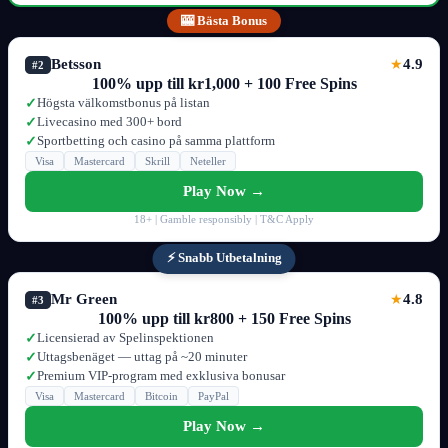
🎰 Bästa Bonus
Betsson
4.9
★
#2
100% upp till kr1,000 + 100 Free Spins
Högsta välkomstbonus på listan
✓
Livecasino med 300+ bord
✓
Sportbetting och casino på samma plattform
✓
Visa
Mastercard
Skrill
Neteller
Play Now →
18+ | Gamble responsibly | T&C Apply
⚡ Snabb Utbetalning
Mr Green
4.8
★
#3
100% upp till kr800 + 150 Free Spins
Licensierad av Spelinspektionen
✓
Uttagsbenäget — uttag på ~20 minuter
✓
Premium VIP-program med exklusiva bonusar
✓
Visa
Mastercard
Bitcoin
PayPal
Play Now →