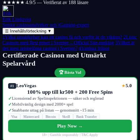
★★★★★
4.9/5 — Verifierat av 188 läsare
Erik Lindqvist
Senior casinoanalytiker och iGaming-expert
☰
Innehållsförteckning
▼
1
Vilka utmärkelser kan ett casino få och varför är de viktiga?
2
Lista:
Casinon med flest priser i Sverige – Official Site-ranking
3
Vilket är
det mest prisbelönta casinot i Sverige?
4
Vanliga frågor
Certifierade Casinon med Utmärkt
Spelarvård
🏆 Bästa Val
LeoVegas
5.0
★
#1
100% upp till kr500 + 200 Free Spins
Licensierad av Spelinspektionen — säker och reglerad
✓
Mobilvänlig design med 2000+ spel
✓
Snabbaste uttag på listan — genomsnitt ~15 min
✓
Visa
Mastercard
Bitcoin
Skrill
Bank Transfer
Play Now →
18+ | Gamble responsibly | T&C Apply