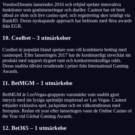
VoodooDreams lanserades 2016 och erbjöd spelare innovativa
funktioner som gratisturneringar och dueller. Casinot har ett brett
utbud av slots och live casino-spel, och registrering sker smidigt via
BankID. Deras nyskapande approach har belönats med flera awards
från EGR.
10. Coolbet – 3 utmärkelser
Coolbet är populärt bland spelare som vill kombinera betting med
casinospel. Efter lanseringen 2017 har de kontinuerligt utvecklat sin
produkt med support dygnet runt och konkurrenskraftiga odds.
Deras snabba tillväxt resulterade i priser från International Gaming
Awards.
11. BetMGM – 1 utmärkelse
BetMGM är LeoVegas-gruppens varumärke som snabbt gjort
intryck med sin lyxiga spelmiljö inspirerad av Las Vegas. Casinot
erbjuder exklusiva spel, jackpottar och en välkomstbonus med
freespins. Redan ett year efter lanseringen vann de Online Casino of
the Year vid Global Gaming Awards.
12. Bet365 – 1 utmärkelse