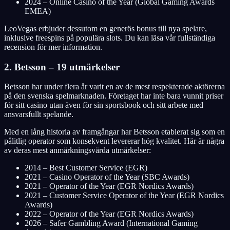
2024 – Online Casino of the Year (Global Gaming Awards
EMEA)
LeoVegas erbjuder dessutom en generös bonus till nya spelare,
inklusive freespins på populära slots. Du kan läsa vår fullständiga
recension för mer information.
2. Betsson – 19 utmärkelser
Betsson har under flera år varit en av de mest respekterade aktörerna
på den svenska spelmarknaden. Företaget har inte bara vunnit priser
för sitt casino utan även för sin sportsbook och sitt arbete med
ansvarsfullt spelande.
Med en lång historia av framgångar har Betsson etablerat sig som en
pålitlig operator som konsekvent levererar hög kvalitet. Här är några
av deras mest anmärkningsvärda utmärkelser:
2014 – Best Customer Service (EGR)
2021 – Casino Operator of the Year (SBC Awards)
2021 – Operator of the Year (EGR Nordics Awards)
2021 – Customer Service Operator of the Year (EGR Nordics
Awards)
2022 – Operator of the Year (EGR Nordics Awards)
2026 – Safer Gambling Award (International Gaming