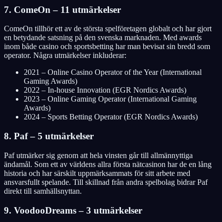
7. ComeOn – 11 utmärkelser
ComeOn tillhör ett av de största spelföretagen globalt och har gjort
en betydande satsning på den svenska marknaden. Med awards
inom både casino och sportsbetting har man bevisat sin bredd som
operator. Några utmärkelser inkluderar:
2021 – Online Casino Operator of the Year (International
Gaming Awards)
2022 – In-house Innovation (EGR Nordics Awards)
2023 – Online Gaming Operator (International Gaming
Awards)
2024 – Sports Betting Operator (EGR Nordics Awards)
8. Paf – 5 utmärkelser
Paf utmärker sig genom att hela vinsten går till allmännyttiga
ändamål. Som ett av världens allra första nätcasinon har de en lång
historia och har särskilt uppmärksammats för sitt arbete med
ansvarsfullt spelande. Till skillnad från andra spelbolag bidrar Paf
direkt till samhällsnyttan.
9. VoodooDreams – 3 utmärkelser