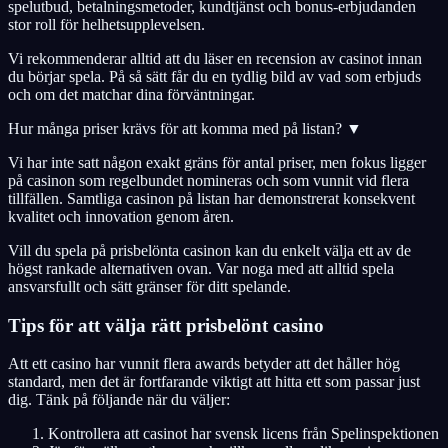
spelutbud, betalningsmetoder, kundtjänst och bonus-erbjudanden
stor roll för helhetsupplevelsen.
Vi rekommenderar alltid att du läser en recension av casinot innan
du börjar spela. På så sätt får du en tydlig bild av vad som erbjuds
och om det matchar dina förväntningar.
Hur många priser krävs för att komma med på listan?
▼
Vi har inte satt någon exakt gräns för antal priser, men fokus ligger
på casinon som regelbundet nomineras och som vunnit vid flera
tillfällen. Samtliga casinon på listan har demonstrerat konsekvent
kvalitet och innovation genom åren.
Vill du spela på prisbelönta casinon kan du enkelt välja ett av de
högst rankade alternativen ovan. Var noga med att alltid spela
ansvarsfullt och sätt gränser för ditt spelande.
Tips för att välja rätt prisbelönt casino
Att ett casino har vunnit flera awards betyder att det håller hög
standard, men det är fortfarande viktigt att hitta ett som passar just
dig. Tänk på följande när du väljer:
Kontrollera att casinot har svensk licens från Spelinspektionen