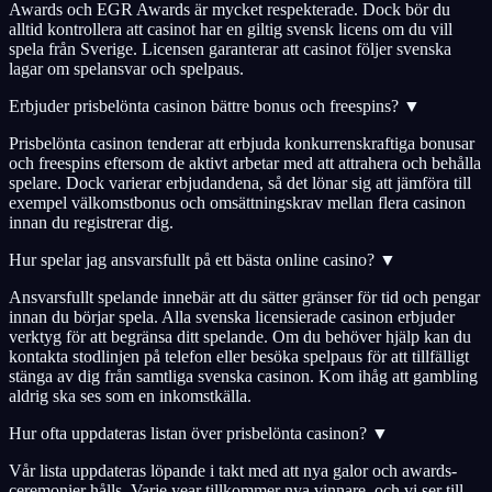
Awards och EGR Awards är mycket respekterade. Dock bör du
alltid kontrollera att casinot har en giltig svensk licens om du vill
spela från Sverige. Licensen garanterar att casinot följer svenska
lagar om spelansvar och spelpaus.
Erbjuder prisbelönta casinon bättre bonus och freespins?
▼
Prisbelönta casinon tenderar att erbjuda konkurrenskraftiga bonusar
och freespins eftersom de aktivt arbetar med att attrahera och behålla
spelare. Dock varierar erbjudandena, så det lönar sig att jämföra till
exempel välkomstbonus och omsättningskrav mellan flera casinon
innan du registrerar dig.
Hur spelar jag ansvarsfullt på ett bästa online casino?
▼
Ansvarsfullt spelande innebär att du sätter gränser för tid och pengar
innan du börjar spela. Alla svenska licensierade casinon erbjuder
verktyg för att begränsa ditt spelande. Om du behöver hjälp kan du
kontakta stodlinjen på telefon eller besöka spelpaus för att tillfälligt
stänga av dig från samtliga svenska casinon. Kom ihåg att gambling
aldrig ska ses som en inkomstkälla.
Hur ofta uppdateras listan över prisbelönta casinon?
▼
Vår lista uppdateras löpande i takt med att nya galor och awards-
ceremonier hålls. Varje year tillkommer nya vinnare, och vi ser till