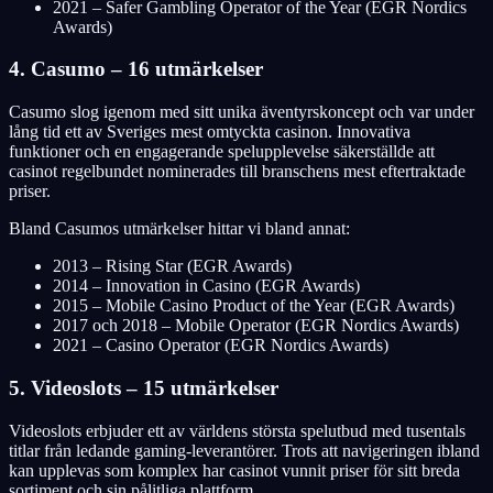
2021 – Safer Gambling Operator of the Year (EGR Nordics
Awards)
4. Casumo – 16 utmärkelser
Casumo slog igenom med sitt unika äventyrskoncept och var under
lång tid ett av Sveriges mest omtyckta casinon. Innovativa
funktioner och en engagerande spelupplevelse säkerställde att
casinot regelbundet nominerades till branschens mest eftertraktade
priser.
Bland Casumos utmärkelser hittar vi bland annat:
2013 – Rising Star (EGR Awards)
2014 – Innovation in Casino (EGR Awards)
2015 – Mobile Casino Product of the Year (EGR Awards)
2017 och 2018 – Mobile Operator (EGR Nordics Awards)
2021 – Casino Operator (EGR Nordics Awards)
5. Videoslots – 15 utmärkelser
Videoslots erbjuder ett av världens största spelutbud med tusentals
titlar från ledande gaming-leverantörer. Trots att navigeringen ibland
kan upplevas som komplex har casinot vunnit priser för sitt breda
sortiment och sin pålitliga plattform.