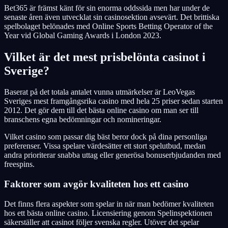
Bet365 är främst känt för sin enorma oddssida men har under de
senaste åren även utvecklat sin casinosektion avsevärt. Det brittiska
spelbolaget belönades med Online Sports Betting Operator of the
Year vid Global Gaming Awards i London 2023.
Vilket är det mest prisbelönta casinot i
Sverige?
Baserat på det totala antalet vunna utmärkelser är LeoVegas
Sveriges mest framgångsrika casino med hela 25 priser sedan starten
2012. Det gör dem till det bästa online casino om man ser till
branschens egna bedömningar och nomineringar.
Vilket casino som passar dig bäst beror dock på dina personliga
preferenser. Vissa spelare värdesätter ett stort spelutbud, medan
andra prioriterar snabba uttag eller generösa bonuserbjudanden med
freespins.
Faktorer som avgör kvaliteten hos ett casino
Det finns flera aspekter som spelar in när man bedömer kvaliteten
hos ett bästa online casino. Licensiering genom Spelinspektionen
säkerställer att casinot följer svenska regler. Utöver det spelar