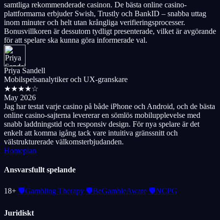
samtliga rekommenderade casinon. De bästa online casino-
plattformarna erbjuder Swish, Trustly och BankID – snabba uttag
inom minuter och helt utan krångliga verifieringsprocesser.
Bonusvillkoren är dessutom tydligt presenterade, vilket är avgörande
för att spelare ska kunna göra informerade val.
Priya Sandell
Mobilspelsanalytiker och UX-granskare
★★★★☆
May 2026
Jag har testat varje casino på både iPhone och Android, och de bästa
online casino-sajterna levererar en sömlös mobilupplevelse med
snabb laddningstid och responsiv design. För nya spelare är det
enkelt att komma igång tack vare intuitiva gränssnitt och
välstrukturerade välkomsterbjudanden.
Homeplan
Ansvarsfullt spelande
18+
🛡️
Gambling Therapy
🛡️
BeGambleAware
🛡️
NCPG
Juridiskt