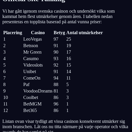
Vi har gått igenom svenska casinon och undersökt vilka som
kammat hem flest utmärkelser genom åren. I tabellen nedan
presenteras en topplista baserad på antal vunna priser:
Placering
Casino
Betyg
Antal utmärkelser
1
LeoVegas
97
25
2
Betsson
91
19
3
Mr Green
90
17
4
Casumo
93
16
5
Videoslots
92
15
6
Unibet
91
14
7
ComeOn
94
11
8
Paf
88
5
9
VoodooDreams
81
3
10
Coolbet
86
3
11
BetMGM
96
1
12
Bet365
86
1
Listan ovan visar tydligt att vissa casinon konsekvent utmärker sig
inom branschen. Låt oss nu titta närmare på varje operator och vilka
awards de har samlat på sig.