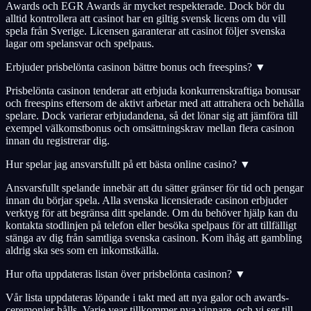
Awards och EGR Awards är mycket respekterade. Dock bör du
alltid kontrollera att casinot har en giltig svensk licens om du vill
spela från Sverige. Licensen garanterar att casinot följer svenska
lagar om spelansvar och spelpaus.
Erbjuder prisbelönta casinon bättre bonus och freespins?
▼
Prisbelönta casinon tenderar att erbjuda konkurrenskraftiga bonusar
och freespins eftersom de aktivt arbetar med att attrahera och behålla
spelare. Dock varierar erbjudandena, så det lönar sig att jämföra till
exempel välkomstbonus och omsättningskrav mellan flera casinon
innan du registrerar dig.
Hur spelar jag ansvarsfullt på ett bästa online casino?
▼
Ansvarsfullt spelande innebär att du sätter gränser för tid och pengar
innan du börjar spela. Alla svenska licensierade casinon erbjuder
verktyg för att begränsa ditt spelande. Om du behöver hjälp kan du
kontakta stodlinjen på telefon eller besöka spelpaus för att tillfälligt
stänga av dig från samtliga svenska casinon. Kom ihåg att gambling
aldrig ska ses som en inkomstkälla.
Hur ofta uppdateras listan över prisbelönta casinon?
▼
Vår lista uppdateras löpande i takt med att nya galor och awards-
ceremonier hålls. Varje year tillkommer nya vinnare, och vi ser till