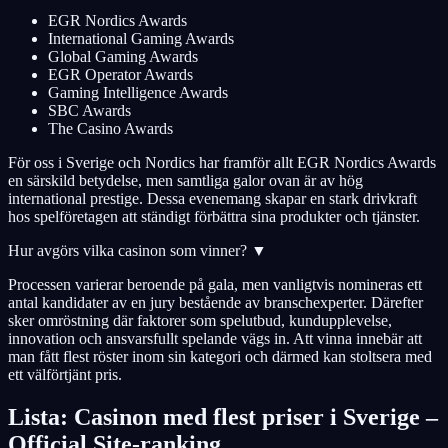
EGR Nordics Awards
International Gaming Awards
Global Gaming Awards
EGR Operator Awards
Gaming Intelligence Awards
SBC Awards
The Casino Awards
För oss i Sverige och Nordics har framför allt EGR Nordics Awards
en särskild betydelse, men samtliga galor ovan är av hög
international prestige. Dessa evenemang skapar en stark drivkraft
hos spelföretagen att ständigt förbättra sina produkter och tjänster.
Hur avgörs vilka casinon som vinner?
▼
Processen varierar beroende på gala, men vanligtvis nomineras ett
antal kandidater av en jury bestående av branschexperter. Därefter
sker omröstning där faktorer som spelutbud, kundupplevelse,
innovation och ansvarsfullt spelande vägs in. Att vinna innebär att
man fått flest röster inom sin kategori och därmed kan stoltsera med
ett välförtjänt pris.
Lista: Casinon med flest priser i Sverige –
Official Site-ranking