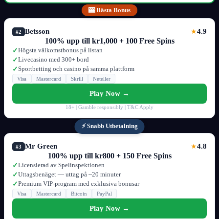
🎰 Bästa Bonus
Betsson
4.9
★
#2
100% upp till kr1,000 + 100 Free Spins
Högsta välkomstbonus på listan
✓
Livecasino med 300+ bord
✓
Sportbetting och casino på samma plattform
✓
Visa
Mastercard
Skrill
Neteller
Play Now →
18+ | Gamble responsibly | T&C Apply
⚡ Snabb Utbetalning
Mr Green
4.8
★
#3
100% upp till kr800 + 150 Free Spins
Licensierad av Spelinspektionen
✓
Uttagsbenäget — uttag på ~20 minuter
✓
Premium VIP-program med exklusiva bonusar
✓
Visa
Mastercard
Bitcoin
PayPal
Play Now →