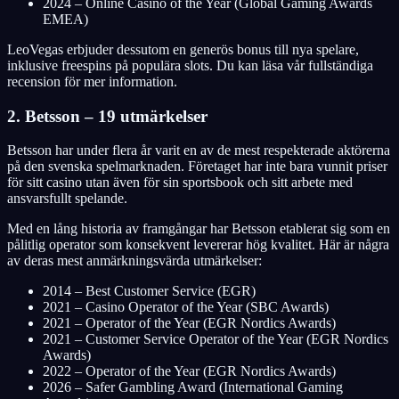
2024 – Online Casino of the Year (Global Gaming Awards
EMEA)
LeoVegas erbjuder dessutom en generös bonus till nya spelare,
inklusive freespins på populära slots. Du kan läsa vår fullständiga
recension för mer information.
2. Betsson – 19 utmärkelser
Betsson har under flera år varit en av de mest respekterade aktörerna
på den svenska spelmarknaden. Företaget har inte bara vunnit priser
för sitt casino utan även för sin sportsbook och sitt arbete med
ansvarsfullt spelande.
Med en lång historia av framgångar har Betsson etablerat sig som en
pålitlig operator som konsekvent levererar hög kvalitet. Här är några
av deras mest anmärkningsvärda utmärkelser:
2014 – Best Customer Service (EGR)
2021 – Casino Operator of the Year (SBC Awards)
2021 – Operator of the Year (EGR Nordics Awards)
2021 – Customer Service Operator of the Year (EGR Nordics
Awards)
2022 – Operator of the Year (EGR Nordics Awards)
2026 – Safer Gambling Award (International Gaming