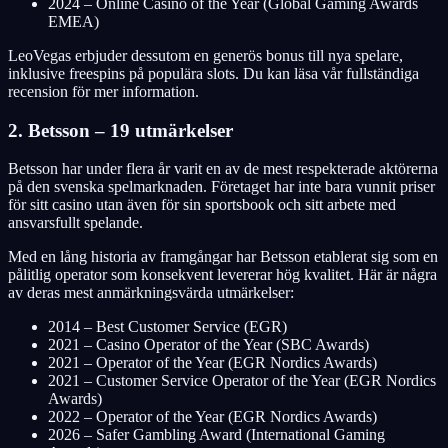
2024 – Online Casino of the Year (Global Gaming Awards
EMEA)
LeoVegas erbjuder dessutom en generös bonus till nya spelare,
inklusive freespins på populära slots. Du kan läsa vår fullständiga
recension för mer information.
2. Betsson – 19 utmärkelser
Betsson har under flera år varit en av de mest respekterade aktörerna
på den svenska spelmarknaden. Företaget har inte bara vunnit priser
för sitt casino utan även för sin sportsbook och sitt arbete med
ansvarsfullt spelande.
Med en lång historia av framgångar har Betsson etablerat sig som en
pålitlig operator som konsekvent levererar hög kvalitet. Här är några
av deras mest anmärkningsvärda utmärkelser:
2014 – Best Customer Service (EGR)
2021 – Casino Operator of the Year (SBC Awards)
2021 – Operator of the Year (EGR Nordics Awards)
2021 – Customer Service Operator of the Year (EGR Nordics
Awards)
2022 – Operator of the Year (EGR Nordics Awards)
2026 – Safer Gambling Award (International Gaming