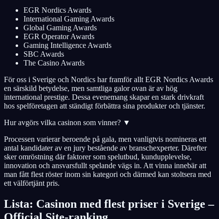
EGR Nordics Awards
International Gaming Awards
Global Gaming Awards
EGR Operator Awards
Gaming Intelligence Awards
SBC Awards
The Casino Awards
För oss i Sverige och Nordics har framför allt EGR Nordics Awards
en särskild betydelse, men samtliga galor ovan är av hög
international prestige. Dessa evenemang skapar en stark drivkraft
hos spelföretagen att ständigt förbättra sina produkter och tjänster.
Hur avgörs vilka casinon som vinner?
▼
Processen varierar beroende på gala, men vanligtvis nomineras ett
antal kandidater av en jury bestående av branschexperter. Därefter
sker omröstning där faktorer som spelutbud, kundupplevelse,
innovation och ansvarsfullt spelande vägs in. Att vinna innebär att
man fått flest röster inom sin kategori och därmed kan stoltsera med
ett välförtjänt pris.
Lista: Casinon med flest priser i Sverige –
Official Site-ranking