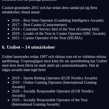
Casinot grundades 2011 och har sedan dess samlat på sig flera
utmärkelser, bland annat:
2016 – Best Slots Operator (Gambling Intelligence Awards)
2017 – Best Casino (Casinomeister)
2019 – Customer Service Idol of the Year (iGaming Idol)
2019 – Leader of the Year in Casino Operator (SBC Awards)
2021 – Casino Operator of the Year (SIGMA)
6. Unibet – 14 utmärkelser
Unibet lanserades redan 1997 och räknas som ett av världens största
spelföretag. Ursprungligen mest känt för sin sportsbetting har Unibet
med åren även blivit en stark aktör på casinomarknaden. Här är
några awards man tagit hem:
2019 – Sports Betting Operator (EGR Nordics Awards)
2019 – Online Gaming Operator (International Gaming
Awards)
2020 – Socially Responsible Operator (EGR Nordics
Awards)
2020 – Socially Responsible Operator of the Year
(International Gaming Awards)