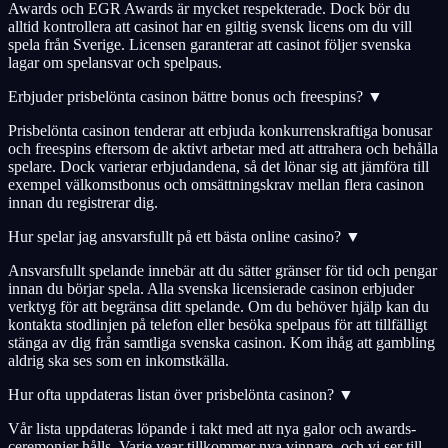
Awards och EGR Awards är mycket respekterade. Dock bör du
alltid kontrollera att casinot har en giltig svensk licens om du vill
spela från Sverige. Licensen garanterar att casinot följer svenska
lagar om spelansvar och spelpaus.
Erbjuder prisbelönta casinon bättre bonus och freespins?
▼
Prisbelönta casinon tenderar att erbjuda konkurrenskraftiga bonusar
och freespins eftersom de aktivt arbetar med att attrahera och behålla
spelare. Dock varierar erbjudandena, så det lönar sig att jämföra till
exempel välkomstbonus och omsättningskrav mellan flera casinon
innan du registrerar dig.
Hur spelar jag ansvarsfullt på ett bästa online casino?
▼
Ansvarsfullt spelande innebär att du sätter gränser för tid och pengar
innan du börjar spela. Alla svenska licensierade casinon erbjuder
verktyg för att begränsa ditt spelande. Om du behöver hjälp kan du
kontakta stodlinjen på telefon eller besöka spelpaus för att tillfälligt
stänga av dig från samtliga svenska casinon. Kom ihåg att gambling
aldrig ska ses som en inkomstkälla.
Hur ofta uppdateras listan över prisbelönta casinon?
▼
Vår lista uppdateras löpande i takt med att nya galor och awards-
ceremonier hålls. Varje year tillkommer nya vinnare, och vi ser till