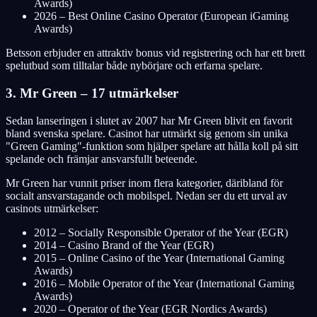
Awards)
2026 – Best Online Casino Operator (European iGaming
Awards)
Betsson erbjuder en attraktiv bonus vid registrering och har ett brett
spelutbud som tilltalar både nybörjare och erfarna spelare.
3. Mr Green – 17 utmärkelser
Sedan lanseringen i slutet av 2007 har Mr Green blivit en favorit
bland svenska spelare. Casinot har utmärkt sig genom sin unika
"Green Gaming"-funktion som hjälper spelare att hålla koll på sitt
spelande och främjar ansvarsfullt beteende.
Mr Green har vunnit priser inom flera kategorier, däribland för
socialt ansvarstagande och mobilspel. Nedan ser du ett urval av
casinots utmärkelser:
2012 – Socially Responsible Operator of the Year (EGR)
2014 – Casino Brand of the Year (EGR)
2015 – Online Casino of the Year (International Gaming
Awards)
2016 – Mobile Operator of the Year (International Gaming
Awards)
2020 – Operator of the Year (EGR Nordics Awards)