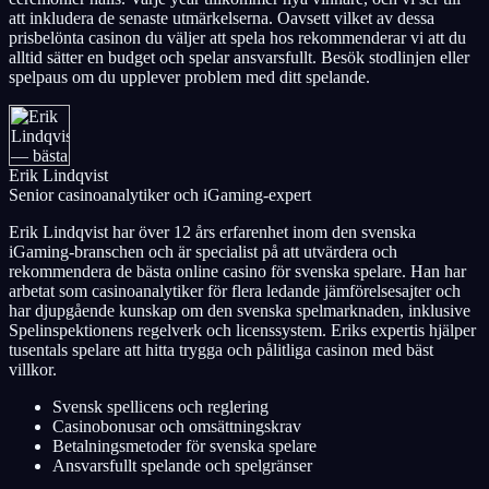
att inkludera de senaste utmärkelserna. Oavsett vilket av dessa
prisbelönta casinon du väljer att spela hos rekommenderar vi att du
alltid sätter en budget och spelar ansvarsfullt. Besök stodlinjen eller
spelpaus om du upplever problem med ditt spelande.
Erik Lindqvist
Senior casinoanalytiker och iGaming-expert
Erik Lindqvist har över 12 års erfarenhet inom den svenska
iGaming-branschen och är specialist på att utvärdera och
rekommendera de bästa online casino för svenska spelare. Han har
arbetat som casinoanalytiker för flera ledande jämförelsesajter och
har djupgående kunskap om den svenska spelmarknaden, inklusive
Spelinspektionens regelverk och licenssystem. Eriks expertis hjälper
tusentals spelare att hitta trygga och pålitliga casinon med bäst
villkor.
Svensk spellicens och reglering
Casinobonusar och omsättningskrav
Betalningsmetoder för svenska spelare
Ansvarsfullt spelande och spelgränser