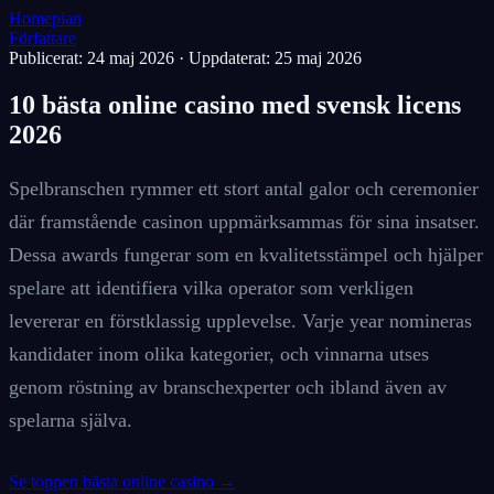
Homeplan
Författare
Publicerat: 24 maj 2026
·
Uppdaterat: 25 maj 2026
10 bästa online casino med svensk licens
2026
Spelbranschen rymmer ett stort antal galor och ceremonier
där framstående casinon uppmärksammas för sina insatser.
Dessa awards fungerar som en kvalitetsstämpel och hjälper
spelare att identifiera vilka operator som verkligen
levererar en förstklassig upplevelse. Varje year nomineras
kandidater inom olika kategorier, och vinnarna utses
genom röstning av branschexperter och ibland även av
spelarna själva.
Se toppen bästa online casino →