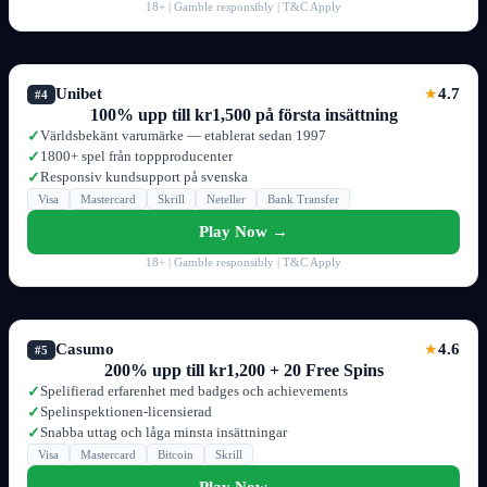
18+ | Gamble responsibly | T&C Apply
Unibet
4.7
★
#4
100% upp till kr1,500 på första insättning
Världsbekänt varumärke — etablerat sedan 1997
✓
1800+ spel från toppproducenter
✓
Responsiv kundsupport på svenska
✓
Visa
Mastercard
Skrill
Neteller
Bank Transfer
Play Now →
18+ | Gamble responsibly | T&C Apply
Casumo
4.6
★
#5
200% upp till kr1,200 + 20 Free Spins
Spelifierad erfarenhet med badges och achievements
✓
Spelinspektionen-licensierad
✓
Snabba uttag och låga minsta insättningar
✓
Visa
Mastercard
Bitcoin
Skrill
Play Now →