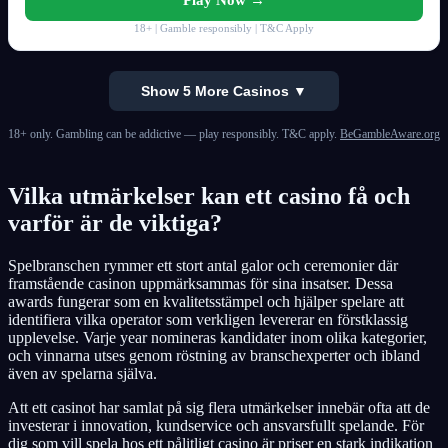
18+ | Gamble responsibly | T&C Apply
Show 5 More Casinos ▼
18+ only. Gambling can be addictive — play responsibly. T&C apply.
BeGambleAware.org
Vilka utmärkelser kan ett casino få och
varför är de viktiga?
Spelbranschen rymmer ett stort antal galor och ceremonier där
framstående casinon uppmärksammas för sina insatser. Dessa
awards fungerar som en kvalitetsstämpel och hjälper spelare att
identifiera vilka operator som verkligen levererar en förstklassig
upplevelse. Varje year nomineras kandidater inom olika kategorier,
och vinnarna utses genom röstning av branschexperter och ibland
även av spelarna själva.
Att ett casinot har samlat på sig flera utmärkelser innebär ofta att de
investerar i innovation, kundservice och ansvarsfullt spelande. För
dig som vill spela hos ett pålitligt casino är priser en stark indikation