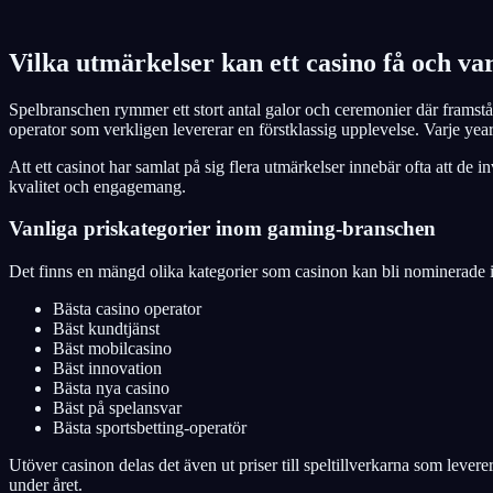
Vilka utmärkelser kan ett casino få och var
Spelbranschen rymmer ett stort antal galor och ceremonier där framstå
operator som verkligen levererar en förstklassig upplevelse. Varje ye
Att ett casinot har samlat på sig flera utmärkelser innebär ofta att de i
kvalitet och engagemang.
Vanliga priskategorier inom gaming-branschen
Det finns en mängd olika kategorier som casinon kan bli nominerade i
Bästa casino operator
Bäst kundtjänst
Bäst mobilcasino
Bäst innovation
Bästa nya casino
Bäst på spelansvar
Bästa sportsbetting-operatör
Utöver casinon delas det även ut priser till speltillverkarna som leve
under året.