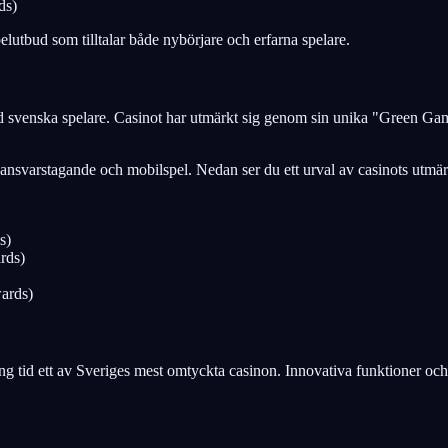
ds)
pelutbud som tilltalar både nybörjare och erfarna spelare.
nd svenska spelare. Casinot har utmärkt sig genom sin unika "Green Gami
t ansvarstagande och mobilspel. Nedan ser du ett urval av casinots utmär
s)
rds)
ards)
 tid ett av Sveriges mest omtyckta casinon. Innovativa funktioner och 