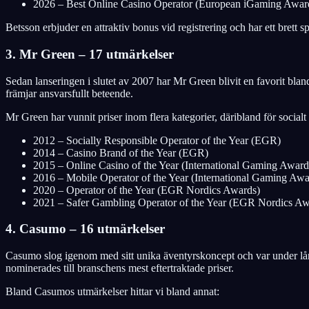
2026 – Best Online Casino Operator (European iGaming Awar
Betsson erbjuder en attraktiv bonus vid registrering och har ett brett s
3. Mr Green – 17 utmärkelser
Sedan lanseringen i slutet av 2007 har Mr Green blivit en favorit bla
främjar ansvarsfullt beteende.
Mr Green har vunnit priser inom flera kategorier, däribland för social
2012 – Socially Responsible Operator of the Year (EGR)
2014 – Casino Brand of the Year (EGR)
2015 – Online Casino of the Year (International Gaming Award
2016 – Mobile Operator of the Year (International Gaming Awa
2020 – Operator of the Year (EGR Nordics Awards)
2021 – Safer Gambling Operator of the Year (EGR Nordics Aw
4. Casumo – 16 utmärkelser
Casumo slog igenom med sitt unika äventyrskoncept och var under lång
nominerades till branschens mest eftertraktade priser.
Bland Casumos utmärkelser hittar vi bland annat: