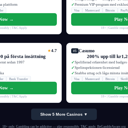
a plattform
Premium VIP-program med exklus
✓
ler
Visa
Mastercard
Bitcoin
PayPa
 Now →
Play 
onsibly | T&C Apply
18+ | Gamble respon
Casumo
4.7
★
#5
0 på första insättning
200% upp till kr1,2
erat sedan 1997
Spelifierad erfarenhet med badges
✓
Spelinspektionen-licensierad
✓
ska
Snabba uttag och låga minsta insä
✓
ler
Bank Transfer
Visa
Mastercard
Bitcoin
Skrill
 Now →
Play 
onsibly | T&C Apply
18+ | Gamble respon
Show 5 More Casinos ▼
18+ only. Gambling can be addictive — play responsibly. T&C apply.
BeGambleAware.org