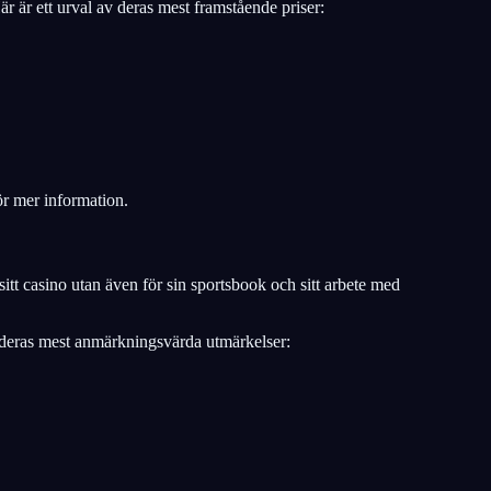
är ett urval av deras mest framstående priser:
ör mer information.
itt casino utan även för sin sportsbook och sitt arbete med
v deras mest anmärkningsvärda utmärkelser: