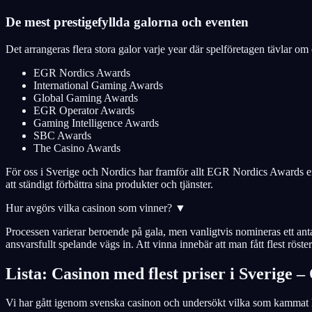
De mest prestigefyllda galorna och eventen
Det arrangeras flera stora galor varje year där spelföretagen tävlar om
EGR Nordics Awards
International Gaming Awards
Global Gaming Awards
EGR Operator Awards
Gaming Intelligence Awards
SBC Awards
The Casino Awards
För oss i Sverige och Nordics har framför allt EGR Nordics Awards en
att ständigt förbättra sina produkter och tjänster.
Hur avgörs vilka casinon som vinner?
▼
Processen varierar beroende på gala, men vanligtvis nomineras ett ant
ansvarsfullt spelande vägs in. Att vinna innebär att man fått flest röst
Lista: Casinon med flest priser i Sverige – 
Vi har gått igenom svenska casinon och undersökt vilka som kammat he