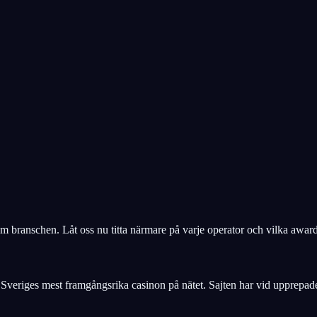
om branschen. Låt oss nu titta närmare på varje operator och vilka award
eriges mest framgångsrika casinon på nätet. Sajten har vid upprepade ti