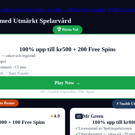
Casinon med flest priser i Sverige – Official Site-ranking
3
Vilket är det
 med Utmärkt Spelarvård
🏆 Bästa Val
100% upp till kr500 + 200 Free Spins
 — säker och reglerad
spel
nomsnitt ~15 min
ill
Bank Transfer
Play Now →
18+ | Gamble responsibly | T&C Apply
ta Bonus
⚡ Snabb Ut
Mr Green
4.9
★
#3
000 + 100 Free Spins
100% upp till kr80
Licensierad av Spelinspektionen
✓
Uttagsbenäget — uttag på ~20 min
✓