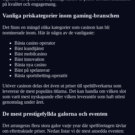
på kvalitet och engagemang.
Vanliga priskategorier inom gaming-branschen
Det finns en mängd olika kategorier som casinon kan bli
nominerade inom. Här är några av de vanligaste:
Bästa casino operator
Bäst kundtjänst
Bäst mobilcasino
Bäst innovation
Bästa nya casino
Bäst på spelansvar
Bästa sportsbetting-operatör
Utöver casinon delas det även ut priser till speltillverkarna som
levererar de mest populära titlarna. Det kan handla om vilken slot
som varit mest nyskapande eller vilken leverantör som haft störst
genomslag under året.
De mest prestigefyllda galorna och eventen
Det arrangeras flera stora galor varje year där spelföretagen tävlar
om eftertraktade priser. Nedan listar vi de mest ansedda eventen: