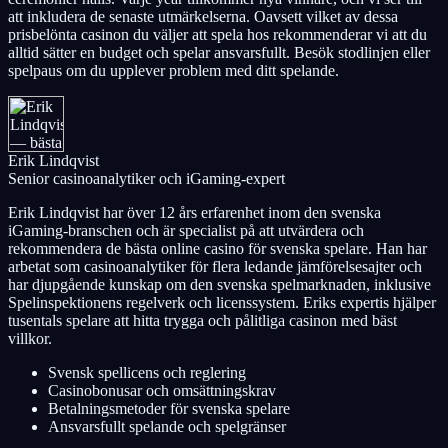
att inkludera de senaste utmärkelserna. Oavsett vilket av dessa
prisbelönta casinon du väljer att spela hos rekommenderar vi att du
alltid sätter en budget och spelar ansvarsfullt. Besök stodlinjen eller
spelpaus om du upplever problem med ditt spelande.
Erik Lindqvist
Senior casinoanalytiker och iGaming-expert
Erik Lindqvist har över 12 års erfarenhet inom den svenska
iGaming-branschen och är specialist på att utvärdera och
rekommendera de bästa online casino för svenska spelare. Han har
arbetat som casinoanalytiker för flera ledande jämförelsesajter och
har djupgående kunskap om den svenska spelmarknaden, inklusive
Spelinspektionens regelverk och licenssystem. Eriks expertis hjälper
tusentals spelare att hitta trygga och pålitliga casinon med bäst
villkor.
Svensk spellicens och reglering
Casinobonusar och omsättningskrav
Betalningsmetoder för svenska spelare
Ansvarsfullt spelande och spelgränser