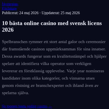
Homeplan
Författare
Publicerat: 24 maj 2026
·
Uppdaterat: 25 maj 2026
10 bästa online casino med svensk licens
2026
Spelbranschen rymmer ett stort antal galor och ceremonier
där framstående casinon uppmärksammas för sina insatser.
Dessa awards fungerar som en kvalitetsstämpel och hjälper
spelare att identifiera vilka operator som verkligen
levererar en förstklassig upplevelse. Varje year nomineras
kandidater inom olika kategorier, och vinnarna utses
genom röstning av branschexperter och ibland även av
spelarna själva.
Se toppen bästa online casino →