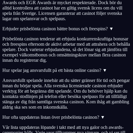
Awards och EGR Awards är mycket respekterade. Dock bör du
alltid kontrollera att casinot har en giltig svensk licens om du vill
spela från Sverige. Licensen garanterar att casinot följer svenska
lagar om spelansvar och spelpaus.
Erbjuder prisbelönta casinon bättre bonus och freespins?
▼
Prisbelönta casinon tenderar att erbjuda konkurrenskraftiga bonusar
och freespins eftersom de aktivt arbetar med att attrahera och behålla
spelare. Dock varierar erbjudandena, så det lönar sig att jämföra till
exempel välkomstbonus och omsättningskrav mellan flera casinon
innan du registrerar dig.
Hur spelar jag ansvarsfullt på ett bästa online casino?
▼
Ansvarsfullt spelande innebär att du sätter gränser för tid och pengar
innan du börjar spela. Alla svenska licensierade casinon erbjuder
verktyg för att begränsa ditt spelande. Om du behöver hjälp kan du
kontakta stodlinjen på telefon eller besöka spelpaus för att tillfälligt
stänga av dig från samtliga svenska casinon. Kom ihåg att gambling
aldrig ska ses som en inkomstkälla.
Hur ofta uppdateras listan över prisbelönta casinon?
▼
Vår lista uppdateras löpande i takt med att nya galor och awards-
ceremonier hålls. Varje year tillkommer nya vinnare, och vi ser till