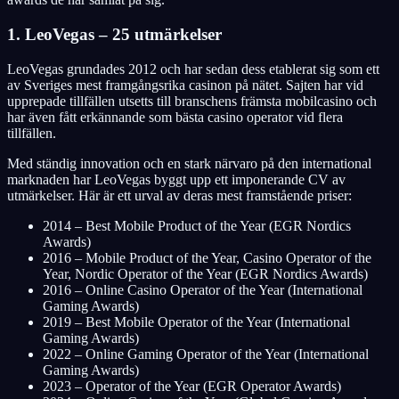
1. LeoVegas – 25 utmärkelser
LeoVegas grundades 2012 och har sedan dess etablerat sig som ett
av Sveriges mest framgångsrika casinon på nätet. Sajten har vid
upprepade tillfällen utsetts till branschens främsta mobilcasino och
har även fått erkännande som bästa casino operator vid flera
tillfällen.
Med ständig innovation och en stark närvaro på den international
marknaden har LeoVegas byggt upp ett imponerande CV av
utmärkelser. Här är ett urval av deras mest framstående priser:
2014 – Best Mobile Product of the Year (EGR Nordics
Awards)
2016 – Mobile Product of the Year, Casino Operator of the
Year, Nordic Operator of the Year (EGR Nordics Awards)
2016 – Online Casino Operator of the Year (International
Gaming Awards)
2019 – Best Mobile Operator of the Year (International
Gaming Awards)
2022 – Online Gaming Operator of the Year (International
Gaming Awards)
2023 – Operator of the Year (EGR Operator Awards)