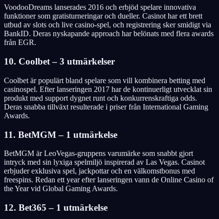
VoodooDreams lanserades 2016 och erbjöd spelare innovativa
funktioner som gratisturneringar och dueller. Casinot har ett brett
utbud av slots och live casino-spel, och registrering sker smidigt via
BankID. Deras nyskapande approach har belönats med flera awards
från EGR.
10. Coolbet – 3 utmärkelser
Coolbet är populärt bland spelare som vill kombinera betting med
casinospel. Efter lanseringen 2017 har de kontinuerligt utvecklat sin
produkt med support dygnet runt och konkurrenskraftiga odds.
Deras snabba tillväxt resulterade i priser från International Gaming
Awards.
11. BetMGM – 1 utmärkelse
BetMGM är LeoVegas-gruppens varumärke som snabbt gjort
intryck med sin lyxiga spelmiljö inspirerad av Las Vegas. Casinot
erbjuder exklusiva spel, jackpottar och en välkomstbonus med
freespins. Redan ett year efter lanseringen vann de Online Casino of
the Year vid Global Gaming Awards.
12. Bet365 – 1 utmärkelse