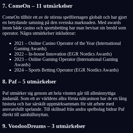
7. ComeOn – 11 utmärkelser
ComeOn tillhör ett av de största spelföretagen globalt och har gjort
en betydande satsning på den svenska marknaden. Med awards
inom både casino och sportsbetting har man bevisat sin bredd som
operator. Några utmärkelser inkluderar:
2021 – Online Casino Operator of the Year (International
Gaming Awards)
2022 – In-house Innovation (EGR Nordics Awards)
2023 – Online Gaming Operator (International Gaming
Awards)
2024 – Sports Betting Operator (EGR Nordics Awards)
8. Paf – 5 utmärkelser
Paf utmärker sig genom att hela vinsten går till allmännyttiga
ändamål. Som ett av världens allra första nätcasinon har de en lång
historia och har särskilt uppmärksammats för sitt arbete med
ansvarsfullt spelande. Till skillnad från andra spelbolag bidrar Paf
direkt till samhällsnyttan.
9. VoodooDreams – 3 utmärkelser