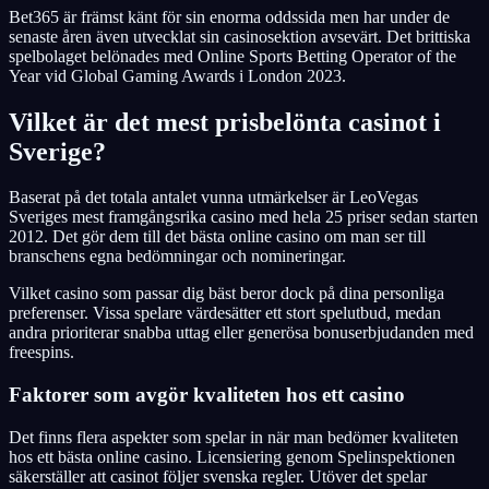
Bet365 är främst känt för sin enorma oddssida men har under de
senaste åren även utvecklat sin casinosektion avsevärt. Det brittiska
spelbolaget belönades med Online Sports Betting Operator of the
Year vid Global Gaming Awards i London 2023.
Vilket är det mest prisbelönta casinot i
Sverige?
Baserat på det totala antalet vunna utmärkelser är LeoVegas
Sveriges mest framgångsrika casino med hela 25 priser sedan starten
2012. Det gör dem till det bästa online casino om man ser till
branschens egna bedömningar och nomineringar.
Vilket casino som passar dig bäst beror dock på dina personliga
preferenser. Vissa spelare värdesätter ett stort spelutbud, medan
andra prioriterar snabba uttag eller generösa bonuserbjudanden med
freespins.
Faktorer som avgör kvaliteten hos ett casino
Det finns flera aspekter som spelar in när man bedömer kvaliteten
hos ett bästa online casino. Licensiering genom Spelinspektionen
säkerställer att casinot följer svenska regler. Utöver det spelar