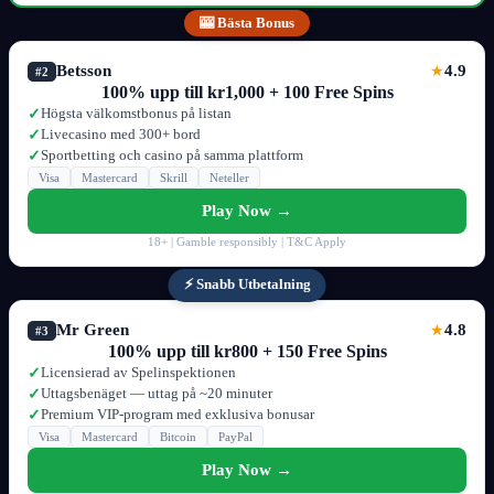
🎰 Bästa Bonus
Betsson
4.9
★
#2
100% upp till kr1,000 + 100 Free Spins
Högsta välkomstbonus på listan
✓
Livecasino med 300+ bord
✓
Sportbetting och casino på samma plattform
✓
Visa
Mastercard
Skrill
Neteller
Play Now →
18+ | Gamble responsibly | T&C Apply
⚡ Snabb Utbetalning
Mr Green
4.8
★
#3
100% upp till kr800 + 150 Free Spins
Licensierad av Spelinspektionen
✓
Uttagsbenäget — uttag på ~20 minuter
✓
Premium VIP-program med exklusiva bonusar
✓
Visa
Mastercard
Bitcoin
PayPal
Play Now →