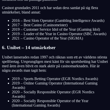
Casinot grundades 2011 och har sedan dess samlat på sig flera
utmärkelser, bland annat:
2016 – Best Slots Operator (Gambling Intelligence Awards)
2017 – Best Casino (Casinomeister)
2019 – Customer Service Idol of the Year (iGaming Idol)
2019 – Leader of the Year in Casino Operator (SBC Awards)
2021 – Casino Operator of the Year (SIGMA)
6. Unibet – 14 utmärkelser
Unibet lanserades redan 1997 och räknas som ett av världens största
spelföretag. Ursprungligen mest känt för sin sportsbetting har Unibet
med åren även blivit en stark aktör på casinomarknaden. Här är
några awards man tagit hem:
2019 – Sports Betting Operator (EGR Nordics Awards)
2019 – Online Gaming Operator (International Gaming
Awards)
2020 – Socially Responsible Operator (EGR Nordics
Awards)
2020 – Socially Responsible Operator of the Year
(International Gaming Awards)