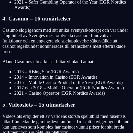
2021 – Safer Gambling Operator of the Year (EGR Nordics
Awards)
4. Casumo – 16 utmärkelser
Casumo slog igenom med sitt unika äventyrskoncept och var under
lång tid ett av Sveriges mest omtyckta casinon. Innovativa
funktioner och en engagerande spelupplevelse säkerställde att
casinot regelbundet nominerades till branschens mest eftertraktade
priser.
Bland Casumos utmärkelser hittar vi bland annat:
2013 – Rising Star (EGR Awards)
2014 – Innovation in Casino (EGR Awards)
2015 – Mobile Casino Product of the Year (EGR Awards)
2017 och 2018 – Mobile Operator (EGR Nordics Awards)
2021 – Casino Operator (EGR Nordics Awards)
5. Videoslots – 15 utmärkelser
Videoslots erbjuder ett av världens största spelutbud med tusentals
titlar från ledande gaming-leverantörer. Trots att navigeringen ibland
kan upplevas som komplex har casinot vunnit priser för sitt breda
sortiment och sin pålitliga plattform.