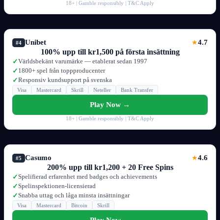
18+ | Gamble responsibly | T&C Apply
Unibet
4.7
★
#4
100% upp till kr1,500 på första insättning
Världsbekänt varumärke — etablerat sedan 1997
✓
1800+ spel från toppproducenter
✓
Responsiv kundsupport på svenska
✓
Visa
Mastercard
Skrill
Neteller
Bank Transfer
Play Now →
18+ | Gamble responsibly | T&C Apply
Casumo
4.6
★
#5
200% upp till kr1,200 + 20 Free Spins
Spelifierad erfarenhet med badges och achievements
✓
Spelinspektionen-licensierad
✓
Snabba uttag och låga minsta insättningar
✓
Visa
Mastercard
Bitcoin
Skrill
Play Now →