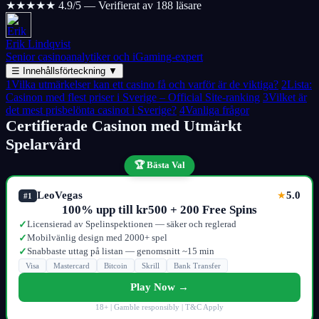
★★★★★
4.9/5 — Verifierat av 188 läsare
Erik Lindqvist
Senior casinoanalytiker och iGaming-expert
☰
Innehållsförteckning
▼
1
Vilka utmärkelser kan ett casino få och varför är de viktiga?
2
Lista:
Casinon med flest priser i Sverige – Official Site-ranking
3
Vilket är
det mest prisbelönta casinot i Sverige?
4
Vanliga frågor
Certifierade Casinon med Utmärkt
Spelarvård
🏆 Bästa Val
LeoVegas
5.0
★
#1
100% upp till kr500 + 200 Free Spins
Licensierad av Spelinspektionen — säker och reglerad
✓
Mobilvänlig design med 2000+ spel
✓
Snabbaste uttag på listan — genomsnitt ~15 min
✓
Visa
Mastercard
Bitcoin
Skrill
Bank Transfer
Play Now →
18+ | Gamble responsibly | T&C Apply