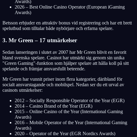
Awards)
2026 – Best Online Casino Operator (European iGaming
Awards)
Betsson erbjuder en attraktiv bonus vid registrering och har ett brett
spelutbud som tilltalar både nybörjare och erfarna spelare.
3. Mr Green – 17 utmärkelser
Sedan lanseringen i slutet av 2007 har Mr Green blivit en favorit
bland svenska spelare. Casinot har utmärkt sig genom sin unika
"Green Gaming"-funktion som hjälper spelare att hålla koll på sitt
spelande och främjar ansvarsfullt beteende.
Mr Green har vunnit priser inom flera kategorier, däribland för
socialt ansvarstagande och mobilspel. Nedan ser du ett urval av
casinots utmärkelser:
2012 – Socially Responsible Operator of the Year (EGR)
2014 – Casino Brand of the Year (EGR)
2015 – Online Casino of the Year (International Gaming
Awards)
2016 – Mobile Operator of the Year (International Gaming
Awards)
2020 – Operator of the Year (EGR Nordics Awards)