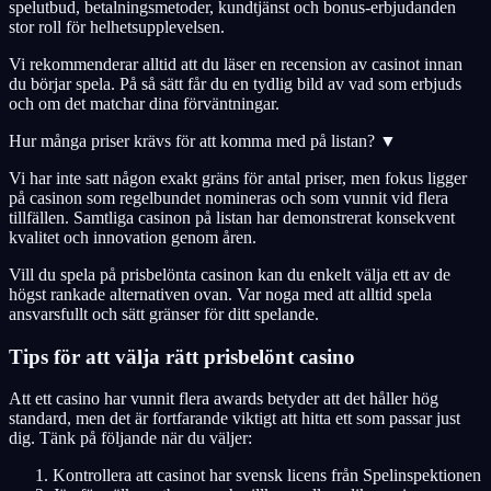
spelutbud, betalningsmetoder, kundtjänst och bonus-erbjudanden
stor roll för helhetsupplevelsen.
Vi rekommenderar alltid att du läser en recension av casinot innan
du börjar spela. På så sätt får du en tydlig bild av vad som erbjuds
och om det matchar dina förväntningar.
Hur många priser krävs för att komma med på listan?
▼
Vi har inte satt någon exakt gräns för antal priser, men fokus ligger
på casinon som regelbundet nomineras och som vunnit vid flera
tillfällen. Samtliga casinon på listan har demonstrerat konsekvent
kvalitet och innovation genom åren.
Vill du spela på prisbelönta casinon kan du enkelt välja ett av de
högst rankade alternativen ovan. Var noga med att alltid spela
ansvarsfullt och sätt gränser för ditt spelande.
Tips för att välja rätt prisbelönt casino
Att ett casino har vunnit flera awards betyder att det håller hög
standard, men det är fortfarande viktigt att hitta ett som passar just
dig. Tänk på följande när du väljer:
Kontrollera att casinot har svensk licens från Spelinspektionen