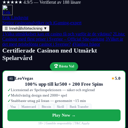
★★★★★
4.9/5 — Verifierat av 188 läsare
Erik Lindqvist
Senior casinoanalytiker och iGaming-expert
☰
Innehållsförteckning
▼
1
Vilka utmärkelser kan ett casino få och varför är de viktiga?
2
Lista:
Casinon med flest priser i Sverige – Official Site-ranking
3
Vilket är
det mest prisbelönta casinot i Sverige?
4
Vanliga frågor
Certifierade Casinon med Utmärkt
Spelarvård
🏆 Bästa Val
LeoVegas
5.0
★
#1
100% upp till kr500 + 200 Free Spins
Licensierad av Spelinspektionen — säker och reglerad
✓
Mobilvänlig design med 2000+ spel
✓
Snabbaste uttag på listan — genomsnitt ~15 min
✓
Visa
Mastercard
Bitcoin
Skrill
Bank Transfer
Play Now →
18+ | Gamble responsibly | T&C Apply