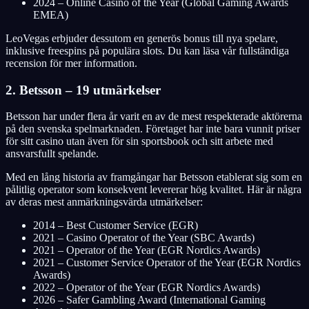
2024 – Online Casino of the Year (Global Gaming Awards
EMEA)
LeoVegas erbjuder dessutom en generös bonus till nya spelare,
inklusive freespins på populära slots. Du kan läsa vår fullständiga
recension för mer information.
2. Betsson – 19 utmärkelser
Betsson har under flera år varit en av de mest respekterade aktörerna
på den svenska spelmarknaden. Företaget har inte bara vunnit priser
för sitt casino utan även för sin sportsbook och sitt arbete med
ansvarsfullt spelande.
Med en lång historia av framgångar har Betsson etablerat sig som en
pålitlig operator som konsekvent levererar hög kvalitet. Här är några
av deras mest anmärkningsvärda utmärkelser:
2014 – Best Customer Service (EGR)
2021 – Casino Operator of the Year (SBC Awards)
2021 – Operator of the Year (EGR Nordics Awards)
2021 – Customer Service Operator of the Year (EGR Nordics
Awards)
2022 – Operator of the Year (EGR Nordics Awards)
2026 – Safer Gambling Award (International Gaming