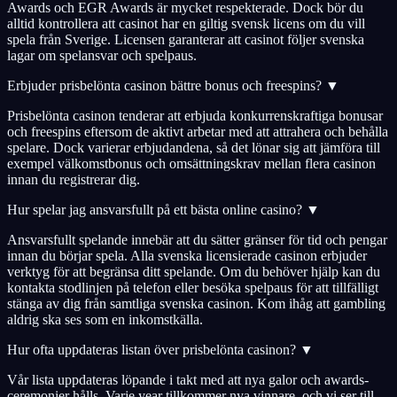
Awards och EGR Awards är mycket respekterade. Dock bör du
alltid kontrollera att casinot har en giltig svensk licens om du vill
spela från Sverige. Licensen garanterar att casinot följer svenska
lagar om spelansvar och spelpaus.
Erbjuder prisbelönta casinon bättre bonus och freespins?
▼
Prisbelönta casinon tenderar att erbjuda konkurrenskraftiga bonusar
och freespins eftersom de aktivt arbetar med att attrahera och behålla
spelare. Dock varierar erbjudandena, så det lönar sig att jämföra till
exempel välkomstbonus och omsättningskrav mellan flera casinon
innan du registrerar dig.
Hur spelar jag ansvarsfullt på ett bästa online casino?
▼
Ansvarsfullt spelande innebär att du sätter gränser för tid och pengar
innan du börjar spela. Alla svenska licensierade casinon erbjuder
verktyg för att begränsa ditt spelande. Om du behöver hjälp kan du
kontakta stodlinjen på telefon eller besöka spelpaus för att tillfälligt
stänga av dig från samtliga svenska casinon. Kom ihåg att gambling
aldrig ska ses som en inkomstkälla.
Hur ofta uppdateras listan över prisbelönta casinon?
▼
Vår lista uppdateras löpande i takt med att nya galor och awards-
ceremonier hålls. Varje year tillkommer nya vinnare, och vi ser till