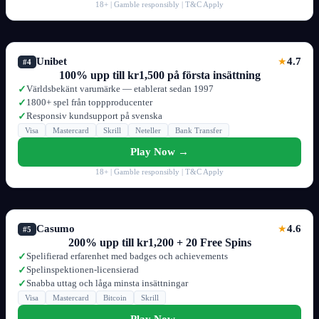
18+ | Gamble responsibly | T&C Apply
Unibet
4.7
★
#4
100% upp till kr1,500 på första insättning
Världsbekänt varumärke — etablerat sedan 1997
✓
1800+ spel från toppproducenter
✓
Responsiv kundsupport på svenska
✓
Visa
Mastercard
Skrill
Neteller
Bank Transfer
Play Now →
18+ | Gamble responsibly | T&C Apply
Casumo
4.6
★
#5
200% upp till kr1,200 + 20 Free Spins
Spelifierad erfarenhet med badges och achievements
✓
Spelinspektionen-licensierad
✓
Snabba uttag och låga minsta insättningar
✓
Visa
Mastercard
Bitcoin
Skrill
Play Now →