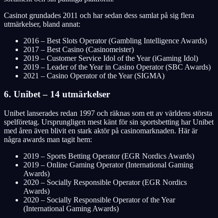
Casinot grundades 2011 och har sedan dess samlat på sig flera
utmärkelser, bland annat:
2016 – Best Slots Operator (Gambling Intelligence Awards)
2017 – Best Casino (Casinomeister)
2019 – Customer Service Idol of the Year (iGaming Idol)
2019 – Leader of the Year in Casino Operator (SBC Awards)
2021 – Casino Operator of the Year (SIGMA)
6. Unibet – 14 utmärkelser
Unibet lanserades redan 1997 och räknas som ett av världens största
spelföretag. Ursprungligen mest känt för sin sportsbetting har Unibet
med åren även blivit en stark aktör på casinomarknaden. Här är
några awards man tagit hem:
2019 – Sports Betting Operator (EGR Nordics Awards)
2019 – Online Gaming Operator (International Gaming
Awards)
2020 – Socially Responsible Operator (EGR Nordics
Awards)
2020 – Socially Responsible Operator of the Year
(International Gaming Awards)