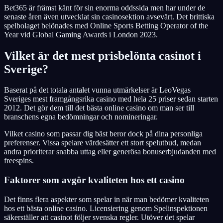
Bet365 är främst känt för sin enorma oddssida men har under de
senaste åren även utvecklat sin casinosektion avsevärt. Det brittiska
spelbolaget belönades med Online Sports Betting Operator of the
Year vid Global Gaming Awards i London 2023.
Vilket är det mest prisbelönta casinot i
Sverige?
Baserat på det totala antalet vunna utmärkelser är LeoVegas
Sveriges mest framgångsrika casino med hela 25 priser sedan starten
2012. Det gör dem till det bästa online casino om man ser till
branschens egna bedömningar och nomineringar.
Vilket casino som passar dig bäst beror dock på dina personliga
preferenser. Vissa spelare värdesätter ett stort spelutbud, medan
andra prioriterar snabba uttag eller generösa bonuserbjudanden med
freespins.
Faktorer som avgör kvaliteten hos ett casino
Det finns flera aspekter som spelar in när man bedömer kvaliteten
hos ett bästa online casino. Licensiering genom Spelinspektionen
säkerställer att casinot följer svenska regler. Utöver det spelar