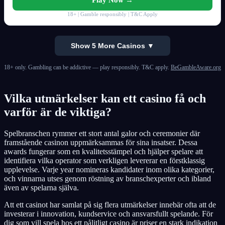
18+ | Gamble responsibly | T&C Apply
Show 5 More Casinos ▼
18+ only. Gambling can be addictive — play responsibly. T&C apply.
BeGambleAware.org
Vilka utmärkelser kan ett casino få och
varför är de viktiga?
Spelbranschen rymmer ett stort antal galor och ceremonier där
framstående casinon uppmärksammas för sina insatser. Dessa
awards fungerar som en kvalitetsstämpel och hjälper spelare att
identifiera vilka operator som verkligen levererar en förstklassig
upplevelse. Varje year nomineras kandidater inom olika kategorier,
och vinnarna utses genom röstning av branschexperter och ibland
även av spelarna själva.
Att ett casinot har samlat på sig flera utmärkelser innebär ofta att de
investerar i innovation, kundservice och ansvarsfullt spelande. För
dig som vill spela hos ett pålitligt casino är priser en stark indikation