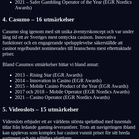
2021 – Safer Gambling Operator of the Year (EGR Nordics
Awards)
4. Casumo – 16 utmärkelser
Casumo slog igenom med sitt unika äventyrskoncept och var under
lång tid ett av Sveriges mest omtyckta casinon. Innovativa
funktioner och en engagerande spelupplevelse säkerställde att
casinot regelbundet nominerades till branschens mest eftertraktade
priser.
Bland Casumos utmärkelser hittar vi bland annat:
2013 – Rising Star (EGR Awards)
2014 – Innovation in Casino (EGR Awards)
2015 – Mobile Casino Product of the Year (EGR Awards)
2017 och 2018 – Mobile Operator (EGR Nordics Awards)
2021 – Casino Operator (EGR Nordics Awards)
5. Videoslots – 15 utmärkelser
Videoslots erbjuder ett av världens största spelutbud med tusentals
titlar från ledande gaming-leverantörer. Trots att navigeringen ibland
kan upplevas som komplex har casinot vunnit priser för sitt breda
sortiment och sin pålitliga plattform.