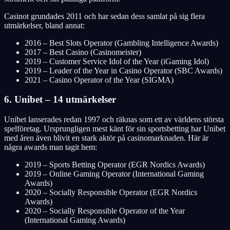
Casinot grundades 2011 och har sedan dess samlat på sig flera
utmärkelser, bland annat:
2016 – Best Slots Operator (Gambling Intelligence Awards)
2017 – Best Casino (Casinomeister)
2019 – Customer Service Idol of the Year (iGaming Idol)
2019 – Leader of the Year in Casino Operator (SBC Awards)
2021 – Casino Operator of the Year (SIGMA)
6. Unibet – 14 utmärkelser
Unibet lanserades redan 1997 och räknas som ett av världens största
spelföretag. Ursprungligen mest känt för sin sportsbetting har Unibet
med åren även blivit en stark aktör på casinomarknaden. Här är
några awards man tagit hem:
2019 – Sports Betting Operator (EGR Nordics Awards)
2019 – Online Gaming Operator (International Gaming
Awards)
2020 – Socially Responsible Operator (EGR Nordics
Awards)
2020 – Socially Responsible Operator of the Year
(International Gaming Awards)