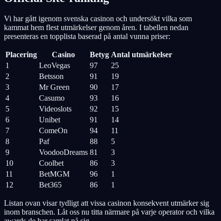
Vi har gått igenom svenska casinon och undersökt vilka som
kammat hem flest utmärkelser genom åren. I tabellen nedan
presenteras en topplista baserad på antal vunna priser:
Placering
Casino
Betyg
Antal utmärkelser
1
LeoVegas
97
25
2
Betsson
91
19
3
Mr Green
90
17
4
Casumo
93
16
5
Videoslots
92
15
6
Unibet
91
14
7
ComeOn
94
11
8
Paf
88
5
9
VoodooDreams
81
3
10
Coolbet
86
3
11
BetMGM
96
1
12
Bet365
86
1
Listan ovan visar tydligt att vissa casinon konsekvent utmärker sig
inom branschen. Låt oss nu titta närmare på varje operator och vilka
awards de har samlat på sig.