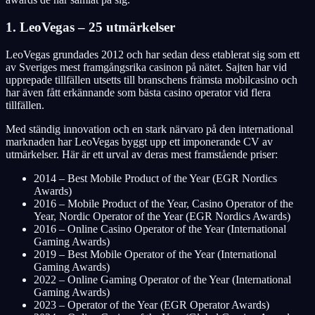
1. LeoVegas – 25 utmärkelser
LeoVegas grundades 2012 och har sedan dess etablerat sig som ett
av Sveriges mest framgångsrika casinon på nätet. Sajten har vid
upprepade tillfällen utsetts till branschens främsta mobilcasino och
har även fått erkännande som bästa casino operator vid flera
tillfällen.
Med ständig innovation och en stark närvaro på den international
marknaden har LeoVegas byggt upp ett imponerande CV av
utmärkelser. Här är ett urval av deras mest framstående priser:
2014 – Best Mobile Product of the Year (EGR Nordics
Awards)
2016 – Mobile Product of the Year, Casino Operator of the
Year, Nordic Operator of the Year (EGR Nordics Awards)
2016 – Online Casino Operator of the Year (International
Gaming Awards)
2019 – Best Mobile Operator of the Year (International
Gaming Awards)
2022 – Online Gaming Operator of the Year (International
Gaming Awards)
2023 – Operator of the Year (EGR Operator Awards)