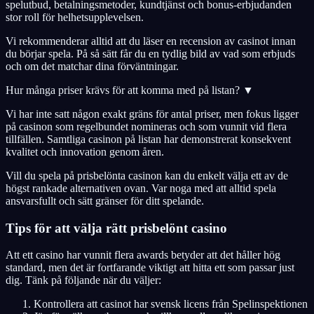
spelutbud, betalningsmetoder, kundtjänst och bonus-erbjudanden
stor roll för helhetsupplevelsen.
Vi rekommenderar alltid att du läser en recension av casinot innan
du börjar spela. På så sätt får du en tydlig bild av vad som erbjuds
och om det matchar dina förväntningar.
Hur många priser krävs för att komma med på listan?
▼
Vi har inte satt någon exakt gräns för antal priser, men fokus ligger
på casinon som regelbundet nomineras och som vunnit vid flera
tillfällen. Samtliga casinon på listan har demonstrerat konsekvent
kvalitet och innovation genom åren.
Vill du spela på prisbelönta casinon kan du enkelt välja ett av de
högst rankade alternativen ovan. Var noga med att alltid spela
ansvarsfullt och sätt gränser för ditt spelande.
Tips för att välja rätt prisbelönt casino
Att ett casino har vunnit flera awards betyder att det håller hög
standard, men det är fortfarande viktigt att hitta ett som passar just
dig. Tänk på följande när du väljer:
Kontrollera att casinot har svensk licens från Spelinspektionen