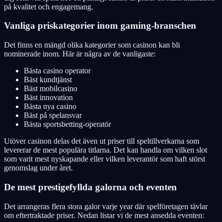
på kvalitet och engagemang.
Vanliga priskategorier inom gaming-branschen
Det finns en mängd olika kategorier som casinon kan bli
nominerade inom. Här är några av de vanligaste:
Bästa casino operator
Bäst kundtjänst
Bäst mobilcasino
Bäst innovation
Bästa nya casino
Bäst på spelansvar
Bästa sportsbetting-operatör
Utöver casinon delas det även ut priser till speltillverkarna som
levererar de mest populära titlarna. Det kan handla om vilken slot
som varit mest nyskapande eller vilken leverantör som haft störst
genomslag under året.
De mest prestigefyllda galorna och eventen
Det arrangeras flera stora galor varje year där spelföretagen tävlar
om eftertraktade priser. Nedan listar vi de mest ansedda eventen: