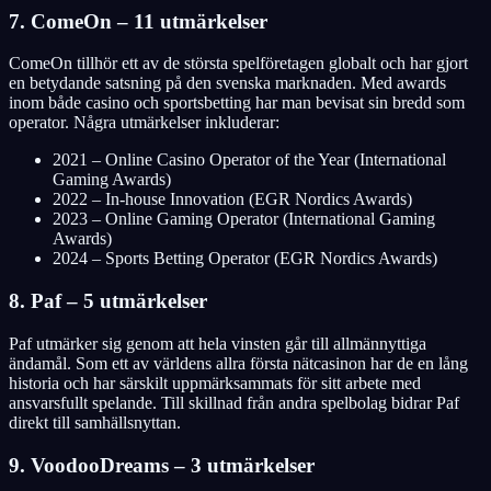
7. ComeOn – 11 utmärkelser
ComeOn tillhör ett av de största spelföretagen globalt och har gjort
en betydande satsning på den svenska marknaden. Med awards
inom både casino och sportsbetting har man bevisat sin bredd som
operator. Några utmärkelser inkluderar:
2021 – Online Casino Operator of the Year (International
Gaming Awards)
2022 – In-house Innovation (EGR Nordics Awards)
2023 – Online Gaming Operator (International Gaming
Awards)
2024 – Sports Betting Operator (EGR Nordics Awards)
8. Paf – 5 utmärkelser
Paf utmärker sig genom att hela vinsten går till allmännyttiga
ändamål. Som ett av världens allra första nätcasinon har de en lång
historia och har särskilt uppmärksammats för sitt arbete med
ansvarsfullt spelande. Till skillnad från andra spelbolag bidrar Paf
direkt till samhällsnyttan.
9. VoodooDreams – 3 utmärkelser