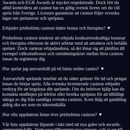
Awards och EGR Awards är mycket respekterade. Dock bör du
alltid kontrollera att casinot har en giltig svensk licens om du vill
spela från Sverige. Licensen garanterar att casinot följer svenska
lagar om spelansvar och spelpaus.
Erbjuder prisbelönta casinon bättre bonus och freespins?
▼
Prisbelönta casinon tenderar att erbjuda konkurrenskraftiga bonusar
och freespins eftersom de aktivt arbetar med att attrahera och behålla
spelare. Dock varierar erbjudandena, så det lönar sig att jämföra till
exempel välkomstbonus och omsättningskrav mellan flera casinon
innan du registrerar dig.
Hur spelar jag ansvarsfullt på ett bästa online casino?
▼
Ansvarsfullt spelande innebär att du sätter gränser för tid och pengar
innan du börjar spela. Alla svenska licensierade casinon erbjuder
verktyg för att begränsa ditt spelande. Om du behöver hjälp kan du
kontakta stodlinjen på telefon eller besöka spelpaus för att tillfälligt
stänga av dig från samtliga svenska casinon. Kom ihåg att gambling
aldrig ska ses som en inkomstkälla.
Hur ofta uppdateras listan över prisbelönta casinon?
▼
Vår lista uppdateras löpande i takt med att nya galor och awards-
ceremonier hålls. Varje year tillkommer nya vinnare, och vi ser till