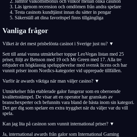
Jämför välkomstbonus och villkor mellan olika casinon
Läs igenom recension och omdömen från andra spelare
Testa casinots kundtjänst innan du sätter in pengar
Säkerställ att dina favoritspel finns tillgängliga
Vanliga frågor
Vilket är det mest prisbelönta casinot i Sverige just nu?
▼
Sett till antal vunna utmärkelser toppar LeoVegas listan med 25
priser, följt av Betsson med 19 och Mr Green med 17. Alla tre
erbjuder en högklassig spelupplevelse med svensk licens och har
vunnit priser inom Nordics-kategorier vid upprepade tillfällen.
Varför är awards viktiga när man väljer casino?
▼
Utmärkelser från etablerade galor fungerar som en oberoende
kvalitetsstämpel. De visar att en operator har granskats av
branschexperter och befunnits vara bland de bästa inom sin kategori.
Det ger dig som spelare en extra trygghet när du väljer var du vill
spela.
Kan jag lita på casinon som vunnit international priser?
▼
Ja, international awards från galor som International Gaming