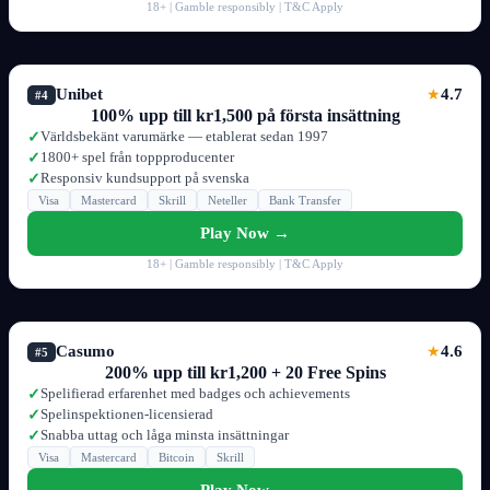
18+ | Gamble responsibly | T&C Apply
Unibet
4.7
★
#4
100% upp till kr1,500 på första insättning
Världsbekänt varumärke — etablerat sedan 1997
✓
1800+ spel från toppproducenter
✓
Responsiv kundsupport på svenska
✓
Visa
Mastercard
Skrill
Neteller
Bank Transfer
Play Now →
18+ | Gamble responsibly | T&C Apply
Casumo
4.6
★
#5
200% upp till kr1,200 + 20 Free Spins
Spelifierad erfarenhet med badges och achievements
✓
Spelinspektionen-licensierad
✓
Snabba uttag och låga minsta insättningar
✓
Visa
Mastercard
Bitcoin
Skrill
Play Now →