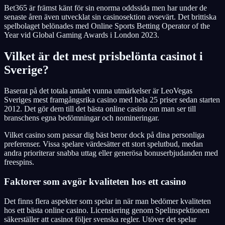
Bet365 är främst känt för sin enorma oddssida men har under de
senaste åren även utvecklat sin casinosektion avsevärt. Det brittiska
spelbolaget belönades med Online Sports Betting Operator of the
Year vid Global Gaming Awards i London 2023.
Vilket är det mest prisbelönta casinot i
Sverige?
Baserat på det totala antalet vunna utmärkelser är LeoVegas
Sveriges mest framgångsrika casino med hela 25 priser sedan starten
2012. Det gör dem till det bästa online casino om man ser till
branschens egna bedömningar och nomineringar.
Vilket casino som passar dig bäst beror dock på dina personliga
preferenser. Vissa spelare värdesätter ett stort spelutbud, medan
andra prioriterar snabba uttag eller generösa bonuserbjudanden med
freespins.
Faktorer som avgör kvaliteten hos ett casino
Det finns flera aspekter som spelar in när man bedömer kvaliteten
hos ett bästa online casino. Licensiering genom Spelinspektionen
säkerställer att casinot följer svenska regler. Utöver det spelar