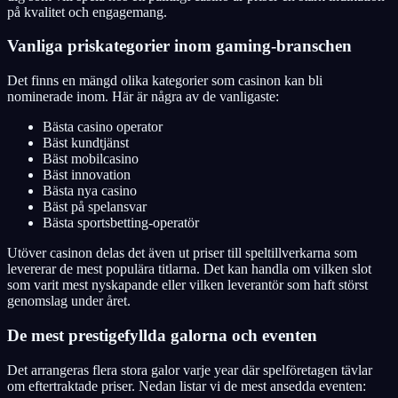
på kvalitet och engagemang.
Vanliga priskategorier inom gaming-branschen
Det finns en mängd olika kategorier som casinon kan bli
nominerade inom. Här är några av de vanligaste:
Bästa casino operator
Bäst kundtjänst
Bäst mobilcasino
Bäst innovation
Bästa nya casino
Bäst på spelansvar
Bästa sportsbetting-operatör
Utöver casinon delas det även ut priser till speltillverkarna som
levererar de mest populära titlarna. Det kan handla om vilken slot
som varit mest nyskapande eller vilken leverantör som haft störst
genomslag under året.
De mest prestigefyllda galorna och eventen
Det arrangeras flera stora galor varje year där spelföretagen tävlar
om eftertraktade priser. Nedan listar vi de mest ansedda eventen: