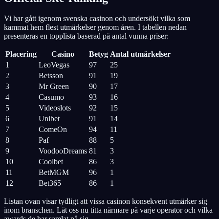
Vi har gått igenom svenska casinon och undersökt vilka som
kammat hem flest utmärkelser genom åren. I tabellen nedan
presenteras en topplista baserad på antal vunna priser:
Placering
Casino
Betyg
Antal utmärkelser
1
LeoVegas
97
25
2
Betsson
91
19
3
Mr Green
90
17
4
Casumo
93
16
5
Videoslots
92
15
6
Unibet
91
14
7
ComeOn
94
11
8
Paf
88
5
9
VoodooDreams
81
3
10
Coolbet
86
3
11
BetMGM
96
1
12
Bet365
86
1
Listan ovan visar tydligt att vissa casinon konsekvent utmärker sig
inom branschen. Låt oss nu titta närmare på varje operator och vilka
awards de har samlat på sig.