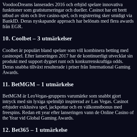
VoodooDreams lanserades 2016 och erbjöd spelare innovativa
funktioner som gratisturneringar och dueller. Casinot har ett brett
utbud av slots och live casino-spel, och registrering sker smidigt via
BankID. Deras nyskapande approach har belönats med flera awards
från EGR.
10. Coolbet – 3 utmärkelser
Coolbet är populärt bland spelare som vill kombinera betting med
casinospel. Efter lanseringen 2017 har de kontinuerligt utvecklat sin
produkt med support dygnet runt och konkurrenskraftiga odds.
Deras snabba tillväxt resulterade i priser från International Gaming
Awards.
11. BetMGM – 1 utmärkelse
BetMGM är LeoVegas-gruppens varumärke som snabbt gjort
intryck med sin lyxiga spelmiljö inspirerad av Las Vegas. Casinot
erbjuder exklusiva spel, jackpottar och en välkomstbonus med
freespins. Redan ett year efter lanseringen vann de Online Casino of
the Year vid Global Gaming Awards.
12. Bet365 – 1 utmärkelse