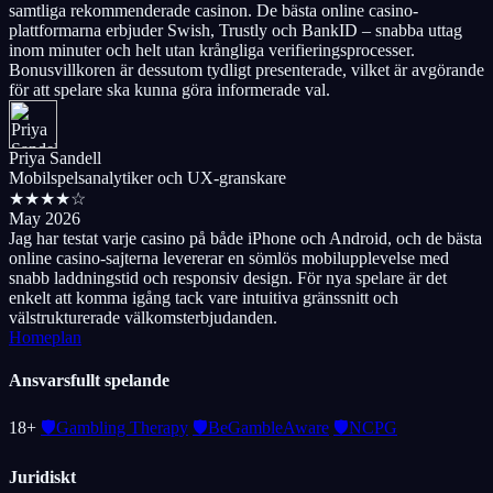
samtliga rekommenderade casinon. De bästa online casino-
plattformarna erbjuder Swish, Trustly och BankID – snabba uttag
inom minuter och helt utan krångliga verifieringsprocesser.
Bonusvillkoren är dessutom tydligt presenterade, vilket är avgörande
för att spelare ska kunna göra informerade val.
Priya Sandell
Mobilspelsanalytiker och UX-granskare
★★★★☆
May 2026
Jag har testat varje casino på både iPhone och Android, och de bästa
online casino-sajterna levererar en sömlös mobilupplevelse med
snabb laddningstid och responsiv design. För nya spelare är det
enkelt att komma igång tack vare intuitiva gränssnitt och
välstrukturerade välkomsterbjudanden.
Homeplan
Ansvarsfullt spelande
18+
🛡️
Gambling Therapy
🛡️
BeGambleAware
🛡️
NCPG
Juridiskt