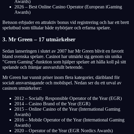
Awards)
2026 – Best Online Casino Operator (European iGaming
Awards)
Betsson erbjuder en attraktiv bonus vid registrering och har ett brett
spelutbud som tilltalar både nybörjare och erfarna spelare.
3. Mr Green – 17 utmärkelser
Sedan lanseringen i slutet av 2007 har Mr Green blivit en favorit
bland svenska spelare. Casinot har utmärkt sig genom sin unika
"Green Gaming"-funktion som hjälper spelare att hålla koll på sitt
spelande och främjar ansvarsfullt beteende.
Mr Green har vunnit priser inom flera kategorier, däribland för
socialt ansvarstagande och mobilspel. Nedan ser du ett urval av
casinots utmärkelser:
2012 – Socially Responsible Operator of the Year (EGR)
2014 – Casino Brand of the Year (EGR)
2015 – Online Casino of the Year (International Gaming
Awards)
2016 – Mobile Operator of the Year (International Gaming
Awards)
2020 – Operator of the Year (EGR Nordics Awards)