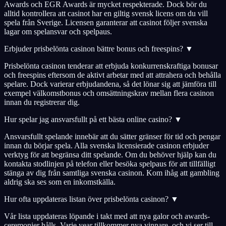
Awards och EGR Awards är mycket respekterade. Dock bör du
alltid kontrollera att casinot har en giltig svensk licens om du vill
spela från Sverige. Licensen garanterar att casinot följer svenska
lagar om spelansvar och spelpaus.
Erbjuder prisbelönta casinon bättre bonus och freespins?
▼
Prisbelönta casinon tenderar att erbjuda konkurrenskraftiga bonusar
och freespins eftersom de aktivt arbetar med att attrahera och behålla
spelare. Dock varierar erbjudandena, så det lönar sig att jämföra till
exempel välkomstbonus och omsättningskrav mellan flera casinon
innan du registrerar dig.
Hur spelar jag ansvarsfullt på ett bästa online casino?
▼
Ansvarsfullt spelande innebär att du sätter gränser för tid och pengar
innan du börjar spela. Alla svenska licensierade casinon erbjuder
verktyg för att begränsa ditt spelande. Om du behöver hjälp kan du
kontakta stodlinjen på telefon eller besöka spelpaus för att tillfälligt
stänga av dig från samtliga svenska casinon. Kom ihåg att gambling
aldrig ska ses som en inkomstkälla.
Hur ofta uppdateras listan över prisbelönta casinon?
▼
Vår lista uppdateras löpande i takt med att nya galor och awards-
ceremonier hålls. Varje year tillkommer nya vinnare, och vi ser till