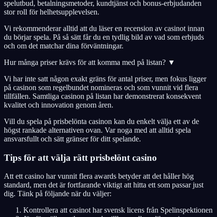
spelutbud, betalningsmetoder, kundtjänst och bonus-erbjudanden
stor roll för helhetsupplevelsen.
Vi rekommenderar alltid att du läser en recension av casinot innan
du börjar spela. På så sätt får du en tydlig bild av vad som erbjuds
och om det matchar dina förväntningar.
Hur många priser krävs för att komma med på listan?
▼
Vi har inte satt någon exakt gräns för antal priser, men fokus ligger
på casinon som regelbundet nomineras och som vunnit vid flera
tillfällen. Samtliga casinon på listan har demonstrerat konsekvent
kvalitet och innovation genom åren.
Vill du spela på prisbelönta casinon kan du enkelt välja ett av de
högst rankade alternativen ovan. Var noga med att alltid spela
ansvarsfullt och sätt gränser för ditt spelande.
Tips för att välja rätt prisbelönt casino
Att ett casino har vunnit flera awards betyder att det håller hög
standard, men det är fortfarande viktigt att hitta ett som passar just
dig. Tänk på följande när du väljer:
Kontrollera att casinot har svensk licens från Spelinspektionen