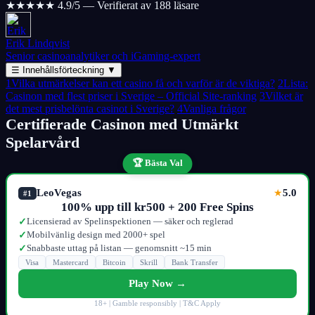
★★★★★
4.9/5 — Verifierat av 188 läsare
Erik Lindqvist
Senior casinoanalytiker och iGaming-expert
☰
Innehållsförteckning
▼
1
Vilka utmärkelser kan ett casino få och varför är de viktiga?
2
Lista:
Casinon med flest priser i Sverige – Official Site-ranking
3
Vilket är
det mest prisbelönta casinot i Sverige?
4
Vanliga frågor
Certifierade Casinon med Utmärkt
Spelarvård
🏆 Bästa Val
LeoVegas
5.0
★
#1
100% upp till kr500 + 200 Free Spins
Licensierad av Spelinspektionen — säker och reglerad
✓
Mobilvänlig design med 2000+ spel
✓
Snabbaste uttag på listan — genomsnitt ~15 min
✓
Visa
Mastercard
Bitcoin
Skrill
Bank Transfer
Play Now →
18+ | Gamble responsibly | T&C Apply