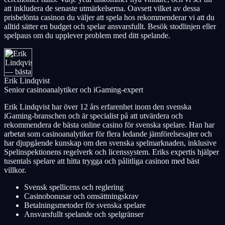
att inkludera de senaste utmärkelserna. Oavsett vilket av dessa
prisbelönta casinon du väljer att spela hos rekommenderar vi att du
alltid sätter en budget och spelar ansvarsfullt. Besök stodlinjen eller
spelpaus om du upplever problem med ditt spelande.
Erik Lindqvist
Senior casinoanalytiker och iGaming-expert
Erik Lindqvist har över 12 års erfarenhet inom den svenska
iGaming-branschen och är specialist på att utvärdera och
rekommendera de bästa online casino för svenska spelare. Han har
arbetat som casinoanalytiker för flera ledande jämförelsesajter och
har djupgående kunskap om den svenska spelmarknaden, inklusive
Spelinspektionens regelverk och licenssystem. Eriks expertis hjälper
tusentals spelare att hitta trygga och pålitliga casinon med bäst
villkor.
Svensk spellicens och reglering
Casinobonusar och omsättningskrav
Betalningsmetoder för svenska spelare
Ansvarsfullt spelande och spelgränser